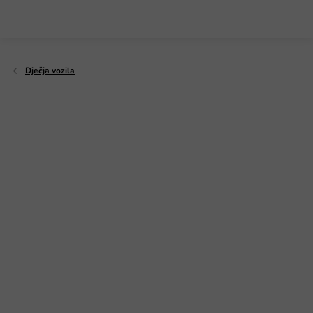
Preskoči
na
sadržaj
Dječja vozila