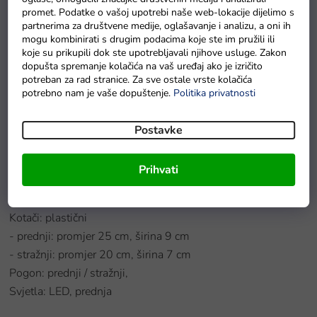
promet. Podatke o vašoj upotrebi naše web-lokacije dijelimo s
djeci u razvoju vozačkih vještina i ravnoteže. Odličan je
partnerima za društvene medije, oglašavanje i analizu, a oni ih
dodatak za šetnje s obitelji ili za provod na vrtu.
Motor
može
mogu kombinirati s drugim podacima koje ste im pružili ili
koje su prikupili dok ste upotrebljavali njihove usluge. Zakon
voziti naprijed i natrag.
Dječji motor
može postići brzinu od
dopušta spremanje kolačića na vaš uređaj ako je izričito
3 km/h.
Dječji motor Chopper
ima svjetlosne i zvučne
potreban za rad stranice. Za sve ostale vrste kolačića
efekte.
Motor
je prikladan za djecu od 3 godine i nosi
potrebno nam je vaše dopuštenje.
Politika privatnosti
europski certifikat sigurnosti CE.
Postavke
Specifikacije
Prihvati
Motor: RS-380 / 6V, 14000RPM
Baterija: 6V / 4,5Ah,
Kotači: plastični
- prednji: promjer 25 cm, širina 9 cm
- stražnji: promjer 20 cm, širina 7 cm
Pogon: prednji / stražnji,
Svjetla: LED, prednja