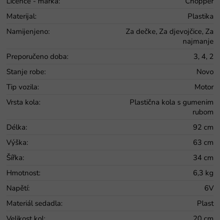
Licence - marka
:
Chopper
Materijal
:
Plastika
Namijenjeno
:
Za dečke, Za djevojčice, Za
najmanje
Preporučeno doba
:
3, 4, 2
Stanje robe
:
Novo
Tip vozila
:
Motor
Vrsta kola
:
Plastična kola s gumenim
rubom
Délka
:
92 cm
Výška
:
63 cm
Šířka
:
34 cm
Hmotnost
:
6,3 kg
Napětí
:
6V
Materiál sedadla
:
Plast
Velikost kol
:
20 cm