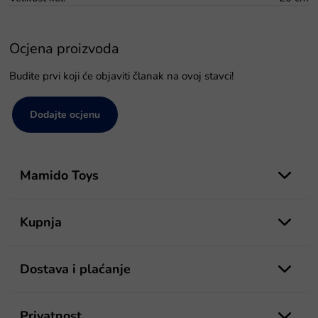
Ocjena proizvoda
Budite prvi koji će objaviti članak na ovoj stavci!
Dodajte ocjenu
P
o
Mamido Toys
d
n
o
Kupnja
ž
j
e
Dostava i plaćanje
Privatnost