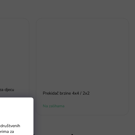
za djecu
Prekidač brzine 4x4 / 2x2
Na zalihama
 društvenih
erima za