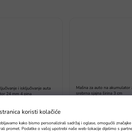
Mašna za auto na akumulator 
učivanje i isključivanje auta
srebrna sjajna širina 3 cm
tor 24 mm 4 pina
Na zalihama
ranica koristi kolačiće
ebljavamo kako bismo personalizirali sadržaj i oglase, omogućili značajke
zirali promet. Podatke o vašoj upotrebi naše web-lokacije dijelimo s partn