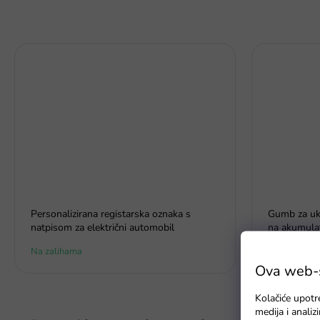
Personalizirana registarska oznaka s
Gumb za uklj
natpisom za električni automobil
na akumula
Na zalihama
Na zalihama
Ova web-st
Kolačiće upotr
medija i anali