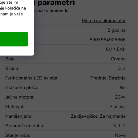
Dodatni parametri
oje ste im
nje kolačića na
o nam je vaše
Kategorija
:
Motori na akumulator
Jamstvo
:
2 godine
EAN
:
5903864906806
Baterije
:
6V 4,5Ah
Boja
:
Crvena
Brzina
:
3, 2
Funkcionalna LED svjetla
:
Prednja, Stražnja
Glazbena ploča
:
Ne
Jačina motora
:
20W
Materijal
:
Plastika
Namijenjeno
:
Za djevojčice, Za najmanje
Preporučeno doba
:
3, 1, 2
Stanje robe
:
Novo