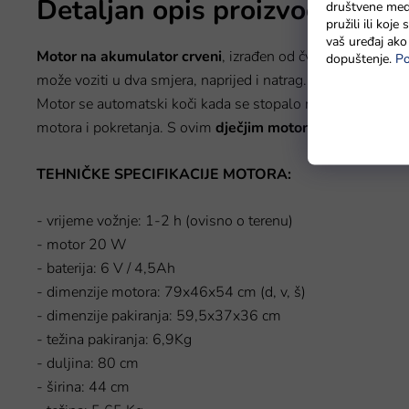
Detaljan opis proizvoda
društvene medi
pružili ili koj
vaš uređaj ako 
Motor na akumulator crveni
, izrađen od čvrste plastike, k
dopuštenje.
Po
može voziti u dva smjera, naprijed i natrag. Upravlja se 
Motor se automatski koči kada se stopalo makne s pedale
motora i pokretanja. S ovim
dječjim motorom
djeca će uživa
TEHNIČKE SPECIFIKACIJE MOTORA:
- vrijeme vožnje: 1-2 h (ovisno o terenu)
- motor 20 W
- baterija: 6 V / 4,5Ah
- dimenzije motora: 79x46x54 cm (d, v, š)
- dimenzije pakiranja: 59,5x37x36 cm
- težina pakiranja: 6,9Kg
- duljina: 80 cm
- širina: 44 cm