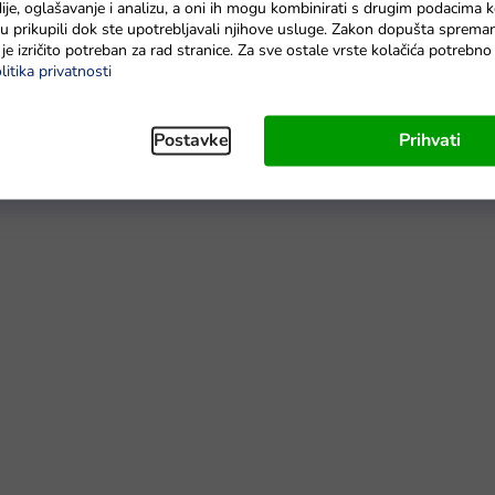
je, oglašavanje i analizu, a oni ih mogu kombinirati s drugim podacima k
e su prikupili dok ste upotrebljavali njihove usluge. Zakon dopušta sprema
je izričito potreban za rad stranice. Za sve ostale vrste kolačića potrebn
valitetnih materijala i pažljivo dizajniran
. Dječji električni motor
litika privatnosti
pomoću prekidača na rezervoaru i nožnim pedalom na podnožju.
.
Motor
ima svjetlosne i zvučne efekte poput sirene, zvuka
Postavke
Prihvati
ti ​​igrajući se policajaca.