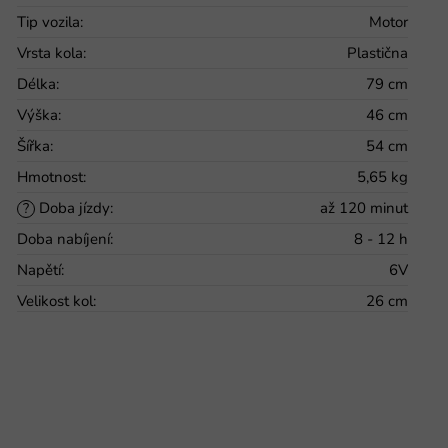
Tip vozila
:
Motor
Vrsta kola
:
Plastična
Délka
:
79 cm
Výška
:
46 cm
Šířka
:
54 cm
Hmotnost
:
5,65 kg
Doba jízdy
:
až 120 minut
?
Doba nabíjení
:
8 - 12 h
Napětí
:
6V
Velikost kol
:
26 cm