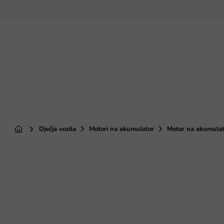
Preskoči
na
sadržaj
Dječja vozila
Motori na akumulator
Motor na akumulat
Početna