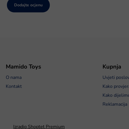
Dodajte ocjenu
P
o
d
n
o
Mamido Toys
Kupnja
ž
O nama
Uvjeti poslo
j
e
Kontakt
Kako provjer
Kako dijelim
Reklamacija
Izradio Shoptet Premium