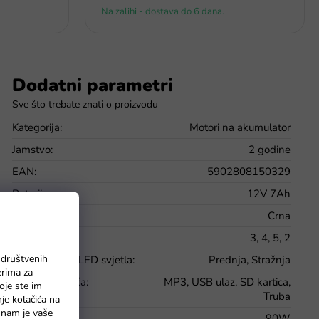
Na zalihi - dostava do 6 dana.
Dodatni parametri
Kategorija
:
Motori na akumulator
Jamstvo
:
2 godine
EAN
:
5902808150329
Baterije
:
12V 7Ah
Boja
:
Crna
Brzina
:
3, 4, 5, 2
 društvenih
Funkcionalna LED svjetla
:
Prednja, Stražnja
erima za
Glazbena ploča
:
MP3, USB ulaz, SD kartica,
oje ste im
Truba
nje kolačića na
o nam je vaše
Jačina motora
:
90W