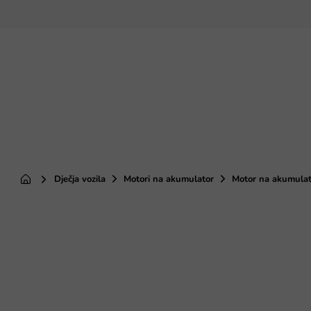
Preskoči
na
sadržaj
Dječja vozila
Motori na akumulator
Motor na akumula
Početna