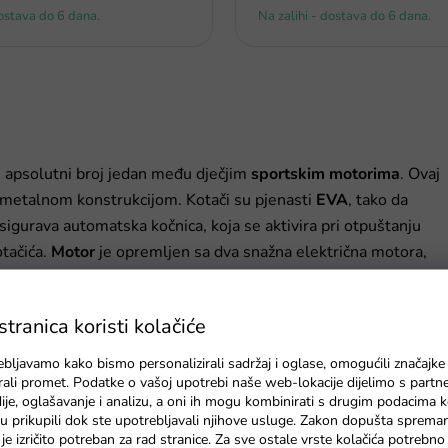
dostava do 6 dana.
Na zalihi - dostava do 6 dana.
e apsolutni broj jedan među dječjim
sportskim
motorima
. Ovaj
m metalnom konstrukcijom. Kotači su pjenasti
EVA
, tako da
igurava automatska kočnica, koja se aktivira pri otpuštanju
tačića.
Motor
je opremljen sa dva snažna električna motora,
j realizma daju gumb sa sirenom, LED svjetla, imitacija
eriju te punjač. Zbog dimenzija, motor se isporučuje u
ranica koristi kolačiće
o.
ebljavamo kako bismo personalizirali sadržaj i oglase, omogućili značajke
zirali promet. Podatke o vašoj upotrebi naše web-lokacije dijelimo s partn
je, oglašavanje i analizu, a oni ih mogu kombinirati s drugim podacima k
e su prikupili dok ste upotrebljavali njihove usluge. Zakon dopušta sprema
je izričito potreban za rad stranice. Za sve ostale vrste kolačića potrebn