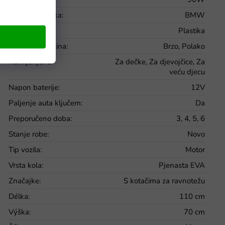
Licence - marka
:
BMW
Materijal
:
Plastika
Mijenjanje brzina
:
Brzo, Polako
Namijenjeno
:
Za dečke, Za djevojčice, Za
veću djecu
Napon baterije
:
12V
Paljenje auta ključem
:
Da
Preporučeno doba
:
3, 4, 5, 6
Stanje robe
:
Novo
Tip vozila
:
Motor
Vrsta kola
:
Pjenasta EVA
Značajke
:
S kotačima za ravnotežu
Délka
:
110 cm
Výška
:
70 cm