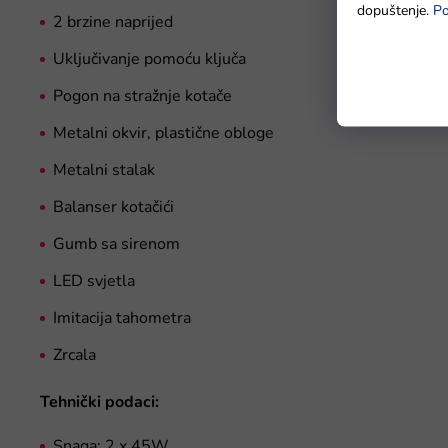
dopuštenje.
Po
2 brzine naprijed
Uključivanje pomoću ključa
Pogon na stražnje kotače
Metalni okvir, plastične obloge
Metalni stalak
Balanser kotačići
Gumb sa sirenom
LED svjetla
Imitacija tahometra
Zrcala
Tehnički podaci:
Snaga: 2 x 45W