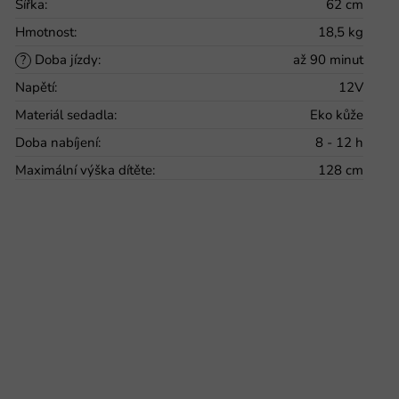
Šířka
:
62 cm
Hmotnost
:
18,5 kg
Doba jízdy
:
až 90 minut
?
Napětí
:
12V
Materiál sedadla
:
Eko kůže
Doba nabíjení
:
8 - 12 h
Maximální výška dítěte
:
128 cm