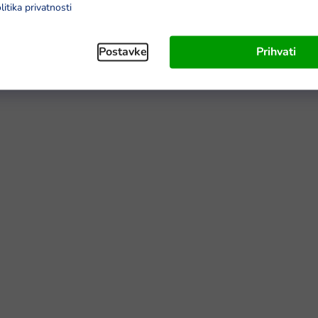
litika privatnosti
Postavke
Prihvati