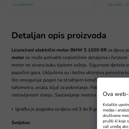
Na zalihama
Na zalihi - 
Detaljan opis proizvoda
Licencirani
električni
motor
BMW
S
1000
RR
za djecu j
motor
se može pohvaliti realističnim detaljima i čvrsto
motor ne stvara buku tijekom vožnje. Sigurnost djeteta os
papučice gasa. Uključena su i bočna uklonjiva pomoćna ko
što omogućuje pogon na stražnjem kotaču. Dodatni osjeća
tahometra, zrcala, ključ za pokretanje. Paket sadrži i bat
Ova web-st
rastavljenom stanju. Sastavljanje motora nije uopće tešk
Kolačiće upotr
Igračka je pogodna za djecu od 3 do 8 godina.
medija i anali
društvene medi
pružili ili koj
Svojstva:
vaš uređaj ako 