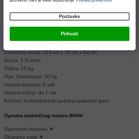
potrebno nam je vaše dopuštenje.
Politika privatnosti
Tehničke specifikacije električnog motora BMW:
Postavke
Motor: 1x45W
Prihvati
Baterija: 1x12V3,5Ah
Mjenjač: Automatski
Dimenzije vozila: 123 cm x 76 cm x 54 cm
Brzina: 3-5 km/h
Težina: 15 kg
Max. Opterećenje: 30 kg
Vrijeme punjenja: 8 sati
Vrijeme vožnje: do 1 sat
Kočnica: Automatska pri puštanju papučice gasa
Oprema električnog motora BMW:
Sigurnosni pojasevi: ✕
Otvaranje vrata: ✕