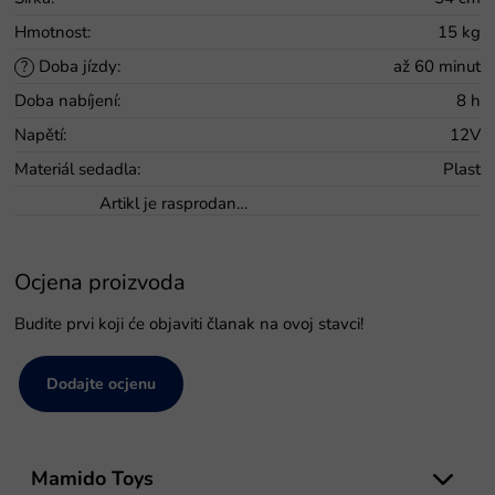
Hmotnost
:
15 kg
Doba jízdy
:
až 60 minut
?
Doba nabíjení
:
8 h
Napětí
:
12V
Materiál sedadla
:
Plast
Artikl je rasprodan…
Ocjena proizvoda
Budite prvi koji će objaviti članak na ovoj stavci!
Dodajte ocjenu
P
o
Mamido Toys