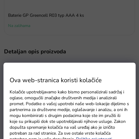
Baterie GP Greencell R03 typ AAA 4 ks
Na zalihama
Detaljan opis proizvoda
Električni motor BMW
za male vozače izrađen je od
kvalitetne tvrde plastike. Vrijedi napomenuti da motor BMW
Ova web-stranica koristi kolačiće
R1200 ima originalnu BMW licencu, što znači da je isti kao
i njegov ekvivalent u punoj veličini.
Dječji
električni
motor
Kolačiće upotrebljavamo kako bismo personalizirali sadržaj i
oglase, omogućili značajke društvenih medija i analizirali
pomaže djeci u razvoju vozačkih vještina i ravnoteže. Izvrstan
promet. Podatke o vašoj upotrebi naše web-lokacije dijelimo s
je dodatak za šetnje s obitelji ili provođenje vremena u vrtu.
partnerima za društvene medije, oglašavanje i analizu, a oni ih
Policijski
električni motor
opremljen je prednjim LED
mogu kombinirati s drugim podacima koje ste im pružili ili
koje su prikupili dok ste upotrebljavali njihove usluge. Zakon
svjetlima.
Motor
ima brzinu od 3 do 5 km/h.
Dječji
dopušta spremanje kolačića na vaš uređaj ako je izričito
električni motor
dizajniran je za svu djecu
stariju od 3
potreban za rad stranice. Za sve ostale vrste kolačića
godine.