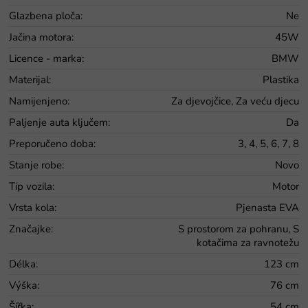
Glazbena ploča
:
Ne
Jačina motora
:
45W
Licence - marka
:
BMW
Materijal
:
Plastika
Namijenjeno
:
Za djevojčice, Za veću djecu
Paljenje auta ključem
:
Da
Preporučeno doba
:
3, 4, 5, 6, 7, 8
Stanje robe
:
Novo
Tip vozila
:
Motor
Vrsta kola
:
Pjenasta EVA
Značajke
:
S prostorom za pohranu, S
kotačima za ravnotežu
Délka
:
123 cm
Výška
:
76 cm
Šířka
:
54 cm