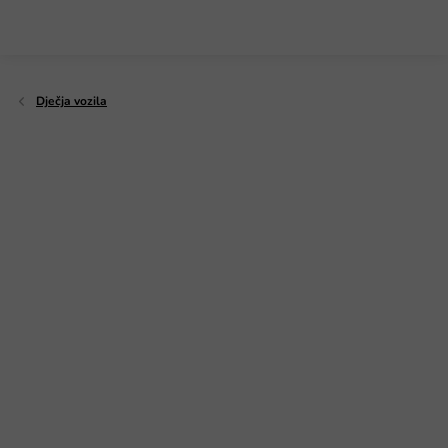
Preskoči
na
sadržaj
Dječja vozila