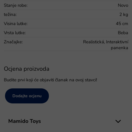
Stanje robe
:
Novo
težina
:
2 kg
Visina lutke
:
45 cm
Vrsta lutke
:
Beba
Značajke
:
Realistická, Interaktivní
panenka
Ocjena proizvoda
Budite prvi koji će objaviti članak na ovoj stavci!
Dodajte ocjenu
P
o
Mamido Toys
d