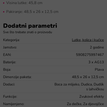
Visina lutke: 45,8 cm
Pakiranje: 48,5 x 26 x 12,5 cm
Dodatni parametri
Kategorija
:
Lutke, kolica i kućice
Jamstvo
:
2 godine
EAN
:
5908275997467
Baterije
:
3 x AG13
Boja
:
Plava
Dimenzije paketa
:
48,5 x 26 x 12,5 cm
Dodaci
:
Boca za mlijeko, Dudica, Dudlík
s lahvičkou
Funkcije
:
Zvukové efekty
Namijenjeno
:
Za dečke, Za djevojčice