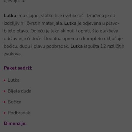
djevojčicu.
Lutka
ima sjajno, slatko lice i velike oči. Izrađena je od
izdržljivih i čvrstih materijala.
Lutka
je odjevena u plavo-
bijelo plavo. Odjeću je lako skinuti i oprati, što olakšava
održavanje čistoće. Dodatna oprema u kompletu uključuje
bočicu, dudu i plavu podbradak.
Lutka
ispušta 12 različitih
zvukova.
Paket sadrži:
Lutka
Bijela duda
Bočica
Podbradak
Dimenzije: