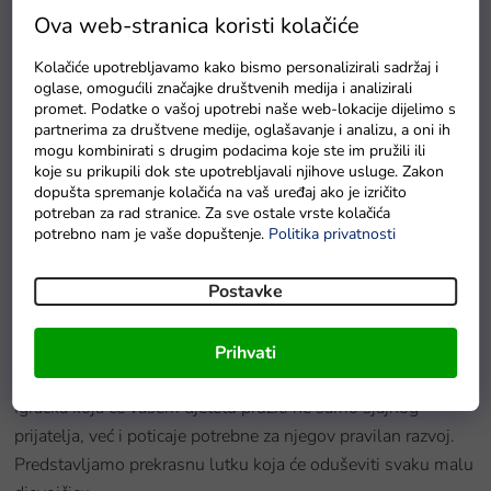
Ova web-stranica koristi kolačiće
Kolačiće upotrebljavamo kako bismo personalizirali sadržaj i
oglase, omogućili značajke društvenih medija i analizirali
promet. Podatke o vašoj upotrebi naše web-lokacije dijelimo s
partnerima za društvene medije, oglašavanje i analizu, a oni ih
mogu kombinirati s drugim podacima koje ste im pružili ili
koje su prikupili dok ste upotrebljavali njihove usluge. Zakon
dopušta spremanje kolačića na vaš uređaj ako je izričito
potreban za rad stranice. Za sve ostale vrste kolačića
Lutka s dudom roza
potrebno nam je vaše dopuštenje.
Politika privatnosti
Na zalihama u roku od 48 sati
Postavke
Prihvati
Detaljan opis proizvoda
Igračka koja će vašem djetetu pružiti ne samo sjajnog
prijatelja, već i poticaje potrebne za njegov pravilan razvoj.
Predstavljamo prekrasnu lutku koja će oduševiti svaku malu