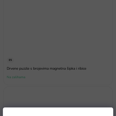
E5
Drvene puzzle s brojevima magnetna šipka i ribice
Na zalihama