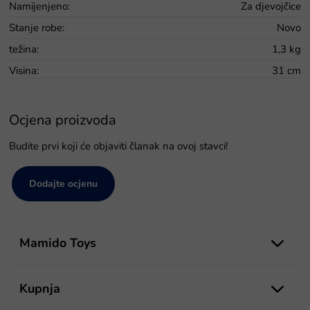
Namijenjeno
:
Za djevojčice
Stanje robe
:
Novo
težina
:
1,3 kg
Visina
:
31 cm
Ocjena proizvoda
Budite prvi koji će objaviti članak na ovoj stavci!
Dodajte ocjenu
P
o
Mamido Toys
d
n
o
Kupnja
ž