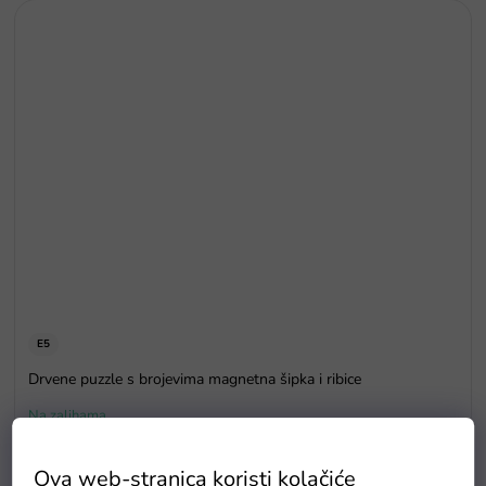
E5
Drvene puzzle s brojevima magnetna šipka i ribice
Na zalihama
Ova web-stranica koristi kolačiće