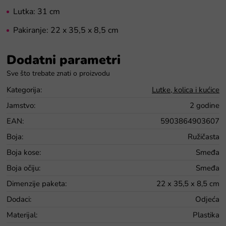
Lutka: 31 cm
Pakiranje: 22 x 35,5 x 8,5 cm
Dodatni parametri
Kategorija
:
Lutke, kolica i kućice
Jamstvo
:
2 godine
EAN
:
5903864903607
Boja
:
Ružičasta
Boja kose
:
Smeđa
Boja očiju
:
Smeđa
Dimenzije paketa
:
22 x 35,5 x 8,5 cm
Dodaci
:
Odjeća
Materijal
:
Plastika