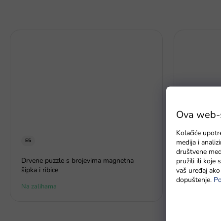
Ova web-st
Kolačiće upotr
E5
medija i anali
društvene medi
Lutka za d
Drvene puzzle s brojevima magnetna
pružili ili koj
ormar, cipele
šipka i ribice
vaš uređaj ako 
dopuštenje.
Po
Na zalihama
Na zalihi - 