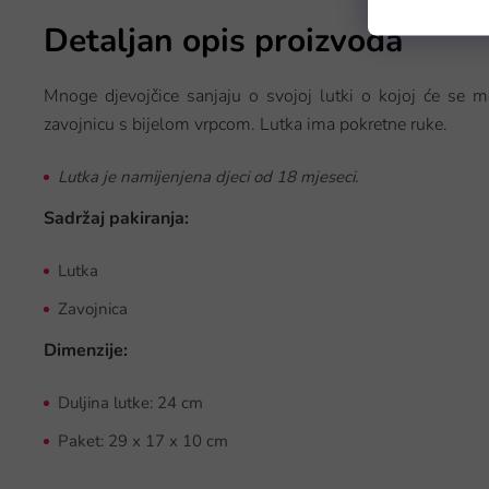
Detaljan opis proizvoda
Mnoge djevojčice sanjaju o svojoj lutki o kojoj će se m
zavojnicu s bijelom vrpcom. Lutka ima pokretne ruke.
Lutka je namijenjena djeci od 18 mjeseci.
Sadržaj pakiranja:
Lutka
Zavojnica
Dimenzije:
Duljina lutke: 24 cm
Paket: 29 x 17 x 10 cm