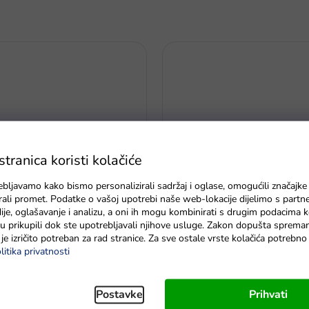
ranica koristi kolačiće
ebljavamo kako bismo personalizirali sadržaj i oglase, omogućili značajke
zirali promet. Podatke o vašoj upotrebi naše web-lokacije dijelimo s partn
je, oglašavanje i analizu, a oni ih mogu kombinirati s drugim podacima k
jecu s dugom plavom kosom,
Lutka s dugom kosom i šare
e su prikupili dok ste upotrebljavali njihove usluge. Zakon dopušta sprema
, haljina i dodaci rozi
životinjica
je izričito potreban za rad stranice. Za sve ostale vrste kolačića potrebn
litika privatnosti
dostava do 6 dana.
Na zalihama
Postavke
Prihvati