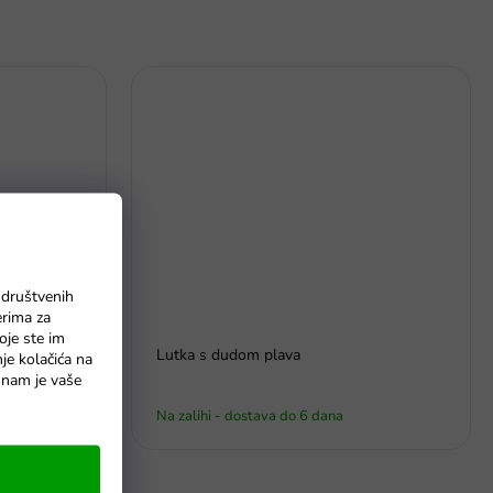
 društvenih
erima za
oje ste im
nom odjećom
Lutka s dudom plava
nje kolačića na
o nam je vaše
Na zalihi - dostava do 6 dana