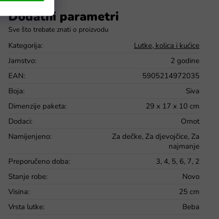
Dodatni parametri
Kategorija
:
Lutke, kolica i kućice
Jamstvo
:
2 godine
EAN
:
5905214972035
Boja
:
Siva
Dimenzije paketa
:
29 x 17 x 10 cm
Dodaci
:
Omot
Namijenjeno
:
Za dečke, Za djevojčice, Za
najmanje
Preporučeno doba
:
3, 4, 5, 6, 7, 2
Stanje robe
:
Novo
Visina
:
25 cm
Vrsta lutke
:
Beba