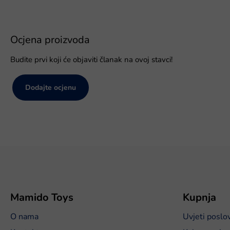
Ocjena proizvoda
Budite prvi koji će objaviti članak na ovoj stavci!
Dodajte ocjenu
P
o
d
n
o
Mamido Toys
Kupnja
ž
O nama
Uvjeti poslo
j
e