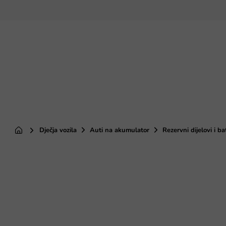
Preskoči
na
sadržaj
Dječja vozila
Auti na akumulator
Rezervni dijelovi i ba
Početna