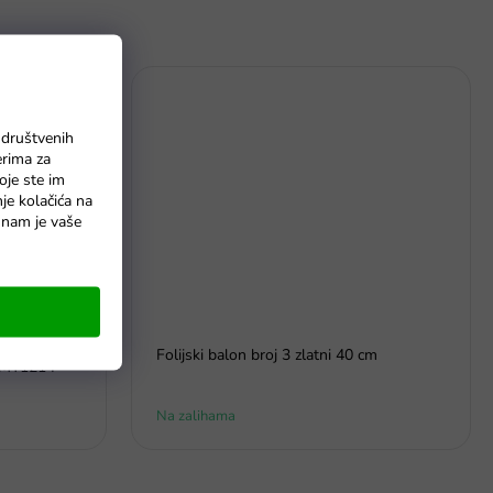
 društvenih
erima za
oje ste im
nje kolačića na
o nam je vaše
Folijski balon broj 3 zlatni 40 cm
m MT1214
Na zalihama