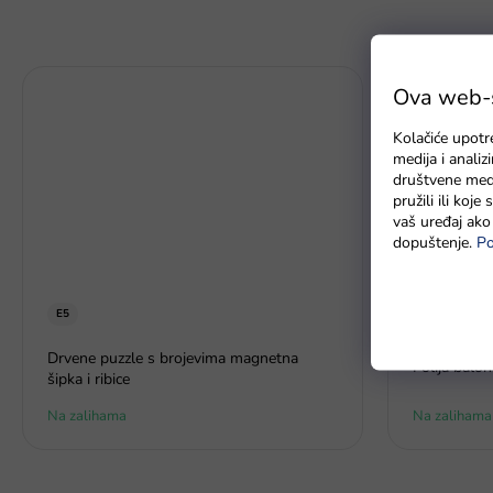
Ova web-st
Kolačiće upotr
medija i anali
društvene medi
pružili ili koj
vaš uređaj ako 
dopuštenje.
Po
E5
-30% popust
Drvene puzzle s brojevima magnetna
Folija balon
šipka i ribice
Na zalihama
Na zalihama