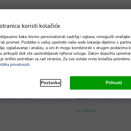
ranica koristi kolačiće
ebljavamo kako bismo personalizirali sadržaj i oglase, omogućili značajke
zirali promet. Podatke o vašoj upotrebi naše web-lokacije dijelimo s partn
je, oglašavanje i analizu, a oni ih mogu kombinirati s drugim podacima k
e su prikupili dok ste upotrebljavali njihove usluge. Zakon dopušta sprema
je izričito potreban za rad stranice. Za sve ostale vrste kolačića potrebn
litika privatnosti
Postavke
Prihvati
a s kodom EXTRA30
-30% popusta s kodom EXTRA30
 broj 1 zlatni 86 cm
Dječji prometni znakovi 75 c
Na zalihama