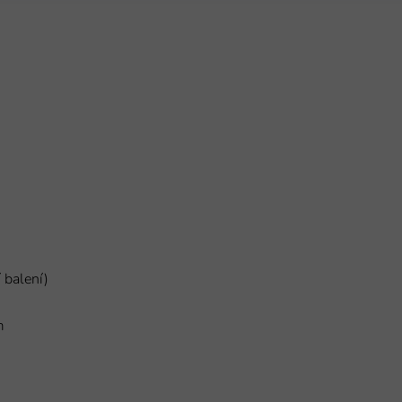
 balení)
m