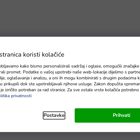
ranica koristi kolačiće
ebljavamo kako bismo personalizirali sadržaj i oglase, omogućili značajke
zirali promet. Podatke o vašoj upotrebi naše web-lokacije dijelimo s partn
je, oglašavanje i analizu, a oni ih mogu kombinirati s drugim podacima k
e su prikupili dok ste upotrebljavali njihove usluge. Zakon dopušta sprema
je izričito potreban za rad stranice. Za sve ostale vrste kolačića potrebn
litika privatnosti
Postavke
Prihvati