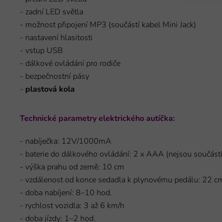
- zadní LED světla
- možnost připojení MP3 (součástí kabel Mini Jack)
- nastavení hlasitosti
- vstup USB
- dálkové ovládání pro rodiče
- bezpečnostní pásy
-
plastová kola
Technické parametry elektrického autíčka:
- nabíječka: 12V/1000mA
- baterie do dálkového ovládání: 2 x AAA (nejsou součástí
- výška prahu od země: 10 cm
- vzdálenost od konce sedadla k plynovému pedálu: 22 c
- doba nabíjení: 8–10 hod.
- rychlost vozidla: 3 až 6 km/h
- doba jízdy: 1–2 hod.