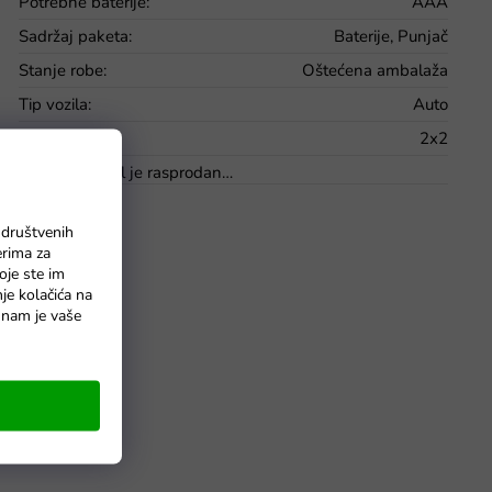
Potrebne baterije
:
AAA
Sadržaj paketa
:
Baterije, Punjač
Stanje robe
:
Oštećena ambalaža
Tip vozila
:
Auto
Vučni pogon
:
2x2
Artikl je rasprodan…
 društvenih
erima za
oje ste im
nje kolačića na
o nam je vaše