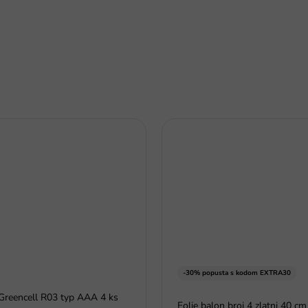
-30% popusta s kodom EXTRA30
Greencell R03 typ AAA 4 ks
Folie balon broj 4 zlatni 40 cm