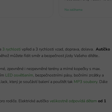
Na zalihama
na
3 rychlosti
vpřed a 3 rychlosti vzad, doprava, doleva.
Autíčko
ěhož můžete řídit směr a bezpečnost jízdy Vašeho dítěte..
vné, zpevněné i nezpevněné terény a mírné kopečky s max.
ním
LED osvětlením
, bezpečnostními pásy, bočními zrcátky a
 Jack, který je součástí balení a pouštět tak
MP3 soubory
. Dále
pro rodiče. Elektrické autíčko
velikostně odpovídá dětem
od 1