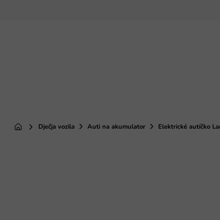
Preskoči
na
sadržaj
Dječja vozila
Auti na akumulator
Elektrické autíčko
Početna