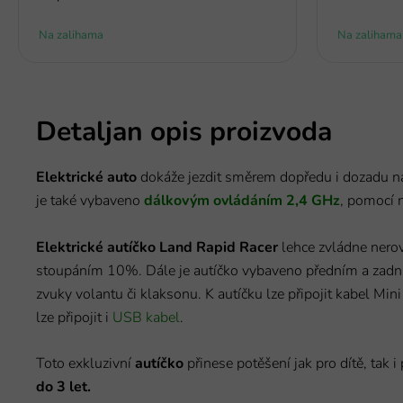
Na zalihama
Na zalihama
Detaljan opis proizvoda
Elektrické auto
dokáže jezdit směrem dopředu i dozadu 
je také vybaveno
dálkovým ovládáním 2,4 GHz
, pomocí n
Elektrické autíčko Land Rapid Racer
lehce zvládne nero
stoupáním 10%. Dále je autíčko vybaveno předním a zad
zvuky volantu či klaksonu. K autíčku lze připojit kabel Mini
lze připojit i
USB kabel
.
Toto exkluzivní
autíčko
přinese potěšení jak pro dítě, tak i 
do 3 let.