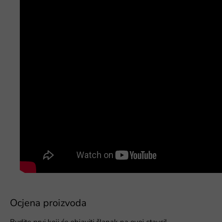
Ocjena proizvoda
Budite prvi koji će objaviti članak na ovoj stavci!