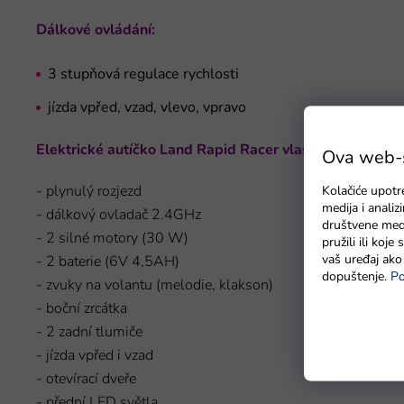
Dálkové ovládání:
3 stupňová regulace rychlosti
jízda vpřed, vzad, vlevo, vpravo
Elektrické autíčko Land Rapid Racer
vlastnosti:
Ova web-st
- plynulý rozjezd
Kolačiće upotr
medija i anali
- dálkový ovladač 2.4GHz
društvene medi
- 2 silné motory (30 W)
pružili ili koj
vaš uređaj ako 
- 2 baterie (6V 4,5AH)
dopuštenje.
Po
- zvuky na volantu (melodie, klakson)
- boční zrcátka
- 2 zadní tlumiče
- jízda vpřed i vzad
- otevírací dveře
- přední LED světla