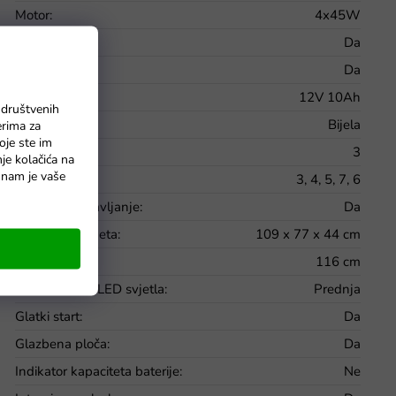
Motor
:
4x45W
Bluetooth
:
Da
MP3
:
Da
Baterije
:
12V 10Ah
 društvenih
Boja
:
Bijela
erima za
oje ste im
Broj brzina
:
3
nje kolačića na
o nam je vaše
Brzina
:
3, 4, 5, 7, 6
Daljinsko upravljanje
:
Da
Dimenzije paketa
:
109 x 77 x 44 cm
Dužina
:
116 cm
Funkcionalna LED svjetla
:
Prednja
Glatki start
:
Da
Glazbena ploča
:
Da
Indikator kapaciteta baterije
:
Ne