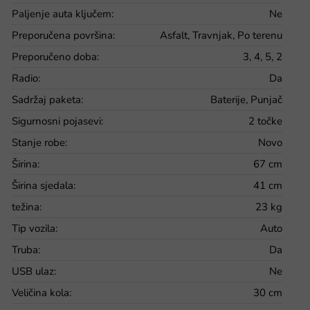
Paljenje auta ključem
:
Ne
Preporučena površina
:
Asfalt, Travnjak, Po terenu
Preporučeno doba
:
3, 4, 5, 2
Radio
:
Da
Sadržaj paketa
:
Baterije, Punjač
Sigurnosni pojasevi
:
2 točke
Stanje robe
:
Novo
Širina
:
67 cm
Širina sjedala
:
41 cm
težina
:
23 kg
Tip vozila
:
Auto
Truba
:
Da
USB ulaz
:
Ne
Veličina kola
:
30 cm