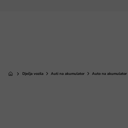
Preskoči
na
sadržaj
Dječja vozila
Auti na akumulator
Auto na akumulator J
Početna