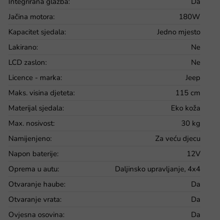
Integrirana glazba
:
Da
Jačina motora
:
180W
Kapacitet sjedala
:
Jedno mjesto
Lakirano
:
Ne
LCD zaslon
:
Ne
Licence - marka
:
Jeep
Maks. visina djeteta
:
115 cm
Materijal sjedala
:
Eko koža
Max. nosivost
:
30 kg
Namijenjeno
:
Za veću djecu
Napon baterije
:
12V
Oprema u autu
:
Daljinsko upravljanje, 4x4
Otvaranje haube
:
Da
Otvaranje vrata
:
Da
Ovjesna osovina
:
Da