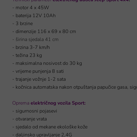
- motor 4 x 45W
- baterija 12V 10Ah
- 3 brzine
- dimenzije 116 x 69 x 80 cm
- širina sjedala 41 cm
- brzina 3-7 km/h
- težina 23 kg
- maksimalna nosivost do 30 kg
- vrijeme punjenja 8 sati
- trajanje vožnje 1-2 sata
- kočnica automatska nakon otpuštanja papučice gasa, si
Oprema
električnog vozila Sport:
- sigurnosni pojasevi
- otvaranje vrata
- sjedalo od mekane ekološke kože
- daljinsko upravljanje 2,4G