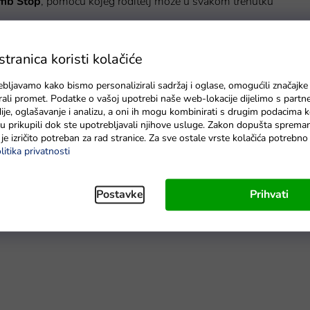
umb Stop
, pomoću kojeg roditelj može u svakom trenutku
ravne, asfaltirane ili neasfaltirane terene i blage uzbrdice
ranica koristi kolačiće
opremljen LED svjetlima, sigurnosnim pojasevima, bočnim
ebljavamo kako bismo personalizirali sadržaj i oglase, omogućili značajke
vezati s uređajem putem bluetootha. Možete slušati svoju
zirali promet. Podatke o vašoj upotrebi naše web-lokacije dijelimo s partn
je, oglašavanje i analizu, a oni ih mogu kombinirati s drugim podacima k
e su prikupili dok ste upotrebljavali njihove usluge. Zakon dopušta sprema
je izričito potreban za rad stranice. Za sve ostale vrste kolačića potrebn
a. Ponosno se ističe snažnim električnim motorom
4 x 45 W
i
litika privatnosti
je djeci
od 3 do 5 godina.
Postavke
Prihvati