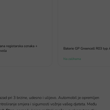
rana registarska oznaka +
Baterie GP Greencell R03 typ
vola
Na zalihama
azad pri 3 brzine, udesno i ulijevo. Automobil je opremljen
troliranje smjera i sigurnosti vožnje vašeg djeteta. Među