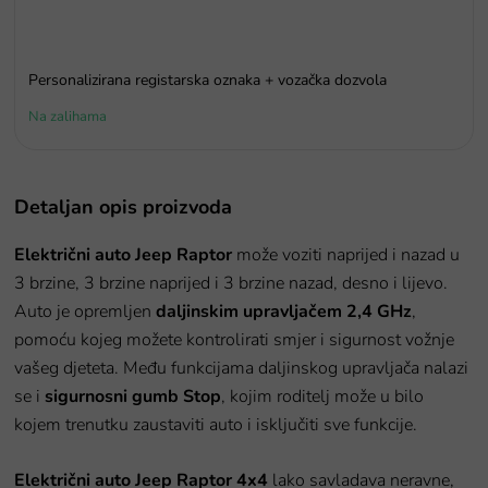
Personalizirana registarska oznaka + vozačka dozvola
Na zalihama
Detaljan opis proizvoda
Električni auto Jeep Raptor
može voziti naprijed i nazad u
3 brzine, 3 brzine naprijed i 3 brzine nazad, desno i lijevo.
Auto je opremljen
daljinskim upravljačem 2,4 GHz
,
pomoću kojeg možete kontrolirati smjer i sigurnost vožnje
vašeg djeteta. Među funkcijama daljinskog upravljača nalazi
se i
sigurnosni gumb Stop
, kojim roditelj može u bilo
kojem trenutku zaustaviti auto i isključiti sve funkcije.
Električni auto Jeep Raptor 4x4
lako savladava neravne,