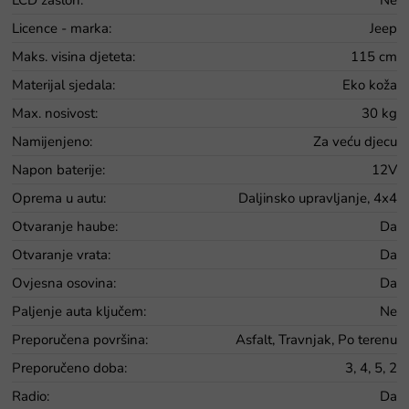
Licence - marka
:
Jeep
Maks. visina djeteta
:
115 cm
Materijal sjedala
:
Eko koža
Max. nosivost
:
30 kg
Namijenjeno
:
Za veću djecu
Napon baterije
:
12V
Oprema u autu
:
Daljinsko upravljanje, 4x4
Otvaranje haube
:
Da
Otvaranje vrata
:
Da
Ovjesna osovina
:
Da
Paljenje auta ključem
:
Ne
Preporučena površina
:
Asfalt, Travnjak, Po terenu
Preporučeno doba
:
3, 4, 5, 2
Radio
:
Da