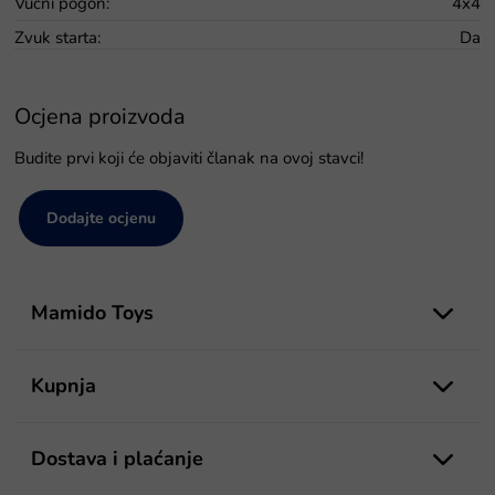
Vučni pogon
:
4x4
Zvuk starta
:
Da
Ocjena proizvoda
Budite prvi koji će objaviti članak na ovoj stavci!
Dodajte ocjenu
P
o
Mamido Toys
d
n
o
Kupnja
ž
j
e
Dostava i plaćanje