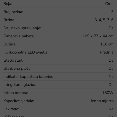
Boja
:
Crna
Broj brzina
:
3
Brzina
:
3, 4, 5, 7, 6
Daljinsko upravljanje
:
Da
Dimenzije paketa
:
109 x 77 x 44 cm
Dužina
:
116 cm
Funkcionalna LED svjetla
:
Prednja
Glatki start
:
Da
Glazbena ploča
:
Da
Indikator kapaciteta baterije
:
Ne
Integrirana glazba
:
Da
Jačina motora
:
180W
Kapacitet sjedala
:
Jedno mjesto
Lakirano
:
Ne
LCD zaslon
:
Ne