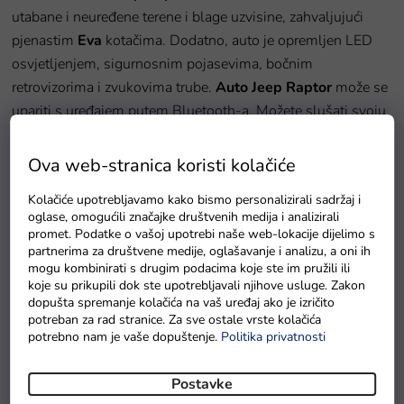
utabane i neuređene terene i blage uzvisine, zahvaljujući
pjenastim
Eva
kotačima. Dodatno, auto je opremljen LED
osvjetljenjem, sigurnosnim pojasevima, bočnim
retrovizorima i zvukovima trube.
Auto Jeep Raptor
može se
upariti s uređajem putem Bluetooth-a. Možete slušati svoju
omiljenu radijsku stanicu na FM radiju.
Ova web-stranica koristi kolačiće
Ekskluzivno autić
donosi zadovoljstvo i za dijete i za
Kolačiće upotrebljavamo kako bismo personalizirali sadržaj i
roditelje. Ponosno se diči snažnim električnim motorom
4 x
oglase, omogućili značajke društvenih medija i analizirali
45 W
i moćnom
baterijom 12V 10Ah.
Električni auto
promet. Podatke o vašoj upotrebi naše web-lokacije dijelimo s
dimenzijama je prilagođen djeci
od 3 do 5 godina.
partnerima za društvene medije, oglašavanje i analizu, a oni ih
mogu kombinirati s drugim podacima koje ste im pružili ili
koje su prikupili dok ste upotrebljavali njihove usluge. Zakon
Daljinsko upravljanje
:
dopušta spremanje kolačića na vaš uređaj ako je izričito
potreban za rad stranice. Za sve ostale vrste kolačića
potrebno nam je vaše dopuštenje.
Politika privatnosti
3 brzine
vožnja naprijed, nazad, lijevo, desno
Postavke