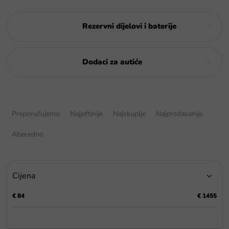
Rezervni dijelovi i baterije
Dodaci za autiće
S
o
Preporučujemo
Najjeftinije
Najskuplje
Najprodavanije
r
t
Abecedno
i
r
a
Cijena
n
j
€
84
€
1455
e
p
r