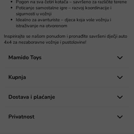
l
Pogon na sva četiri kotača – savršeno za različite terene
i
Poticanje samostalne igre – razvoj koordinacije i
s
sigurnosti u vožnji
t
Idealno za avanturiste – djeca koja vole vožnju i
a
istraživanje na otvorenom
n
j
Inspirirajte se našom ponudom i pronađite savršeni dječji auto
a
4x4 za nezaboravne vožnje i pustolovine!
P
o
Mamido Toys
d
n
o
Kupnja
ž
j
e
Dostava i plaćanje
Privatnost