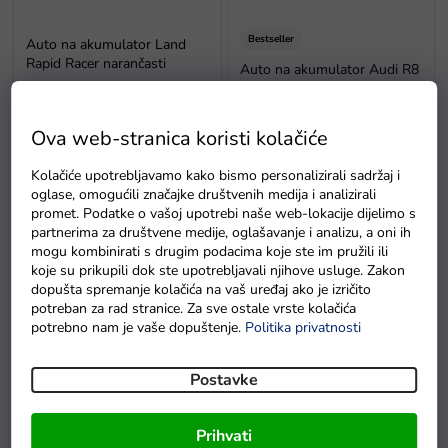
Bestseller
Auto na akumulator Land
Rapid Racer narančasti
Auto na akumulator Audi R8
Spyder plavi
Na zalihama
Na zalihama
Prosječna
Ova web-stranica koristi kolačiće
ocjena
proizvoda
Kolačiće upotrebljavamo kako bismo personalizirali sadržaj i
je
oglase, omogućili značajke društvenih medija i analizirali
5,0
promet. Podatke o vašoj upotrebi naše web-lokacije dijelimo s
od
partnerima za društvene medije, oglašavanje i analizu, a oni ih
5
mogu kombinirati s drugim podacima koje ste im pružili ili
zvjezdica.
koje su prikupili dok ste upotrebljavali njihove usluge. Zakon
dopušta spremanje kolačića na vaš uređaj ako je izričito
potreban za rad stranice. Za sve ostale vrste kolačića
Bestseller
potrebno nam je vaše dopuštenje.
Politika privatnosti
Auto na akumulator Audi R8
Auto na akumulator Buggy
Spyder rozi
UTV 24V 4x200W zlatno
Postavke
Na zalihama
Na zalihama
Prosječna
Prosječna
Prihvati
ocjena
ocjena