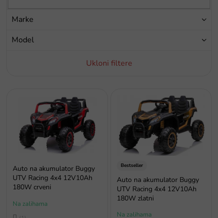
o
i
Marke
z
v
Model
o
d
Ukloni filtere
a
P
o
p
i
s
p
r
o
Bestseller
Auto na akumulator Buggy
i
UTV Racing 4x4 12V10Ah
Auto na akumulator Buggy
180W crveni
z
UTV Racing 4x4 12V10Ah
v
180W zlatni
Na zalihama
o
Na zalihama
Prosječna