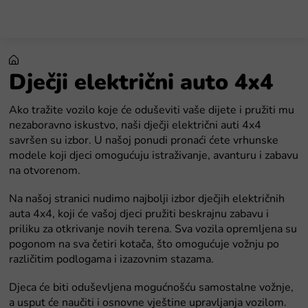
Preskoči
na
sadržaj
Dječji električni auto 4x4
Ako tražite vozilo koje će oduševiti vaše dijete i pružiti mu
nezaboravno iskustvo, naši dječji električni auti 4x4
savršen su izbor. U našoj ponudi pronaći ćete vrhunske
modele koji djeci omogućuju istraživanje, avanturu i zabavu
na otvorenom.
Na našoj stranici nudimo najbolji izbor dječjih električnih
auta 4x4, koji će vašoj djeci pružiti beskrajnu zabavu i
priliku za otkrivanje novih terena. Sva vozila opremljena su
pogonom na sva četiri kotača, što omogućuje vožnju po
različitim podlogama i izazovnim stazama.
Djeca će biti oduševljena mogućnošću samostalne vožnje,
a usput će naučiti i osnovne vještine upravljanja vozilom.