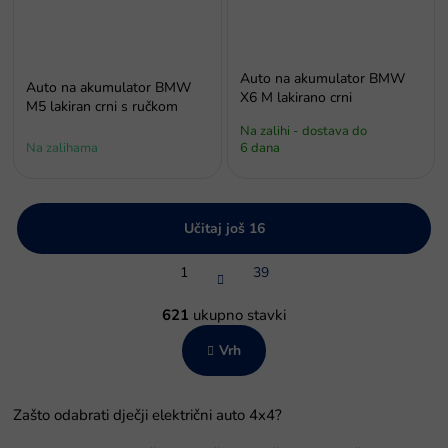
Auto na akumulator BMW
Auto na akumulator BMW
X6 M lakirano crni
M5 lakiran crni s ručkom
Na zalihi - dostava do
Na zalihama
6 dana
Učitaj još 16
P
1
39
a
g
K
i
o
621
ukupno stavki
n
n
a
Vrh
t
c
r
i
o
j
l
a
Zašto odabrati dječji električni auto 4x4?
e