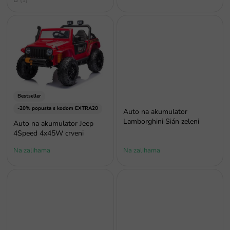
d
ocjena
a
proizvoda
je
4,0
od
5
zvjezdica.
Bestseller
-20% popusta s kodom EXTRA20
Auto na akumulator
Lamborghini Sián zeleni
Auto na akumulator Jeep
4Speed 4x45W crveni
Na zalihama
Na zalihama