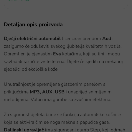
Detaljan opis proizvoda
Dječji električni automobil
licenciran brendom
Audi
zasigurno će oduševiti svakog ljubitelja kvalitetnih vozila.
Opremljen je pjenastim
Eva
kotačima, koji su tihi i mogu
savladati različite vrste terena. Dijete će sjediti na mekanoj
sjedalici od ekološke kože.
Unutrašnjost je opremljena glazbenim panelom s
priključcima
MP3, AUX, USB
i unaprijed snimljenim
melodijama. Volan ima gumbe sa zvučnim efektima.
Za sigurnost djeteta brine se funkcija automatske kočnice
koja se aktivira čim se noga makne s papučice gasa.
Daljinski upravljač
ima sigurnosni gumb Stop, koji odmah