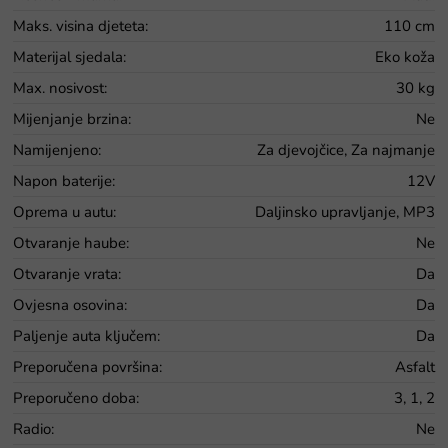
Maks. visina djeteta
:
110 cm
Materijal sjedala
:
Eko koža
Max. nosivost
:
30 kg
Mijenjanje brzina
:
Ne
Namijenjeno
:
Za djevojčice, Za najmanje
Napon baterije
:
12V
Oprema u autu
:
Daljinsko upravljanje, MP3
Otvaranje haube
:
Ne
Otvaranje vrata
:
Da
Ovjesna osovina
:
Da
Paljenje auta ključem
:
Da
Preporučena površina
:
Asfalt
Preporučeno doba
:
3, 1, 2
Radio
:
Ne