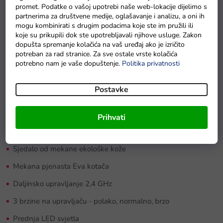
promet. Podatke o vašoj upotrebi naše web-lokacije dijelimo s
Vrijeme punjenja 8 sati
partnerima za društvene medije, oglašavanje i analizu, a oni ih
mogu kombinirati s drugim podacima koje ste im pružili ili
Vrijeme vožnje oko 1 sat - ovisi o opterećenju vozila i vrsti
koje su prikupili dok ste upotrebljavali njihove usluge. Zakon
terena
dopušta spremanje kolačića na vaš uređaj ako je izričito
potreban za rad stranice. Za sve ostale vrste kolačića
Automatska kočnica nakon skidanja noge s papučice gasa
potrebno nam je vaše dopuštenje.
Politika privatnosti
Sigurnosni gumb Stop na daljinskom upravljaču
Postavke
Oprema:
Sigurnosni pojasevi
Prihvati
Otvarajuća vrata
Sjedalo od mekane ekološke kože
Mekana pjenasta Eva kotača
Daljinsko upravljanje 2,4 GHz
3 brzine na upravljaču - polako, normalno, brzo
Prednja LED svjetla