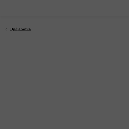
Preskoči
na
sadržaj
Dječja vozila