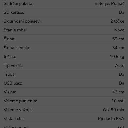
Sadržaj paketa
:
Baterije, Punjač
SD kartica
:
Da
Sigurnosni pojasevi
:
2 točke
Stanje robe
:
Novo
Širina
:
59 cm
Širina sjedala
:
34 cm
težina
:
10,5 kg
Tip vozila
:
Auto
Truba
:
Da
USB ulaz
:
Da
Visina
:
43 cm
Vrijeme punjenja
:
10 sati
Vrijeme vožnje
:
čak 90 min
Vrsta kola
:
Pjenasta EVA
Vučni pogon
:
2x2