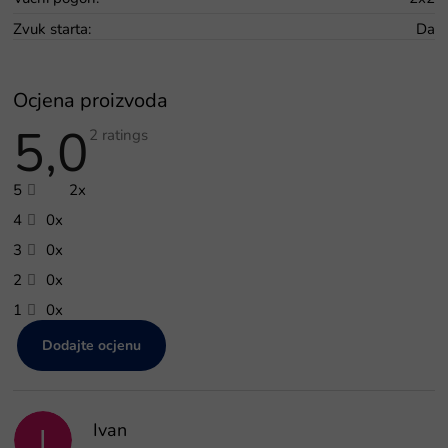
Zvuk starta
:
Da
Ocjena proizvoda
5,0
Prosječna
2 ratings
ocjena
proizvoda
je
5
2x
5,0
od
4
0x
5
zvjezdica.
3
0x
2
0x
1
0x
Dodajte ocjenu
P
o
p
Ivan
i
I