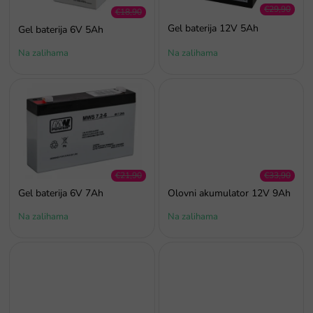
€29,90
r
€18,90
–36 %
–31 %
o
Gel baterija 12V 5Ah
Gel baterija 6V 5Ah
i
Na zalihama
Na zalihama
z
v
o
d
a
€21,90
€33,90
–27 %
–26 %
Gel baterija 6V 7Ah
Olovni akumulator 12V 9Ah
Na zalihama
Na zalihama