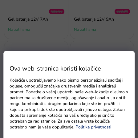
€33,90
€33,90
–35 %
–26 %
Gel baterija 12V 7Ah
Gel baterija 12V 9Ah
Na zalihama
Na zalihama
Ova web-stranica koristi kolačiće
Kolačiće upotrebljavamo kako bismo personalizirali sadržaj i
€39,90
€81,90
oglase, omogućili značajke društvenih medija i analizirali
–25 %
–37 %
Olovni akumulator 12V
Gel baterija za električne
promet. Podatke o vašoj upotrebi naše web-lokacije dijelimo s
10Ah
autiće 24V 5Ah
partnerima za društvene medije, oglašavanje i analizu, a oni ih
mogu kombinirati s drugim podacima koje ste im pružili ili
Na zalihama
Na zalihama
koje su prikupili dok ste upotrebljavali njihove usluge. Zakon
dopušta spremanje kolačića na vaš uređaj ako je izričito
potreban za rad stranice. Za sve ostale vrste kolačića
potrebno nam je vaše dopuštenje.
Politika privatnosti