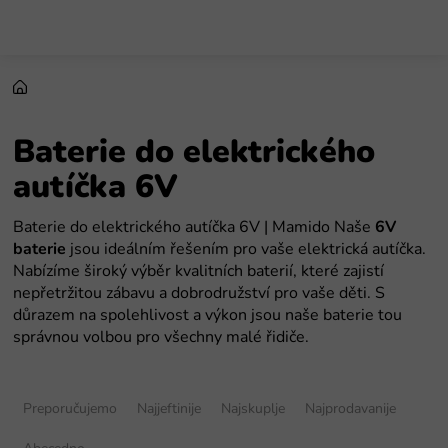
Preskoči
na
sadržaj
Baterie do elektrického
autíčka 6V
Baterie do elektrického autíčka 6V | Mamido Naše
6V
baterie
jsou ideálním řešením pro vaše elektrická autíčka.
Nabízíme široký výběr kvalitních baterií, které zajistí
nepřetržitou zábavu a dobrodružství pro vaše děti. S
důrazem na spolehlivost a výkon jsou naše baterie tou
správnou volbou pro všechny malé řidiče.
S
o
Preporučujemo
Najjeftinije
Najskuplje
Najprodavanije
r