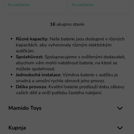
Na zalihama
Na zalihama
16
ukupno stavki
K
o
n
Různé kapacity:
Naše baterie jsou dostupné v různých
t
kapacitách, aby vyhovovaly různým elektrickým
r
autíčkům.
o
Spolehlivost:
Spolupracujeme s ověřenými dodavateli,
l
abychom vám mohli nabídnout baterie, na které se
e
můžete spolehnout.
l
Jednoduchá instalace:
Výměna baterie v autíčku je
i
snadná a umožní rychle obnovit jeho provoz.
s
Délka provozu:
Kvalitní baterie prodlouží dobu zábavy
t
vašich dětí a sníží potřebu častého nabíjení.
a
n
P
j
o
Mamido Toys
a
d
n
o
Kupnja