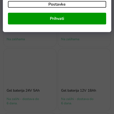
Postavke
Prihvati
€81,90
–1 %
Gel baterija za električne
Gel baterija 12V 18Ah
autiće AGM 24V 10Ah
Na zalihama
Na zalihama
Gel baterija 24V 5Ah
Gel baterija 12V 18Ah
Na zalihi - dostava do
Na zalihi - dostava do
6 dana.
6 dana.