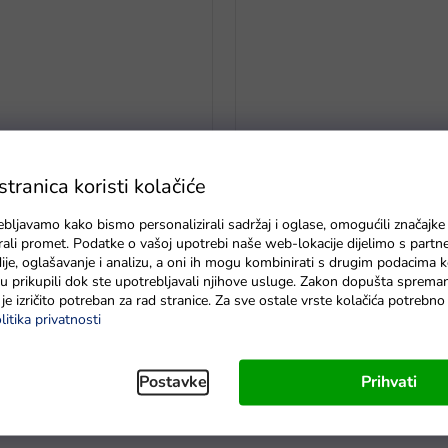
ranica koristi kolačiće
mulator BLT-688 bijeli
Folijski balon broj 3 zlatni 40 
ebljavamo kako bismo personalizirali sadržaj i oglase, omogućili značajke
zirali promet. Podatke o vašoj upotrebi naše web-lokacije dijelimo s partn
dostava do 6 dana
Na zalihama
je, oglašavanje i analizu, a oni ih mogu kombinirati s drugim podacima k
e su prikupili dok ste upotrebljavali njihove usluge. Zakon dopušta sprema
je izričito potreban za rad stranice. Za sve ostale vrste kolačića potrebn
litika privatnosti
Postavke
Prihvati