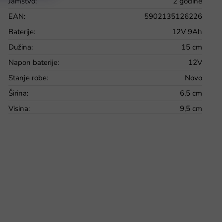
Jamstvo
:
2 godine
EAN
:
5902135126226
Baterije
:
12V 9Ah
Dužina
:
15 cm
Napon baterije
:
12V
Stanje robe
:
Novo
Širina
:
6,5 cm
Visina
:
9,5 cm