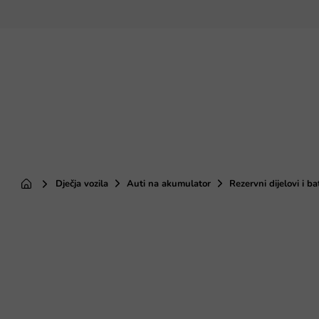
Preskoči
na
sadržaj
Dječja vozila
Auti na akumulator
Rezervni dijelovi i ba
Početna