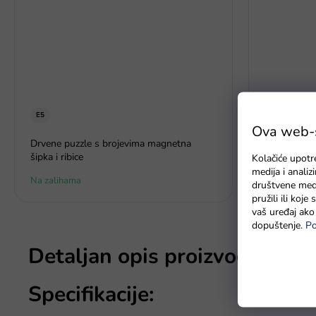
E5
Ova web-st
Auto na aku
Drvene puzzle s brojevima magnetna
šipka i ribice
Kolačiće upotr
medija i anali
Na zalihama
Na zalihi - 
društvene medi
pružili ili koj
vaš uređaj ako 
dopuštenje.
Po
Detaljan opis proizvoda
Specifikacije: