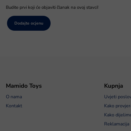
Budite prvi koji će objaviti članak na ovoj stavci!
Dodajte ocjenu
P
o
d
n
o
Mamido Toys
Kupnja
ž
O nama
Uvjeti poslo
j
e
Kontakt
Kako provjer
Kako dijelim
Reklamacija