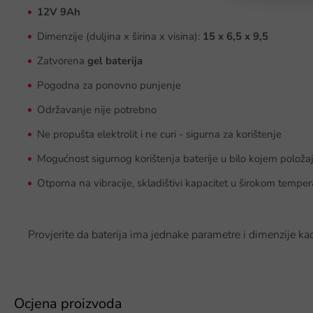
12V 9Ah
Dimenzije (duljina x širina x visina):
15 x 6,5 x 9,5
Zatvorena
gel baterija
Pogodna za ponovno punjenje
Održavanje nije potrebno
Ne propušta elektrolit i ne curi - sigurna za korištenje
Mogućnost sigurnog korištenja baterije u bilo kojem položa
Otporna na vibracije, skladištivi kapacitet u širokom temp
Provjerite da baterija ima jednake parametre i dimenzije kao 
Ocjena proizvoda