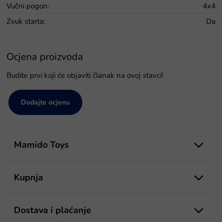
Vučni pogon
:
4x4
Zvuk starta
:
Da
Ocjena proizvoda
Budite prvi koji će objaviti članak na ovoj stavci!
Dodajte ocjenu
P
o
Mamido Toys
d
n
o
Kupnja
ž
j
e
Dostava i plaćanje