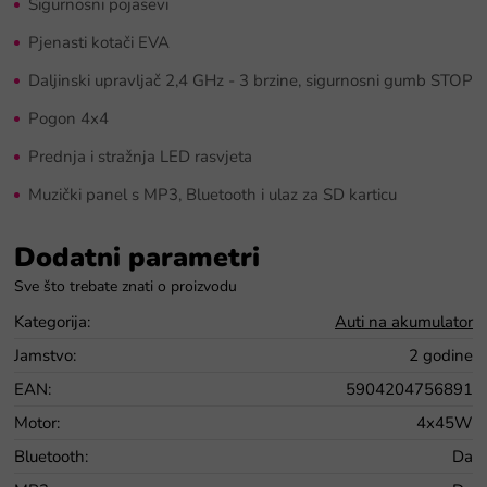
Sigurnosni pojasevi
Pjenasti kotači EVA
Daljinski upravljač 2,4 GHz - 3 brzine, sigurnosni gumb STOP
Pogon 4x4
Prednja i stražnja LED rasvjeta
Muzički panel s MP3, Bluetooth i ulaz za SD karticu
Dodatni parametri
Kategorija
:
Auti na akumulator
Jamstvo
:
2 godine
EAN
:
5904204756891
Motor
:
4x45W
Bluetooth
:
Da