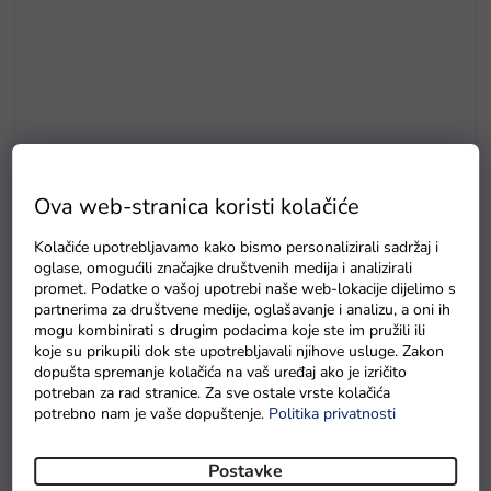
Ova web-stranica koristi kolačiće
Baterie GP Greencell R03 typ AAA 4 ks
Kolačiće upotrebljavamo kako bismo personalizirali sadržaj i
Na zalihama
oglase, omogućili značajke društvenih medija i analizirali
promet. Podatke o vašoj upotrebi naše web-lokacije dijelimo s
partnerima za društvene medije, oglašavanje i analizu, a oni ih
mogu kombinirati s drugim podacima koje ste im pružili ili
Detaljan opis proizvoda
koje su prikupili dok ste upotrebljavali njihove usluge. Zakon
dopušta spremanje kolačića na vaš uređaj ako je izričito
Dječji električni auto Mercedes X 350d 4Matic s četiri
potreban za rad stranice. Za sve ostale vrste kolačića
potrebno nam je vaše dopuštenje.
Politika privatnosti
motora snage 45W i dvije baterije kapaciteta 12V 7AH ima
nosivost 35 kg
. Sjedište je presvučeno ekološkom kožom i
Postavke
ima sigurnosni pojas. Prednost autića je opružna osovina.