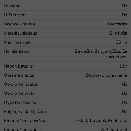
Lakirano
:
Ne
LCD zaslon
:
Da
Licence - marka
:
Mercedes
Materijal sjedala
:
Eko koža
Max. nosivost
:
35 kg
Namijenjeno
:
Za dečke, Za djevojčice, Za
veću djecu
Napon baterije
:
12V
Oprema u autu
:
Daljinsko upravljanje
Otvaranje haube
:
Ne
Otvaranje vrata
:
Da
Ovjesna osovina
:
Da
Paljenje auta ključem
:
Ne
Preporučena površina
:
Asfalt, Travnjak, Po terenu
Preporučeno doba
:
3, 4, 5, 6, 7, 8