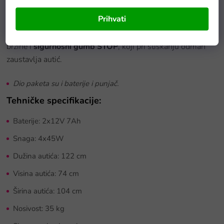
Prihvati
Autić možete kontrolirati putem
daljinskog upravljača
koji
radi na frekvenciji
2,4 GHz
. Na daljinskom upravljaču su tri
brzine i
sigurnosni gumb STOP
, koji pri stiskanju odmah
zaustavlja autić.
Dio paketa su i baterije i punjač.
Tehničke specifikacije:
Baterije: 2x12V 7Ah
Snaga: 4x45W
Dužina autića: 122 cm
Visina autića: 74 cm
Širina autića: 104 cm
Nosivost: 35 kg