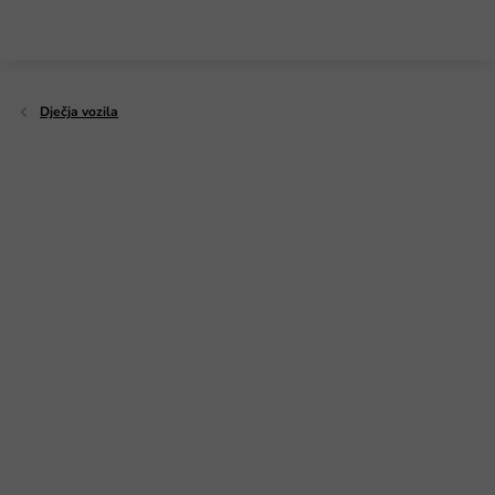
Preskoči
na
sadržaj
Dječja vozila