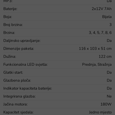
MP3
:
Da
Baterije
:
2x12V 7Ah
Boja
:
Bijela
Broj brzina
:
3
Brzina
:
3, 4, 5, 7, 8, 6
Daljinsko upravljanje
:
Da
Dimenzije paketa
:
116 x 103 x 51 cm
Dužina
:
122 cm
Funkcionalna LED svjetla
:
Prednja, Stražnja
Glatki start
:
Da
Glazbena ploča
:
Da
Indikator kapaciteta baterije
:
Da
Integrirana glazba
:
Ne
Jačina motora
:
180W
Kapacitet sjedala
:
Jedno mjesto