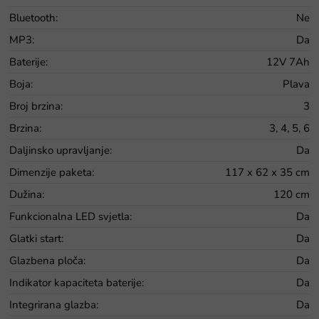
Bluetooth
:
Ne
MP3
:
Da
Baterije
:
12V 7Ah
Boja
:
Plava
Broj brzina
:
3
Brzina
:
3, 4, 5, 6
Daljinsko upravljanje
:
Da
Dimenzije paketa
:
117 x 62 x 35 cm
Dužina
:
120 cm
Funkcionalna LED svjetla
:
Da
Glatki start
:
Da
Glazbena ploča
:
Da
Indikator kapaciteta baterije
:
Da
Integrirana glazba
:
Da