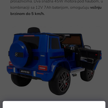
prolaznicima. Dva snažna 45W motora pod haubom, u
kombinaciji sa 12V 7Ah baterijom, omogućuju
vožnju
brzinom do 5 km/h.