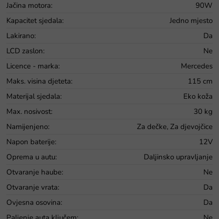
Jačina motora
:
90W
Kapacitet sjedala
:
Jedno mjesto
Lakirano
:
Da
LCD zaslon
:
Ne
Licence - marka
:
Mercedes
Maks. visina djeteta
:
115 cm
Materijal sjedala
:
Eko koža
Max. nosivost
:
30 kg
Namijenjeno
:
Za dečke, Za djevojčice
Napon baterije
:
12V
Oprema u autu
:
Daljinsko upravljanje
Otvaranje haube
:
Ne
Otvaranje vrata
:
Da
Ovjesna osovina
:
Da
Paljenje auta ključem
:
Ne