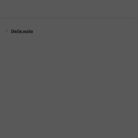
Preskoči
na
sadržaj
Dječja vozila