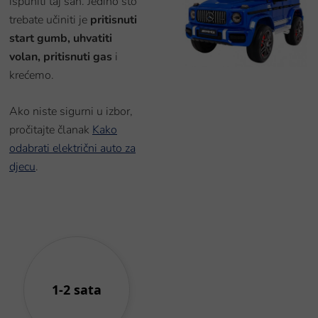
ispuniti taj san. Jedino što
trebate učiniti je
pritisnuti
start gumb,
uhvatiti
volan,
pritisnuti gas
i
krećemo.
Ako niste sigurni u izbor,
pročitajte članak
Kako
odabrati električni auto za
djecu
.
1-2 sata