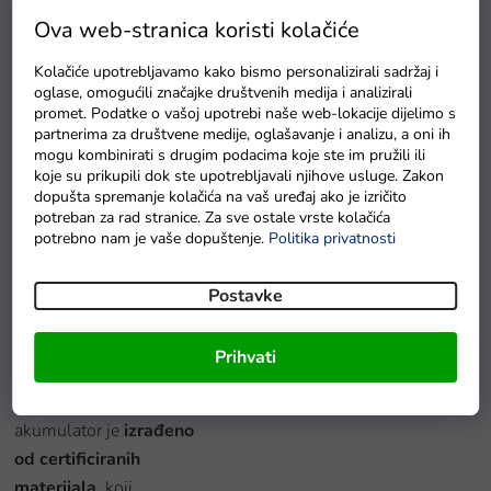
Sigurno i pouzdano
Ova web-stranica koristi kolačiće
Podesivi
sigurnosni
Kolačiće upotrebljavamo kako bismo personalizirali sadržaj i
pojasevi
osiguravaju
oglase, omogućili značajke društvenih medija i analizirali
promet. Podatke o vašoj upotrebi naše web-lokacije dijelimo s
glatko iskustvo i u
partnerima za društvene medije, oglašavanje i analizu, a oni ih
svakodnevnoj vožnji u
mogu kombinirati s drugim podacima koje ste im pružili ili
parku i na vikend izletima
koje su prikupili dok ste upotrebljavali njihove usluge. Zakon
dopušta spremanje kolačića na vaš uređaj ako je izričito
izvan grada.
potreban za rad stranice. Za sve ostale vrste kolačića
potrebno nam je vaše dopuštenje.
Politika privatnosti
Zahvaljujući
daljinskom
upravljaču 2,4G
moći
Postavke
ćete potpuno upravljati
volanom vozila i pružiti
Prihvati
vašem mališanu punu
podršku. Auto na
akumulator je
izrađeno
od certificiranih
materijala,
koji