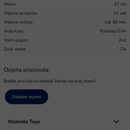
Visina
:
67 cm
Vrijeme punjenja
:
10 sati
Vrijeme vožnje
:
čak 90 min
Vrsta kola
:
Pjenasta EVA
Vučni pogon
:
2x2
Zvuk starta
:
Da
Ocjena proizvoda
Budite prvi koji će objaviti članak na ovoj stavci!
Dodajte ocjenu
P
o
Mamido Toys
d