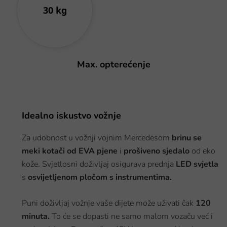
30 kg
Max. opterećenje
Idealno iskustvo vožnje
Za udobnost u vožnji vojnim Mercedesom
brinu se
meki kotači od EVA pjene
i
prošiveno sjedalo
od eko
kože. Svjetlosni doživljaj osigurava prednja
LED svjetla
s
osvijetljenom pločom s instrumentima.
Puni doživljaj vožnje vaše dijete može uživati čak
120
minuta.
To će se dopasti ne samo malom vozaču već i