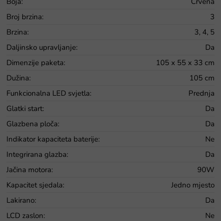
Boja
:
Crvena
Broj brzina
:
3
Brzina
:
3, 4, 5
Daljinsko upravljanje
:
Da
Dimenzije paketa
:
105 x 55 x 33 cm
Dužina
:
105 cm
Funkcionalna LED svjetla
:
Prednja
Glatki start
:
Da
Glazbena ploča
:
Da
Indikator kapaciteta baterije
:
Ne
Integrirana glazba
:
Da
Jačina motora
:
90W
Kapacitet sjedala
:
Jedno mjesto
Lakirano
:
Da
LCD zaslon
:
Ne