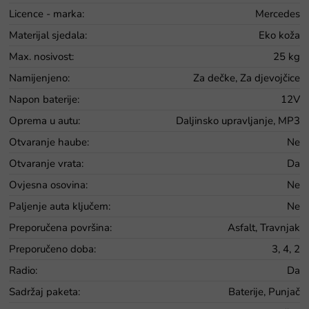
Licence - marka
:
Mercedes
Materijal sjedala
:
Eko koža
Max. nosivost
:
25 kg
Namijenjeno
:
Za dečke, Za djevojčice
Napon baterije
:
12V
Oprema u autu
:
Daljinsko upravljanje, MP3
Otvaranje haube
:
Ne
Otvaranje vrata
:
Da
Ovjesna osovina
:
Ne
Paljenje auta ključem
:
Ne
Preporučena površina
:
Asfalt, Travnjak
Preporučeno doba
:
3, 4, 2
Radio
:
Da
Sadržaj paketa
:
Baterije, Punjač