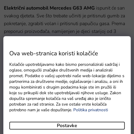
Električni automobil
Mercedes G63 AMG
ispunit će san
svakog djeteta. Sve što trebate učiniti je pritisnuti gumb za
pokretanje, zgrabiti volan i pritisnuti papučicu gasa. Prema
preporuci proizvođača, namijenjen je djeci starijoj od 3
godine, no zahvaljujući daljinskom upravljaču 2.4G, koji je
dio seta, mogu ga koristiti i mlađa djeca.
Ova web-stranica koristi kolačiće
Tehnički podaci električnog automobila Mercedes:
Kolačiće upotrebljavamo kako bismo personalizirali sadržaj i
oglase, omogućili značajke društvenih medija i analizirali
promet. Podatke o vašoj upotrebi naše web-lokacije dijelimo s
Motor: 2x35W
partnerima za društvene medije, oglašavanje i analizu, a oni ih
mogu kombinirati s drugim podacima koje ste im pružili ili
Baterija: 12V 4,5Ah
koje su prikupili dok ste upotrebljavali njihove usluge. Zakon
Mjenjač: Automatski
dopušta spremanje kolačića na vaš uređaj ako je izričito
potreban za rad stranice. Za sve ostale vrste kolačića
Dimenzije vozila:
105 cm x 55 cm x 33 cm
potrebno nam je vaše dopuštenje.
Politika privatnosti
Brzina: 3-5 km/h
Postavke
Težina: 16 kg