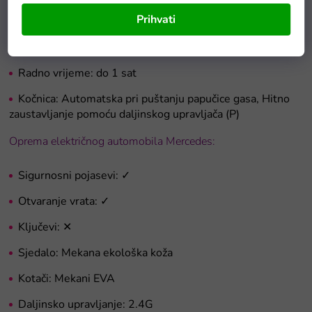
Prihvati
Maks. opterećenje: 25 kg
Vrijeme punjenja: 8 sati
Radno vrijeme: do 1 sat
Kočnica: Automatska pri puštanju papučice gasa, Hitno
zaustavljanje pomoću daljinskog upravljača (P)
Oprema električnog automobila Mercedes:
Sigurnosni pojasevi: ✓
Otvaranje vrata: ✓
Ključevi: ✕
Sjedalo: Mekana ekološka koža
Kotači: Mekani EVA
Daljinsko upravljanje: 2.4G