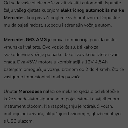
Od sada vaše dijete može voziti vlastiti automobil. Ispunite
želju vašeg djeteta kupnjom
električnog automobila marke
Mercedes
, koji privlači poglede svih prolaznika. Dopustite
mu da osjeti radost, slobodu i adrenalin vožnje autom.
Mercedes G63 AMG
je prava kombinacija pouzdanosti i
vrhunske kvalitete. Ovo vozilo će služiti kako za
svakodnevne vožnje po parku, tako i za vikend izlete izvan
grada. Dva 45W motora u kombinaciji s 12V 4,5Ah
baterijom omogućuju vožnju brzinom od 2 do 4 km/h, što će
zasigurno impresionirati malog vozača.
Unutar
Mercedesa
nalazi se mekano sjedalo od ekološke
kože s podesivim sigurnosnim pojasevima i osvijetljenom
instrument pločom. Na raspolaganju je rotirajući volan,
imitacije pokazivača, uključujući brzinomjer, glazbeni player
s USB ulazom.