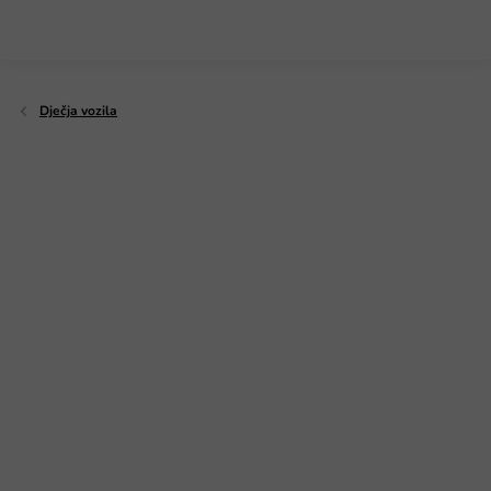
Preskoči
na
sadržaj
Dječja vozila