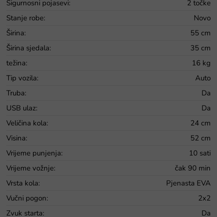
Sigurnosni pojasevi
:
2 točke
Stanje robe
:
Novo
Širina
:
55 cm
Širina sjedala
:
35 cm
težina
:
16 kg
Tip vozila
:
Auto
Truba
:
Da
USB ulaz
:
Da
Veličina kola
:
24 cm
Visina
:
52 cm
Vrijeme punjenja
:
10 sati
Vrijeme vožnje
:
čak 90 min
Vrsta kola
:
Pjenasta EVA
Vučni pogon
:
2x2
Zvuk starta
:
Da