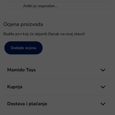
Artikl je rasprodan…
Ocjena proizvoda
Budite prvi koji će objaviti članak na ovoj stavci!
Dodajte ocjenu
P
o
Mamido Toys
d
n
o
Kupnja
ž
j
e
Dostava i plaćanje