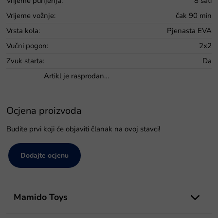
Vrijeme punjenja
:
8 sati
Vrijeme vožnje
:
čak 90 min
Vrsta kola
:
Pjenasta EVA
Vučni pogon
:
2x2
Zvuk starta
:
Da
Artikl je rasprodan…
Ocjena proizvoda
Budite prvi koji će objaviti članak na ovoj stavci!
Dodajte ocjenu
P
o
Mamido Toys
d