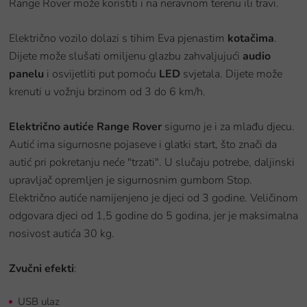
Range Rover može koristiti i na neravnom terenu ili travi.
Električno vozilo dolazi s tihim Eva pjenastim
kotačima
.
Dijete može slušati omiljenu glazbu zahvaljujući
audio
panelu
i osvijetliti put pomoću
LED
svjetala. Dijete može
krenuti u vožnju brzinom od 3 do 6 km/h.
Električno autiće Range Rover
sigurno je i za mlađu djecu.
Autić ima sigurnosne pojaseve i glatki start, što znači da
autić pri pokretanju neće "trzati". U slučaju potrebe, daljinski
upravljač opremljen je sigurnosnim gumbom Stop.
Električno autiće namijenjeno je djeci od 3 godine. Veličinom
odgovara djeci od 1,5 godine do 5 godina, jer je maksimalna
nosivost autića 30 kg.
Zvučni efekti
:
USB ulaz