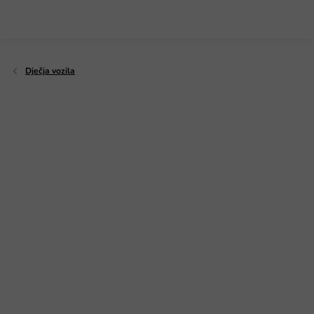
Preskoči
na
sadržaj
Dječja vozila