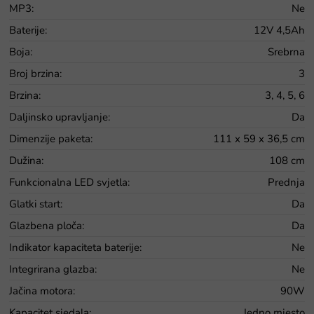
MP3
:
Ne
Baterije
:
12V 4,5Ah
Boja
:
Srebrna
Broj brzina
:
3
Brzina
:
3, 4, 5, 6
Daljinsko upravljanje
:
Da
Dimenzije paketa
:
111 x 59 x 36,5 cm
Dužina
:
108 cm
Funkcionalna LED svjetla
:
Prednja
Glatki start
:
Da
Glazbena ploča
:
Da
Indikator kapaciteta baterije
:
Ne
Integrirana glazba
:
Ne
Jačina motora
:
90W
Kapacitet sjedala
:
Jedno mjesto