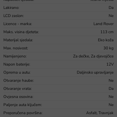
Lakirano
:
Da
LCD zaslon
:
Ne
Licence - marka
:
Land Rover
Maks. visina djeteta
:
113 cm
Materijal sjedala
:
Eko koža
Max. nosivost
:
30 kg
Namijenjeno
:
Za dečke, Za djevojčice
Napon baterije
:
12V
Oprema u autu
:
Daljinsko upravljanje
Otvaranje haube
:
Ne
Otvaranje vrata
:
Da
Ovjesna osovina
:
Ne
Paljenje auta ključem
:
Ne
Preporučena površina
:
Asfalt, Travnjak