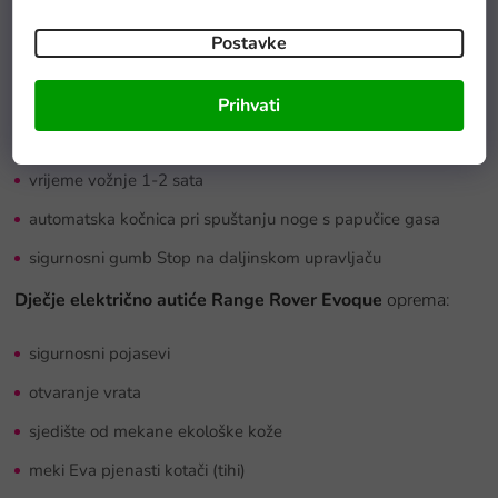
brzina 3 do 6 km/h
Postavke
težina vozila 17 kg
maksimalna nosivost auta 30 kg
Prihvati
vrijeme punjenja 8 sati
vrijeme vožnje 1-2 sata
automatska kočnica pri spuštanju noge s papučice gasa
sigurnosni gumb Stop na daljinskom upravljaču
Dječje električno autiće Range Rover Evoque
oprema:
sigurnosni pojasevi
otvaranje vrata
sjedište od mekane ekološke kože
meki Eva pjenasti kotači (tihi)