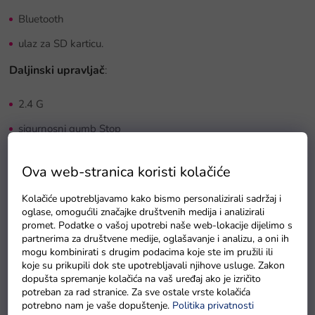
Bluetooth
ulaz za SD karticu.
Daljinski upravljač
:
2.4 G
sigurnosni gumb Stop
vožnja naprijed, natrag, lijevo, desno
Ova web-stranica koristi kolačiće
Električno autiće Range Rover Evoque
srebrne tehničke
specifikacije:
Kolačiće upotrebljavamo kako bismo personalizirali sadržaj i
oglase, omogućili značajke društvenih medija i analizirali
promet. Podatke o vašoj upotrebi naše web-lokacije dijelimo s
snaga 2x45W
partnerima za društvene medije, oglašavanje i analizu, a oni ih
mogu kombinirati s drugim podacima koje ste im pružili ili
baterija 12V 4,5Ah
koje su prikupili dok ste upotrebljavali njihove usluge. Zakon
dopušta spremanje kolačića na vaš uređaj ako je izričito
automatski mjenjač, 3 brzine
potreban za rad stranice. Za sve ostale vrste kolačića
potrebno nam je vaše dopuštenje.
Politika privatnosti
dimenzije 108 x 66 x 53 cm