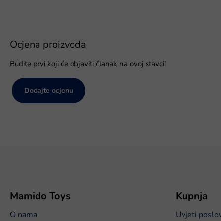
Ocjena proizvoda
Budite prvi koji će objaviti članak na ovoj stavci!
Dodajte ocjenu
P
o
d
n
o
Mamido Toys
Kupnja
ž
O nama
Uvjeti poslo
j