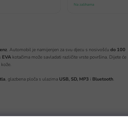
Na zalihama
enz
. Automobil
je namijenjen za svu djecu s nosivošću
do 100
s
EVA
kotačima može savladati različite vrste površina. Dijete će
 kože.
tla
, glazbena ploča s ulazima
USB, SD,
MP3
i
Bluetooth
.