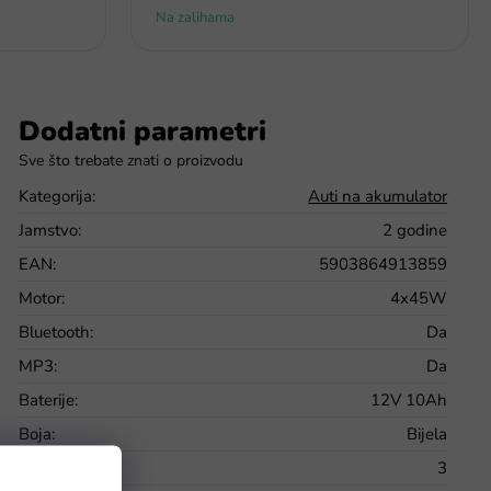
Na zalihama
Dodatni parametri
Kategorija
:
Auti na akumulator
Jamstvo
:
2 godine
EAN
:
5903864913859
Motor
:
4x45W
Bluetooth
:
Da
MP3
:
Da
Baterije
:
12V 10Ah
Boja
:
Bijela
Broj brzina
:
3