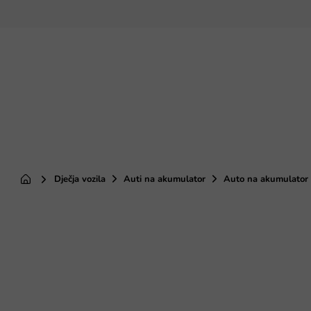
Preskoči
na
sadržaj
Dječja vozila
Auti na akumulator
Auto na akumulator 
Početna