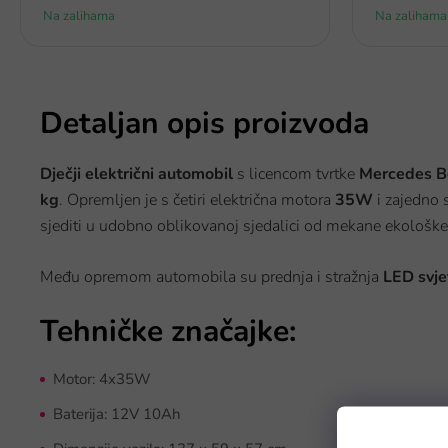
Na zalihama
Na zalihama
Detaljan opis proizvoda
Dječji
električni automobil
s licencom tvrtke
Mercedes B
kg
. Opremljen je s četiri električna motora
35W
i zajedno 
sjediti u udobno oblikovanoj sjedalici od mekane ekološke
Među opremom automobila su prednja i stražnja
LED svje
Tehničke značajke:
Motor: 4x35W
Baterija: 12V 10Ah