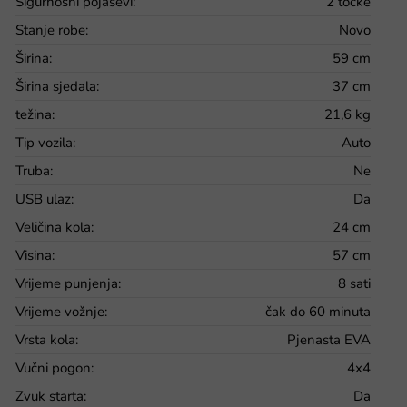
Sigurnosni pojasevi
:
2 točke
Stanje robe
:
Novo
Širina
:
59 cm
Širina sjedala
:
37 cm
težina
:
21,6 kg
Tip vozila
:
Auto
Truba
:
Ne
USB ulaz
:
Da
Veličina kola
:
24 cm
Visina
:
57 cm
Vrijeme punjenja
:
8 sati
Vrijeme vožnje
:
čak do 60 minuta
Vrsta kola
:
Pjenasta EVA
Vučni pogon
:
4x4
Zvuk starta
:
Da