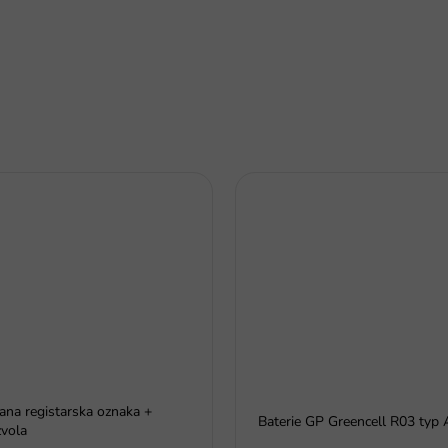
rana registarska oznaka +
Baterie GP Greencell R03 typ
vola