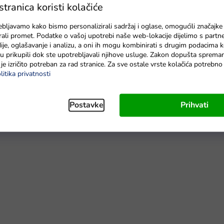
ranica koristi kolačiće
ebljavamo kako bismo personalizirali sadržaj i oglase, omogućili značajke
zirali promet. Podatke o vašoj upotrebi naše web-lokacije dijelimo s partn
je, oglašavanje i analizu, a oni ih mogu kombinirati s drugim podacima k
e su prikupili dok ste upotrebljavali njihove usluge. Zakon dopušta sprema
je izričito potreban za rad stranice. Za sve ostale vrste kolačića potrebn
litika privatnosti
Postavke
Prihvati