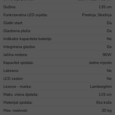
Dužina
:
135 cm
Funkcionalna LED svjetla
:
Prednja, Stražnja
Glatki start
:
Da
Glazbena ploča
:
Da
Indikator kapaciteta baterije
:
Ne
Integrirana glazba
:
Da
Jačina motora
:
90W
Kapacitet sjedala
:
Jedno mjesto
Lakirano
:
Ne
LCD zaslon
:
Ne
Licence - marka
:
Lamborghini
Maks. visina djeteta
:
115 cm
Materijal sjedala
:
Eko koža
Max. nosivost
:
30 kg