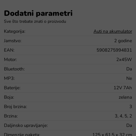
Dodatni parametri
Kategorija
:
Auti na akumulator
Jamstvo
:
2 godine
EAN
:
5908275994831
Motor
:
2x45W
Bluetooth
:
Da
MP3
:
Ne
Baterije
:
12V 7Ah
Boja
:
zelena
Broj brzina
:
3
Brzina
:
3, 4, 5, 2
Daljinsko upravljanje
:
Da
Dimenzije paketa
:
125 x 61,5 x 32 cm