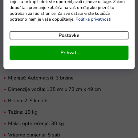
daljinski upravljač s funkcijom hitnog
koje su prikupili dok ste upotrebljavali njihove usluge. Zakon
dopušta spremanje kolačića na vaš uređaj ako je izričito
zaustavljanja.
Električni auto
je namijenjen djeci starijoj od
potreban za rad stranice. Za sve ostale vrste kolačića
3 godine, ali uz pomoć roditelja mogu ga koristiti i mlađi
potrebno nam je vaše dopuštenje.
Politika privatnosti
vozači.
Postavke
Tehničke značajke električnog auta:
Prihvati
Motor: 2x45W
Baterija: 12V7Ah
Mjenjač: Automatski, 3 brzine
Dimenzije vozila:
135 cm x 73 cm x 49 cm
Brzina: 2-5 km / h
Težina:
19 kg
Maks. opterećenje: 30 kg
Vrijeme punjenja: 8 sati