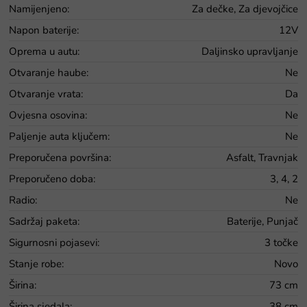
Namijenjeno
:
Za dečke, Za djevojčice
Napon baterije
:
12V
Oprema u autu
:
Daljinsko upravljanje
Otvaranje haube
:
Ne
Otvaranje vrata
:
Da
Ovjesna osovina
:
Ne
Paljenje auta ključem
:
Ne
Preporučena površina
:
Asfalt, Travnjak
Preporučeno doba
:
3, 4, 2
Radio
:
Ne
Sadržaj paketa
:
Baterije, Punjač
Sigurnosni pojasevi
:
3 točke
Stanje robe
:
Novo
Širina
:
73 cm
Širina sjedala
:
38 cm