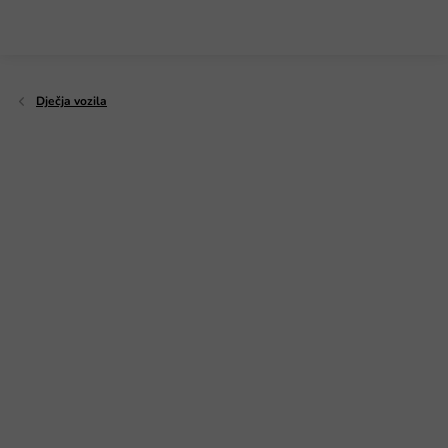
Preskoči
na
sadržaj
Dječja vozila