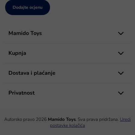
Dodajte ocjenu
P
o
Mamido Toys
d
n
o
Kupnja
ž
j
e
Dostava i plaćanje
Privatnost
Autorsko pravo 2026
Mamido Toys
. Sva prava pridržana.
Uredi
postavke kolačića