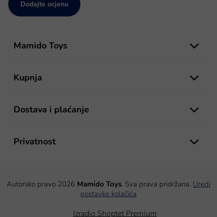
Dodajte ocjenu
P
o
Mamido Toys
d
n
o
Kupnja
ž
j
e
Dostava i plaćanje
Privatnost
Autorsko pravo 2026
Mamido Toys
. Sva prava pridržana.
Uredi
postavke kolačića
Izradio Shoptet Premium