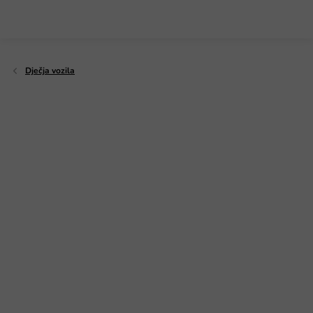
Preskoči
na
sadržaj
Dječja vozila