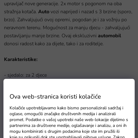
upravljač nove generacije. 2x motor s pogonom na oba
stražnja kotača.
Auto
vozi naprijed i nazad s 3 brzine (sporo,
brzo). Zahvaljujući ovoj opremi, pogodan je i za vožnju po
neravnom terenu. Mogućnost za manju djecu - zahvaljujući
postavljanju manje brzine. Ovaj ekskluzivni
automobil
donosi radost kako za dijete, tako i za roditelje.
Karakteristike:
- sjedalo: za 2 djece
- lakirana karoserija
- crno kožno sjedalo
Ova web-stranica koristi kolačiće
- 2,4 GHz daljinski upravljač s uparivanjem na određeni
automobil
Kolačiće upotrebljavamo kako bismo personalizirali sadržaj i
oglase, omogućili značajke društvenih medija i analizirali
- unaprijeđena upravljačka jedinica
promet. Podatke o vašoj upotrebi naše web-lokacije dijelimo s
- jedinstvena otvarajuća vrata na amortizerima
partnerima za društvene medije, oglašavanje i analizu, a oni ih
- glatko kretanje
mogu kombinirati s drugim podacima koje ste im pružili ili
koje su prikupili dok ste upotrebljavali njihove usluge. Zakon