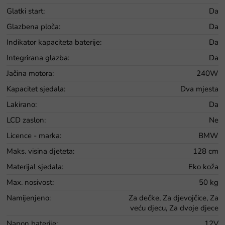
Glatki start
:
Da
Glazbena ploča
:
Da
Indikator kapaciteta baterije
:
Da
Integrirana glazba
:
Da
Jačina motora
:
240W
Kapacitet sjedala
:
Dva mjesta
Lakirano
:
Da
LCD zaslon
:
Ne
Licence - marka
:
BMW
Maks. visina djeteta
:
128 cm
Materijal sjedala
:
Eko koža
Max. nosivost
:
50 kg
Namijenjeno
:
Za dečke, Za djevojčice, Za
veću djecu, Za dvoje djece
Napon baterije
:
12V