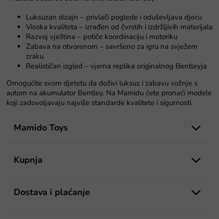
e
l
Luksuzan dizajn – privlači poglede i oduševljava djecu
i
Visoka kvaliteta – izrađen od čvrstih i izdržljivih materijala
s
Razvoj vještina – potiče koordinaciju i motoriku
t
Zabava na otvorenom – savršeno za igru na svježem
a
zraku
n
Realističan izgled – vjerna replika originalnog Bentleyja
j
a
Omogućite svom djetetu da doživi luksuz i zabavu vožnje s
autom na akumulator Bentley. Na Mamidu ćete pronaći modele
koji zadovoljavaju najviše standarde kvalitete i sigurnosti.
P
o
Mamido Toys
d
n
o
Kupnja
ž
j
e
Dostava i plaćanje