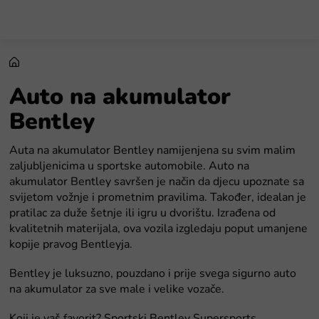
Preskoči
na
sadržaj
Auto na akumulator
Bentley
Auta na akumulator Bentley namijenjena su svim malim
zaljubljenicima u sportske automobile. Auto na
akumulator Bentley savršen je način da djecu upoznate sa
svijetom vožnje i prometnim pravilima. Također, idealan je
pratilac za duže šetnje ili igru u dvorištu. Izrađena od
kvalitetnih materijala, ova vozila izgledaju poput umanjene
kopije pravog Bentleyja.
Bentley je luksuzno, pouzdano i prije svega sigurno auto
na akumulator za sve male i velike vozače.
Koji je vaš favorit? Sportski Bentley Supersports,