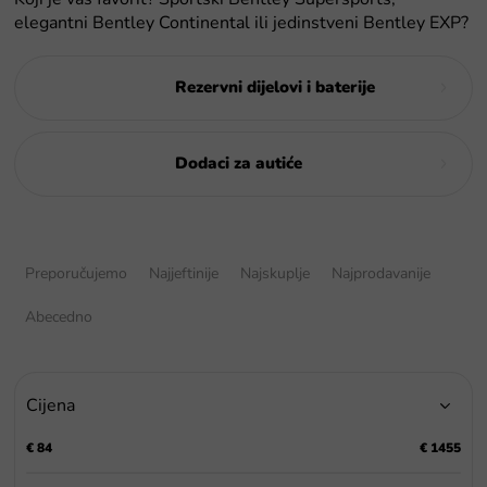
elegantni Bentley Continental ili jedinstveni Bentley EXP?
Rezervni dijelovi i baterije
Dodaci za autiće
S
o
Preporučujemo
Najjeftinije
Najskuplje
Najprodavanije
r
t
Abecedno
i
r
a
Cijena
n
j
€
84
€
1455
e
p