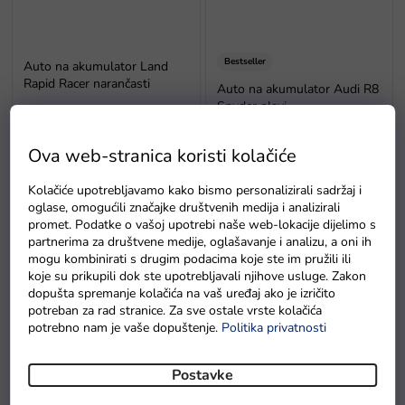
Bestseller
Auto na akumulator Land
Rapid Racer narančasti
Auto na akumulator Audi R8
Spyder plavi
Na zalihama
Na zalihama
Prosječna
Ova web-stranica koristi kolačiće
ocjena
proizvoda
Kolačiće upotrebljavamo kako bismo personalizirali sadržaj i
je
oglase, omogućili značajke društvenih medija i analizirali
5,0
promet. Podatke o vašoj upotrebi naše web-lokacije dijelimo s
od
partnerima za društvene medije, oglašavanje i analizu, a oni ih
5
mogu kombinirati s drugim podacima koje ste im pružili ili
zvjezdica.
koje su prikupili dok ste upotrebljavali njihove usluge. Zakon
dopušta spremanje kolačića na vaš uređaj ako je izričito
potreban za rad stranice. Za sve ostale vrste kolačića
Bestseller
potrebno nam je vaše dopuštenje.
Politika privatnosti
Auto na akumulator Audi R8
Auto na akumulator Buggy
Spyder rozi
UTV 24V 4x200W zlatno
Postavke
Na zalihama
Na zalihama