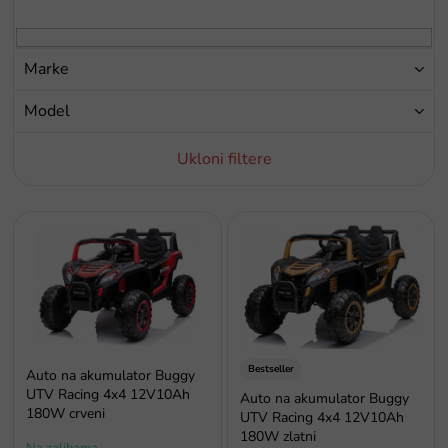
r
o
i
Marke
z
v
Model
o
d
Ukloni filtere
a
P
o
p
i
s
p
r
o
Bestseller
Auto na akumulator Buggy
i
UTV Racing 4x4 12V10Ah
Auto na akumulator Buggy
180W crveni
z
UTV Racing 4x4 12V10Ah
v
180W zlatni