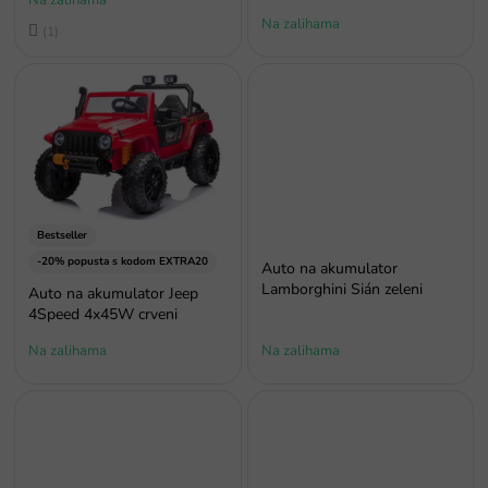
Na zalihama
o
Na zalihama
Prosječna
d
ocjena
a
proizvoda
je
4,0
od
5
zvjezdica.
Bestseller
-20% popusta s kodom EXTRA20
Auto na akumulator
Lamborghini Sián zeleni
Auto na akumulator Jeep
4Speed 4x45W crveni
Na zalihama
Na zalihama