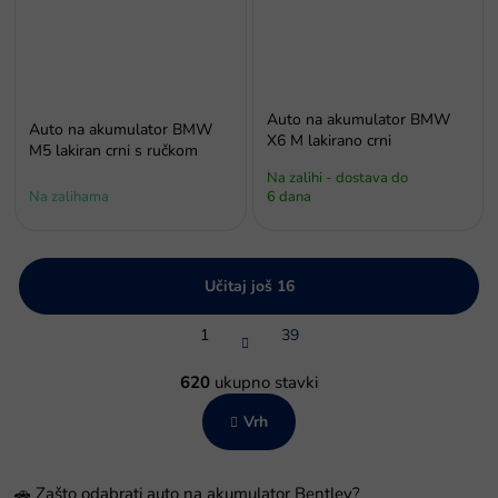
Auto na akumulator BMW
Auto na akumulator BMW
X6 M lakirano crni
M5 lakiran crni s ručkom
Na zalihi - dostava do
Na zalihama
6 dana
Učitaj još 16
P
1
39
a
g
K
i
o
620
ukupno stavki
n
n
a
Vrh
t
c
r
i
o
j
l
a
🚗 Zašto odabrati auto na akumulator Bentley?