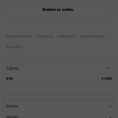
Dodaci za autiće
S
o
Preporučujemo
Najjeftinije
Najskuplje
Najprodavanije
r
t
Abecedno
i
r
a
Cijena
n
j
€
84
€
1455
e
p
r
o
i
Marke
z
v
Model