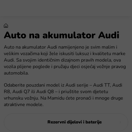
Preskoči
na
sadržaj
Auto na akumulator Audi
Auto na akumulator Audi namijenjeno je svim malim i
velikim vozačima koji žele iskusiti luksuz i kvalitetu marke
Audi. Sa svojim identičnim dizajnom pravih modela, ova
vozila plijene poglede i pružaju djeci osjećaj vožnje pravog
automobila.
Odaberite pouzdani model iz Audi serije – Audi TT, Audi
R8, Audi Q7 ili Audi Q8 – i priuštite svom djetetu
vrhunsku vožnju. Na Mamidu ćete pronaći i mnoge druge
atraktivne modele.
Rezervni dijelovi i baterije