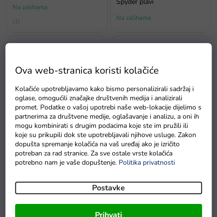
Spyder plavi
Na zalihama
Na zalihama
Prosječna
ocjena
proizvoda
je
5,0
od
Ova web-stranica koristi kolačiće
5
zvjezdica.
Kolačiće upotrebljavamo kako bismo personalizirali sadržaj i
oglase, omogućili značajke društvenih medija i analizirali
promet. Podatke o vašoj upotrebi naše web-lokacije dijelimo s
Bestseller
partnerima za društvene medije, oglašavanje i analizu, a oni ih
Auto na akumulator Audi R8
mogu kombinirati s drugim podacima koje ste im pružili ili
Auto na akumulator Buggy
Spyder rozi
koje su prikupili dok ste upotrebljavali njihove usluge. Zakon
UTV 24V 4x200W zlatno
dopušta spremanje kolačića na vaš uređaj ako je izričito
Na zalihama
Na zalihama
potreban za rad stranice. Za sve ostale vrste kolačića
potrebno nam je vaše dopuštenje.
Politika privatnosti
Prosječna
Prosječna
ocjena
ocjena
proizvoda
proizvoda
Postavke
je
je
5,0
5,0
od
od
Prihvati