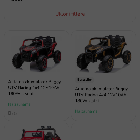
o
d
Ukloni filtere
a
P
o
p
i
s
p
r
o
Bestseller
Auto na akumulator Buggy
i
UTV Racing 4x4 12V10Ah
Auto na akumulator Buggy
180W crveni
z
UTV Racing 4x4 12V10Ah
v
180W zlatni
Na zalihama
o
Na zalihama
Prosječna
d
ocjena
a
proizvoda
je
4,0