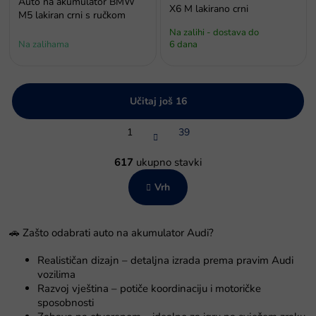
Auto na akumulator BMW
X6 M lakirano crni
M5 lakiran crni s ručkom
Na zalihi - dostava do
Na zalihama
6 dana
Učitaj još 16
P
1
39
a
g
K
i
o
617
ukupno stavki
n
n
a
Vrh
t
c
r
i
o
j
l
a
🚗 Zašto odabrati auto na akumulator Audi?
e
l
Realističan dizajn – detaljna izrada prema pravim Audi
i
vozilima
s
Razvoj vještina – potiče koordinaciju i motoričke
t
sposobnosti
a