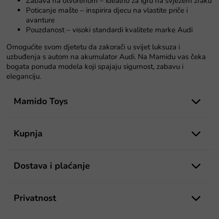
Zabava na otvorenom – idealno za igru na svježem zraku
n
Poticanje mašte – inspirira djecu na vlastite priče i
j
avanture
a
Pouzdanost – visoki standardi kvalitete marke Audi
Omogućite svom djetetu da zakorači u svijet luksuza i
uzbuđenja s autom na akumulator Audi. Na Mamidu vas čeka
bogata ponuda modela koji spajaju sigurnost, zabavu i
eleganciju.
P
o
Mamido Toys
d
n
o
Kupnja
ž
j
e
Dostava i plaćanje
Privatnost