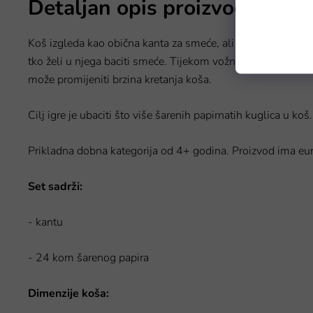
Detaljan opis proizvoda
Koš izgleda kao obična kanta za smeće, ali nije! Napaja se b
tko želi u njega baciti smeće. Tijekom vožnje pokreće poklo
može promijeniti brzina kretanja koša.
Cilj igre je ubaciti što više šarenih papirnatih kuglica u koš
Prikladna dobna kategorija od 4+ godina. Proizvod ima euro
Set sadrži:
- kantu
- 24 kom šarenog papira
Dimenzije koša: