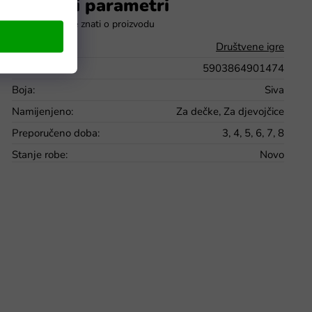
Dodatni parametri
Kategorija
:
Društvene igre
EAN
:
5903864901474
Boja
:
Siva
Namijenjeno
:
Za dečke, Za djevojčice
Preporučeno doba
:
3, 4, 5, 6, 7, 8
Stanje robe
:
Novo