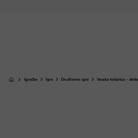
Preskoči
na
sadržaj
Igračke
Igre
Društvene igre
Vesela košarica - obite
Početna