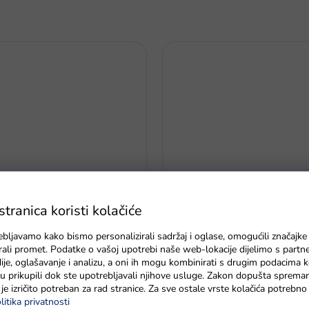
Obiteljska igra Čovječe ne ljuti
ranica koristi kolačiće
a ribica rozi
pingvina
ebljavamo kako bismo personalizirali sadržaj i oglase, omogućili značajke
Na zalihi - dostava do 6 dana
zirali promet. Podatke o vašoj upotrebi naše web-lokacije dijelimo s partn
je, oglašavanje i analizu, a oni ih mogu kombinirati s drugim podacima k
e su prikupili dok ste upotrebljavali njihove usluge. Zakon dopušta sprema
je izričito potreban za rad stranice. Za sve ostale vrste kolačića potrebn
litika privatnosti