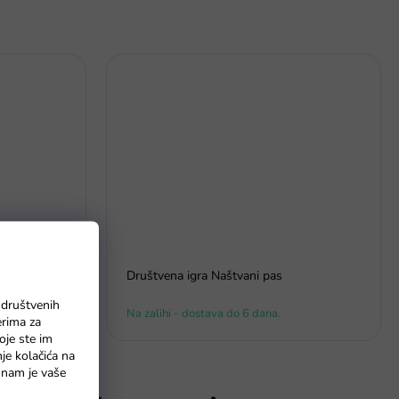
 se - Utrka
Društvena igra Naštvani pas
 društvenih
Na zalihi - dostava do 6 dana.
erima za
oje ste im
nje kolačića na
o nam je vaše