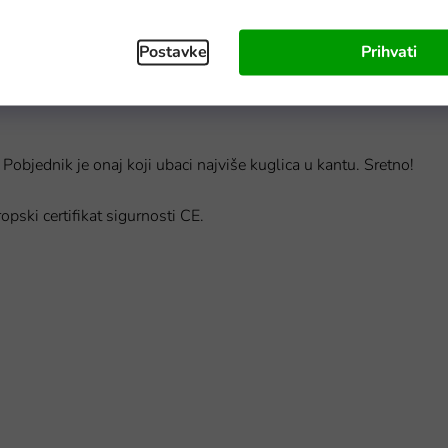
Postavke
Prihvati
aterijama, kreće se i ima čak oči i usta. Vozi se i bježi od svakog
pac gore-dolje. Alternativno, poklopac se može zaključati ili se
. Pobjednik je onaj koji ubaci najviše kuglica u kantu. Sretno!
pski certifikat sigurnosti CE.