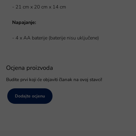
- 21 cm x 20 cm x 14 cm
Napajanje:
- 4 x AA baterije (baterije nisu uključene)
Ocjena proizvoda
Budite prvi koji će objaviti članak na ovoj stavci!
Dodajte ocjenu
P