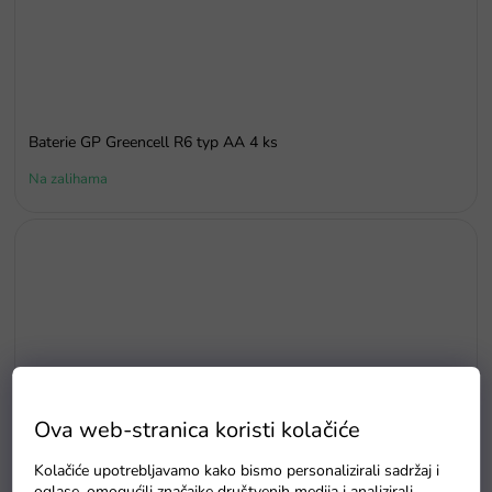
Baterie GP Greencell R6 typ AA 4 ks
Na zalihama
Ova web-stranica koristi kolačiće
Kolačiće upotrebljavamo kako bismo personalizirali sadržaj i
oglase, omogućili značajke društvenih medija i analizirali