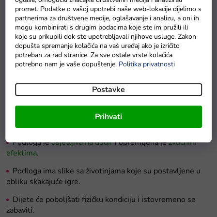
promet. Podatke o vašoj upotrebi naše web-lokacije dijelimo s
partnerima za društvene medije, oglašavanje i analizu, a oni ih
mogu kombinirati s drugim podacima koje ste im pružili ili
koje su prikupili dok ste upotrebljavali njihove usluge. Zakon
Igra lovljenja ribica rozi
dopušta spremanje kolačića na vaš uređaj ako je izričito
Na zalihama
potreban za rad stranice. Za sve ostale vrste kolačića
potrebno nam je vaše dopuštenje.
Politika privatnosti
Postavke
Detaljan opis proizvoda
Multifunkcionalna podloga
, koja privlači djecu svojim
Prihvati
izgledom i funkcijama.
Podloga je
osjetljiva na dodir
i opremljena je
zvučnim
efektima
.
Podloga ima slike sa životinjama koje su postavljene u
obliku skakajuće igre.
Dijete će poboljšati fizičku kondiciju i istovremeno se
zabaviti.