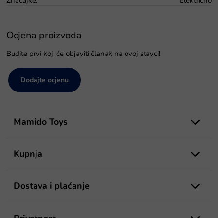
Značajke
:
Električno
Ocjena proizvoda
Budite prvi koji će objaviti članak na ovoj stavci!
Dodajte ocjenu
P
o
Mamido Toys
d
n
o
Kupnja
ž
j
e
Dostava i plaćanje