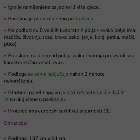
Igra je namijenjena za jedno ili više djece.
Površina je
periva
i ujedno
protuklizna
.
Na podlozi su 8 velikih kvadratnih polja - svako polje ima
različitu životinju (pas, krava, zeko, janje, konj, patka, mačić,
ptice)
Pritiskom na jedno od polja, svaka životinja proizvodi svoj
karakterističan veseli zvuk.
Podloga
se sama isključuje
nakon 2 minute
nekorištenja.
Glazbeni panel napajan je s tri AA baterije 3 x 1,5 V
(nisu uključene u pakiranje).
Proizvod ima europski certifikat sigurnosti CE.
Dimenzije:
Podloga:
137 cm x 64 cm