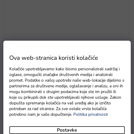
Ova web-stranica koristi kolačiće
Baterie GP Greencell R6 typ AA 4 ks
Kolačiće upotrebljavamo kako bismo personalizirali sadržaj i
Na zalihama
oglase, omogućili značajke društvenih medija i analizirali
promet. Podatke o vašoj upotrebi naše web-lokacije dijelimo s
partnerima za društvene medije, oglašavanje i analizu, a oni ih
mogu kombinirati s drugim podacima koje ste im pružili ili
Detaljan opis proizvoda
koje su prikupili dok ste upotrebljavali njihove usluge. Zakon
dopušta spremanje kolačića na vaš uređaj ako je izričito
potreban za rad stranice. Za sve ostale vrste kolačića
Veliki set alata za male majstore
sadrži sve osnovne alate
potrebno nam je vaše dopuštenje.
Politika privatnosti
za male graditelje i majstore početnike. Sada će dijete moći
biti tatin ili djedov pomoćnik i popravljati slomljene igračke.
Postavke