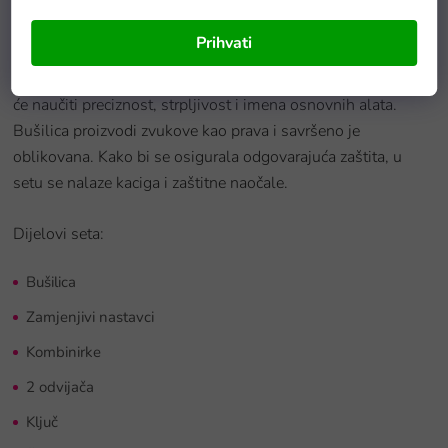
Neće se bojati nijednog izazova. Svi elementi su početak
stvaranja vlastite radionice u budućnosti.
Prihvati
Igra s ovim setom zasigurno donosi mnoge prednosti, dijete
će naučiti preciznost, strpljivost i imena osnovnih alata.
Bušilica proizvodi zvukove kao prava i savršeno je
oblikovana. Kako bi se osigurala odgovarajuća zaštita, u
setu se nalaze kaciga i zaštitne naočale.
Dijelovi seta:
Bušilica
Zamjenjivi nastavci
Kombinirke
2 odvijača
Ključ