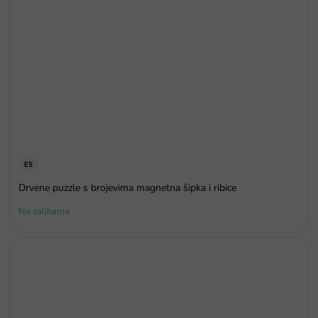
E5
Drvene puzzle s brojevima magnetna šipka i ribice
Na zalihama