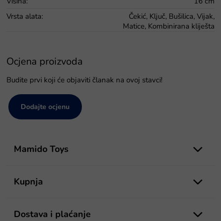
Visina
:
16 cm
Vrsta alata
:
Čekić, Ključ, Bušilica, Vijak,
Matice, Kombinirana kliješta
Ocjena proizvoda
Budite prvi koji će objaviti članak na ovoj stavci!
Dodajte ocjenu
P
o
Mamido Toys
d
n
o
Kupnja
ž
j
e
Dostava i plaćanje