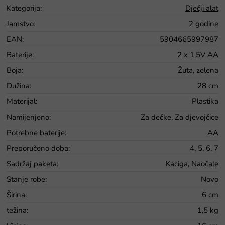
Kategorija
:
Dječji alat
Jamstvo
:
2 godine
EAN
:
5904665997987
Baterije
:
2 x 1,5V AA
Boja
:
Žuta, zelena
Dužina
:
28 cm
Materijal
:
Plastika
Namijenjeno
:
Za dečke, Za djevojčice
Potrebne baterije
:
AA
Preporučeno doba
:
4, 5, 6, 7
Sadržaj paketa
:
Kaciga, Naočale
Stanje robe
:
Novo
Širina
:
6 cm
težina
:
1,5 kg