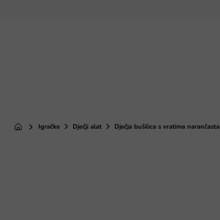
Preskoči
na
sadržaj
Igračke
Dječji alat
Dječja bušilica s vratima narančasta
Početna