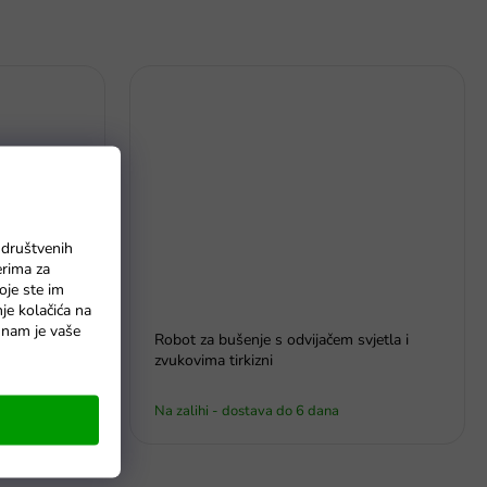
 društvenih
erima za
oje ste im
nje kolačića na
o nam je vaše
ančasti
Robot za bušenje s odvijačem svjetla i
zvukovima tirkizni
Na zalihi - dostava do 6 dana