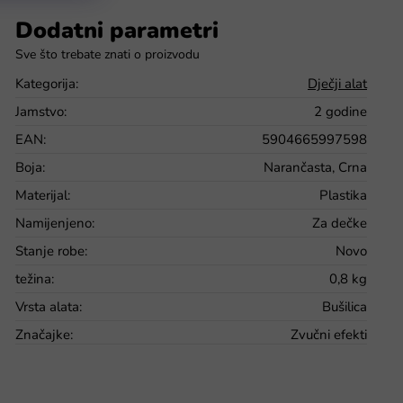
Dodatni parametri
Kategorija
:
Dječji alat
Jamstvo
:
2 godine
EAN
:
5904665997598
Boja
:
Narančasta, Crna
Materijal
:
Plastika
Namijenjeno
:
Za dečke
Stanje robe
:
Novo
težina
:
0,8 kg
Vrsta alata
:
Bušilica
Značajke
:
Zvučni efekti