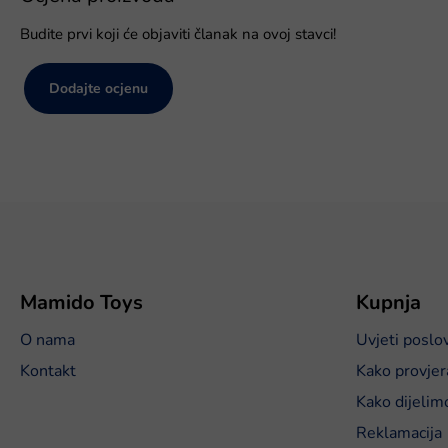
Budite prvi koji će objaviti članak na ovoj stavci!
Dodajte ocjenu
P
o
d
n
o
Mamido Toys
Kupnja
ž
O nama
Uvjeti poslo
j
e
Kontakt
Kako provjer
Kako dijelim
Reklamacija