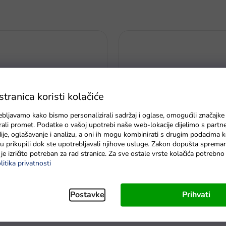
ranica koristi kolačiće
ebljavamo kako bismo personalizirali sadržaj i oglase, omogućili značajke
zirali promet. Podatke o vašoj upotrebi naše web-lokacije dijelimo s partn
je, oglašavanje i analizu, a oni ih mogu kombinirati s drugim podacima k
e su prikupili dok ste upotrebljavali njihove usluge. Zakon dopušta sprema
a s kodom EXTRA30
je izričito potreban za rad stranice. Za sve ostale vrste kolačića potrebn
Kamion za rastavljanje DIY nar
litika privatnosti
ušilica s nastavcima, crvena –
crtani
Na zalihi - dostava do 6 dana
Postavke
Prihvati