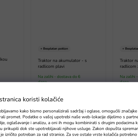
+ Besplatan poklon
+ Besplata
ečkou
Traktor na akumulator - s
Traktor n
radlicom plavi
radlicom 
Na zalihi - dostava do 6
Na zalihi 
dana
dana
ranica koristi kolačiće
ebljavamo kako bismo personalizirali sadržaj i oglase, omogućili značajke
zirali promet. Podatke o vašoj upotrebi naše web-lokacije dijelimo s partn
je, oglašavanje i analizu, a oni ih mogu kombinirati s drugim podacima k
e su prikupili dok ste upotrebljavali njihove usluge. Zakon dopušta sprema
je izričito potreban za rad stranice. Za sve ostale vrste kolačića potrebn