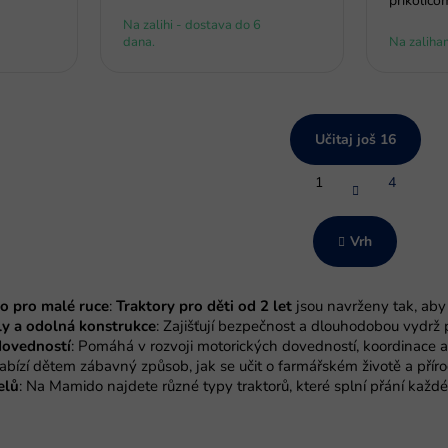
prikolico
Na zalihi - dostava do 6
dana.
Na zaliha
Učitaj još 16
P
1
4
a
K
g
o
i
n
n
Vrh
t
a
r
c
i
o
o pro malé ruce
:
Traktory pro děti od 2 let
jsou navrženy tak, aby
j
l
a
ly a odolná konstrukce
: Zajišťují bezpečnost a dlouhodobou vydrž 
e
dovedností
: Pomáhá v rozvoji motorických dovedností, koordinace a 
l
Nabízí dětem zábavný způsob, jak se učit o farmářském životě a příro
i
elů
: Na Mamido najdete různé typy traktorů, které splní přání kaž
s
t
a
n