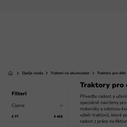
Preskoči
na
sadržaj
Dječja vozila
Traktori na akumulator
Traktory pro děti 
Početna
Traktory pro 
B
o
Přiveďte radost a učen
č
speciálně navrženy pro 
n
Cijena
materiály a odolnou kon
a
výběr traktorů, které p
t
€
77
€
453
radost z práce na fiktiv
r