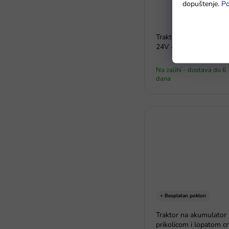
dopuštenje.
Po
Traktor na akumulator
24V 400W zeleni
Na zalihi - dostava do 6
dana
+ Besplatan poklon
Traktor na akumulator
prikolicom i lopatom cr