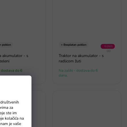
n poklon
+ Besplatan poklon
€269,
90
a akumulator - s
Traktor na akumulator - s
–32 %
zeleni
radlicom žuti
- dostava do 6
Na zalihi - dostava do 6
dana.
 društvenih
erima za
oje ste im
nje kolačića na
o nam je vaše