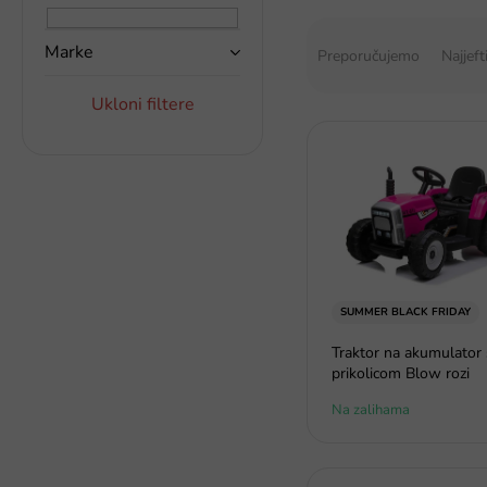
a
S
k
o
Marke
Preporučujemo
Najjeft
a
r
t
Ukloni filtere
i
P
r
o
a
p
n
i
j
s
e
p
p
r
r
o
o
SUMMER BLACK FRIDAY
i
i
z
Traktor na akumulator 
z
v
prikolicom Blow rozi
v
o
o
Na zalihama
d
d
a
a