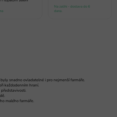
m i lopatom zeleni
Na zalihi - dostava do 6
ma
dana.
 byly snadno ovladatelné i pro nejmenší farmáře.
při každodenním hraní.
představivosti.
dě.
dého malého farmáře.