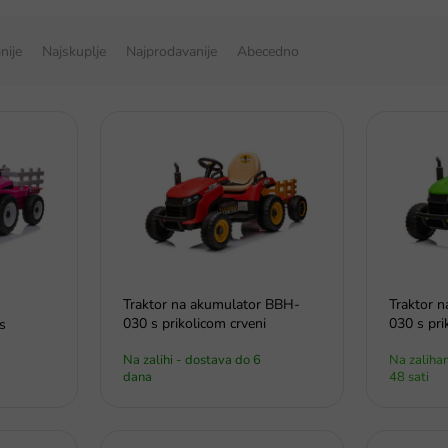
inije
Najskuplje
Najprodavanije
Abecedno
Traktor na akumulator BBH-
Traktor 
030 s prikolicom crveni
030 s pri
s
Na zalihi - dostava do 6
Na zaliha
dana
48 sati