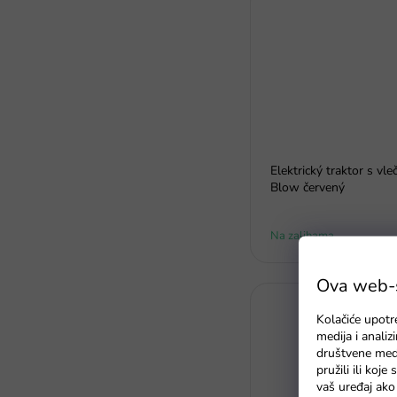
Elektrický traktor s vl
Blow červený
Na zalihama
Ova web-st
Kolačiće upotr
medija i anali
društvene medi
pružili ili koj
vaš uređaj ako 