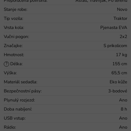
Preporučena površina
:
Asfalt, Travnjak, Po terenu
Stanje robe
:
Novo
Tip vozila
:
Traktor
Vrsta kola
:
Pjenasta EVA
Vučni pogon
:
2x2
Značajke
:
S prikolicom
Hmotnost
:
17 kg
Délka
:
155 cm
?
Výška
:
65,5 cm
Materiál sedadla
:
Eko kůže
Bezpečnostní pásy
:
3-bodové
Plynulý rozjezd
:
Ano
Doba nabíjení
:
8 h
USB vstup
:
Ano
Rádio
:
Ano