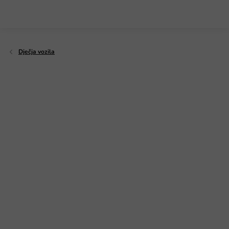
Preskoči
na
sadržaj
Dječja vozila