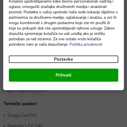
Kolačiće upotrebljavamo kako bismo personalizirali sadržaj i
Na zalihama
oglase, omogućili značajke društvenih medija i analizirali
promet. Podatke o vašoj upotrebi naše web-lokacije dijelimo s
partnerima za društvene medije, oglašavanje i analizu, a oni ih
mogu kombinirati s drugim podacima koje ste im pružili ili
Detaljan opis proizvoda
koje su prikupili dok ste upotrebljavali njihove usluge. Zakon
dopušta spremanje kolačića na vaš uređaj ako je izričito
Dječji električni traktor
dolazi na mekim pjenastim
Eva
potreban za rad stranice. Za sve ostale vrste kolačića
potrebno nam je vaše dopuštenje.
Politika privatnosti
kotačima, koji su tihi i prikladni ne samo za asfaltirane
površine.
Traktor
je za svu djecu s nosivosti
do 30 kg
.
Postavke
Opremljen je udobnim sjedalom od mekane
ekološke kože
Prihvati
i glazbenim panelom s ulazima
USB, MP3 i FM radiom
. Ima
funkciju automatske kočnice, koja se aktivira spuštanjem
noge s papučice gasa.
Tehnički podaci:
Snaga 2x45W
Baterija 12V 7Ah