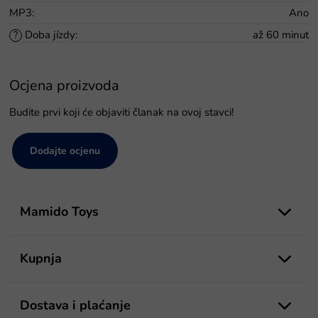
MP3
:
Ano
Doba jízdy
:
až 60 minut
?
Ocjena proizvoda
Budite prvi koji će objaviti članak na ovoj stavci!
Dodajte ocjenu
P
o
Mamido Toys
d
n
o
Kupnja
ž
j
e
Dostava i plaćanje