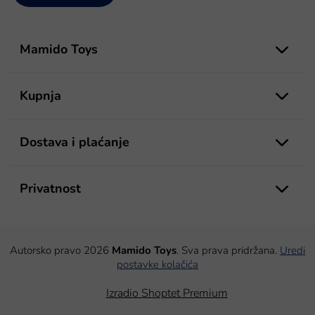
P
o
Mamido Toys
d
n
o
Kupnja
ž
j
e
Dostava i plaćanje
Privatnost
Autorsko pravo 2026
Mamido Toys
. Sva prava pridržana.
Uredi
postavke kolačića
Izradio Shoptet Premium