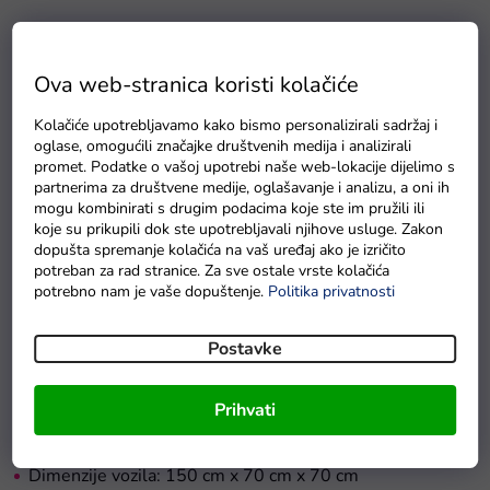
Detaljan opis proizvoda
Ova web-stranica koristi kolačiće
Dječji električni traktor
s prikolicom je za svu djecu do 30
kg. Pjenasti EVA kotači su tihi i prilagođavaju se raznim
Kolačiće upotrebljavamo kako bismo personalizirali sadržaj i
tipovima terena. Dijete se smješta na udobno oblikovano
oglase, omogućili značajke društvenih medija i analizirali
promet. Podatke o vašoj upotrebi naše web-lokacije dijelimo s
sjedalo od meke ekološke kože. Vožnju uljepšavaju zvučni i
partnerima za društvene medije, oglašavanje i analizu, a oni ih
svjetlosni efekti.
Dječji
traktor
je velik, snažan i izrađen od
mogu kombinirati s drugim podacima koje ste im pružili ili
najkvalitetnijeg plastičnog materijala u modernom stilu te će
koje su prikupili dok ste upotrebljavali njihove usluge. Zakon
dopušta spremanje kolačića na vaš uređaj ako je izričito
zadovoljiti želje najmlađih automobilskih entuzijasta.
potreban za rad stranice. Za sve ostale vrste kolačića
potrebno nam je vaše dopuštenje.
Politika privatnosti
Tehnički podaci dječjeg električnog traktora:
Postavke
Motor: 2 x 45W
Baterija: 1x12V7Ah
Prihvati
Prijenos: Naprijed i nazad
Dimenzije vozila: 150 cm x 70 cm x 70 cm