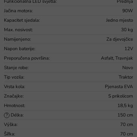
Funkcionalna LED svjetla
:
Prednja
Jačina motora
:
90W
Kapacitet sjedala
:
Jedno mjesto
Max. nosivost
:
30 kg
Namijenjeno
:
Za djevojčice
Napon baterije
:
12V
Preporučena površina
:
Asfalt, Travnjak
Stanje robe
:
Novo
Tip vozila
:
Traktor
Vrsta kola
:
Pjenasta EVA
Značajke
:
S prikolicom
Hmotnost
:
18,5 kg
Délka
:
150 cm
?
Výška
:
70 cm
Šířka
:
70 cm