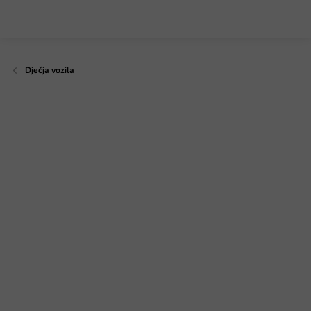
Preskoči
na
sadržaj
Dječja vozila