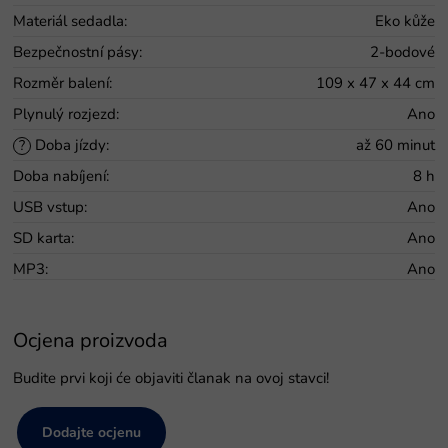
Materiál sedadla
:
Eko kůže
Bezpečnostní pásy
:
2-bodové
Rozměr balení
:
109 x 47 x 44 cm
Plynulý rozjezd
:
Ano
Doba jízdy
:
až 60 minut
?
Doba nabíjení
:
8 h
USB vstup
:
Ano
SD karta
:
Ano
MP3
:
Ano
Ocjena proizvoda
Budite prvi koji će objaviti članak na ovoj stavci!
Dodajte ocjenu