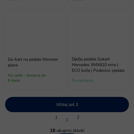
Dječja pedala Gokart
Go-kart na pedale Monster
Mercedes XMX610 crna |
plava
ECO koža | Podesivo sjedalo
Na zalihi - dostava do
6 dana
Na zalihama
Učitaj još 2
P
1
2
a
g
K
i
o
18
ukupno stavki