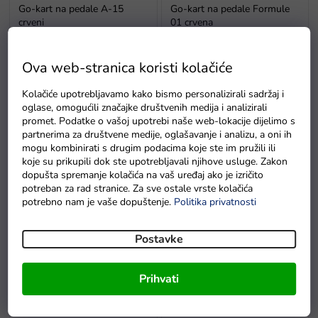
Go-kart na pedale A-15
Go-kart na pedale Formule
crveni
01 crvena
Na zalihi - dostava do
Na zalihi - dostava do
6 dana.
6 dana.
Ova web-stranica koristi kolačiće
Kolačiće upotrebljavamo kako bismo personalizirali sadržaj i
oglase, omogućili značajke društvenih medija i analizirali
promet. Podatke o vašoj upotrebi naše web-lokacije dijelimo s
partnerima za društvene medije, oglašavanje i analizu, a oni ih
mogu kombinirati s drugim podacima koje ste im pružili ili
koje su prikupili dok ste upotrebljavali njihove usluge. Zakon
dopušta spremanje kolačića na vaš uređaj ako je izričito
potreban za rad stranice. Za sve ostale vrste kolačića
Go-kart na pedale Formule
Go-kart na pedale Champion
potrebno nam je vaše dopuštenje.
Politika privatnosti
01 plava
crveni
Postavke
Na zalihama u roku
Na zalihi - dostava do
od 48 sati
6 dana
Prihvati