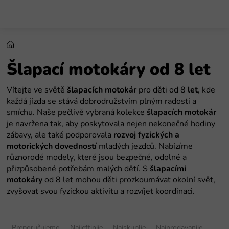
Preskoči
na
sadržaj
Šlapací motokáry od 8 let
Vítejte ve světě
šlapacích motokár
pro děti od 8
let
, kde
každá jízda se stává dobrodružstvím plným radosti a
smíchu. Naše pečlivě vybraná kolekce
šlapacích motokár
je navržena tak, aby poskytovala nejen nekonečné hodiny
zábavy, ale také podporovala
rozvoj fyzických a
motorických dovedností
mladých jezdců. Nabízíme
různorodé modely, které jsou bezpečné, odolné a
přizpůsobené potřebám malých dětí. S
šlapacími
motokáry
od 8 let mohou děti prozkoumávat okolní svět,
zvyšovat svou fyzickou aktivitu a rozvíjet koordinaci.
S
o
Preporučujemo
Najjeftinije
Najskuplje
Najprodavanije