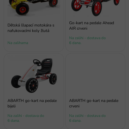
s
p
r
o
Go-kart na pedale Ahead
Dětská šlapací motokára s
i
AIR crveni
nafukovacími koly žlutá
z
Na zalihi - dostava do
v
Na zalihama
6 dana.
o
d
a
ABARTH go-kart na pedale
ABARTH go-kart na pedale
bijeli
crveni
Na zalihi - dostava do
Na zalihi - dostava do
6 dana.
6 dana.