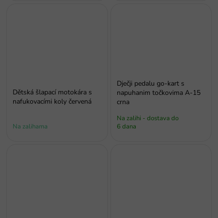
Dječji pedalu go-kart s
Dětská šlapací motokára s
napuhanim točkovima A-15
nafukovacími koly červená
crna
Na zalihi - dostava do
Na zalihama
6 dana