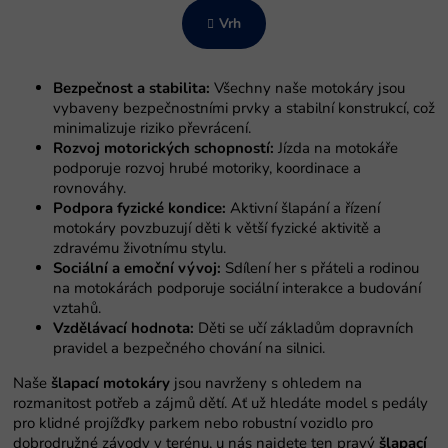
n
n
a
Vrh
t
c
r
i
o
j
l
a
Bezpečnost a stabilita:
Všechny naše motokáry jsou
e
vybaveny bezpečnostními prvky a stabilní konstrukcí, což
l
minimalizuje riziko převrácení.
i
Rozvoj motorických schopností:
Jízda na motokáře
s
podporuje rozvoj hrubé motoriky, koordinace a
t
rovnováhy.
a
Podpora fyzické kondice:
Aktivní šlapání a řízení
n
motokáry povzbuzují děti k větší fyzické aktivitě a
j
zdravému životnímu stylu.
a
Sociální a emoční vývoj:
Sdílení her s přáteli a rodinou
na motokárách podporuje sociální interakce a budování
vztahů.
Vzdělávací hodnota:
Děti se učí základům dopravních
pravidel a bezpečného chování na silnici.
Naše
šlapací motokáry
jsou navrženy s ohledem na
rozmanitost potřeb a zájmů dětí. Ať už hledáte model s pedály
pro klidné projížďky parkem nebo robustní vozidlo pro
dobrodružné závody v terénu, u nás najdete ten pravý
šlapací