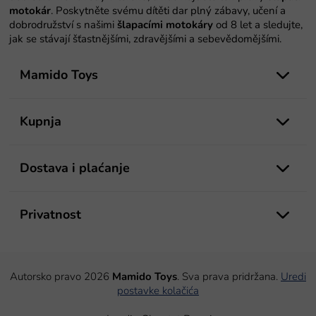
motokár
. Poskytněte svému dítěti dar plný zábavy, učení a
dobrodružství s našimi
šlapacími motokáry
od 8 let a sledujte,
jak se stávají šťastnějšími, zdravějšími a sebevědomějšími.
P
o
Mamido Toys
d
n
o
Kupnja
ž
j
e
Dostava i plaćanje
Privatnost
Autorsko pravo 2026
Mamido Toys
. Sva prava pridržana.
Uredi
postavke kolačića