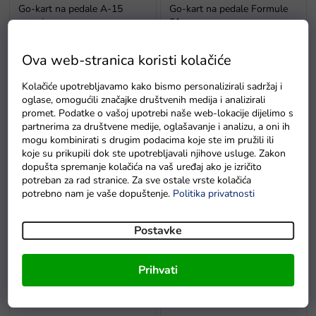
Go-kart na pedale A-15
Go-kart na pedale Formule
crveni
01 crvena
Na zalihi - dostava do
Na zalihi - dostava do
Ova web-stranica koristi kolačiće
6 dana.
6 dana.
Kolačiće upotrebljavamo kako bismo personalizirali sadržaj i
oglase, omogućili značajke društvenih medija i analizirali
promet. Podatke o vašoj upotrebi naše web-lokacije dijelimo s
partnerima za društvene medije, oglašavanje i analizu, a oni ih
mogu kombinirati s drugim podacima koje ste im pružili ili
koje su prikupili dok ste upotrebljavali njihove usluge. Zakon
dopušta spremanje kolačića na vaš uređaj ako je izričito
potreban za rad stranice. Za sve ostale vrste kolačića
potrebno nam je vaše dopuštenje.
Politika privatnosti
Go-kart na pedale Formule
Go-kart na pedale Champion
01 plava
crveni
Postavke
Na zalihama u roku
Na zalihi - dostava do
od 48 sati
6 dana
Prihvati