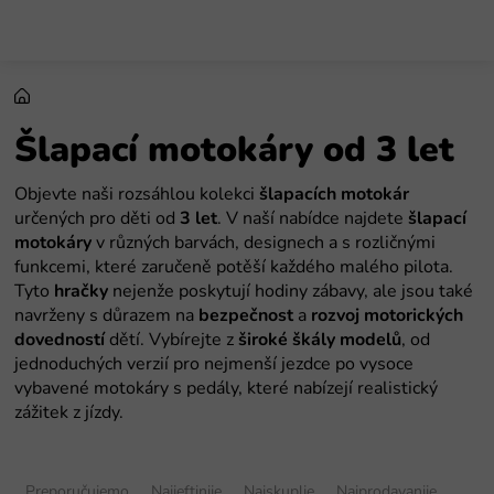
Preskoči
na
sadržaj
Šlapací motokáry od 3 let
Objevte naši rozsáhlou kolekci
šlapacích motokár
určených pro děti od
3 let
. V naší nabídce najdete
šlapací
motokáry
v různých barvách, designech a s rozličnými
funkcemi, které zaručeně potěší každého malého pilota.
Tyto
hračky
nejenže poskytují hodiny zábavy, ale jsou také
navrženy s důrazem na
bezpečnost
a
rozvoj motorických
dovedností
dětí. Vybírejte z
široké škály modelů
, od
jednoduchých verzií pro nejmenší jezdce po vysoce
vybavené motokáry s pedály, které nabízejí realistický
zážitek z jízdy.
S
o
Preporučujemo
Najjeftinije
Najskuplje
Najprodavanije