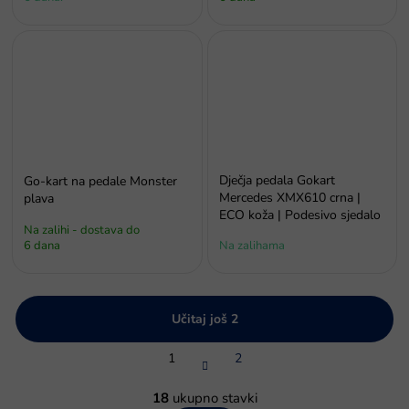
Dječja pedala Gokart
Go-kart na pedale Monster
Mercedes XMX610 crna |
plava
ECO koža | Podesivo sjedalo
Na zalihi - dostava do
6 dana
Na zalihama
Učitaj još 2
P
1
2
a
g
K
i
o
18
ukupno stavki