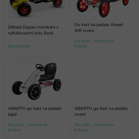
s
p
r
o
Go-kart na pedale Ahead
Dětská šlapací motokára s
i
AIR crveni
nafukovacími koly žlutá
z
Na zalihi - dostava do
v
Na zalihama
6 dana.
o
d
a
ABARTH go-kart na pedale
ABARTH go-kart na pedale
bijeli
crveni
Na zalihi - dostava do
Na zalihi - dostava do
6 dana.
6 dana.