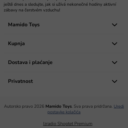
ještě dnes a sledujte, jak si užívá nekonečné hodiny aktivní
zábavy na čerstvém vzduchu!
P
o
Mamido Toys
d
n
o
Kupnja
ž
j
e
Dostava i plaćanje
Privatnost
Autorsko pravo 2026
Mamido Toys
. Sva prava pridržana.
Uredi
postavke kolačića
Izradio Shoptet Premium