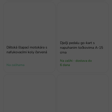
Dječji pedalu go-kart s
Dětská šlapací motokára s
napuhanim točkovima A-15
nafukovacími koly červená
crna
Na zalihi - dostava do
Na zalihama
6 dana