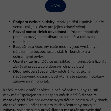
n
n
a
Vrh
t
c
r
i
o
j
l
a
Podpora fyzické aktivity:
Motivuje děti k pohybu a hře
e
venku, což je klíčové pro jejich zdravý vývoj.
l
Rozvoj motorických dovedností:
Jízda na motokáře
i
pomáhá rozvíjet koordinaci rukou a očí a celkovou
s
motoriku.
t
Bezpečnost:
Všechny naše modely jsou vyrobeny s
a
důrazem na bezpečnost, s stabilní konstrukcí a
n
ochrannými prvky.
j
Učení skrze hru:
Děti se učí základním principům řízení a
a
získávají představu o dopravních pravidlech.
Dlouhodobá zábava:
Díky odolné konstrukci a
nadčasovému designu poskytují naše šlapací motokáry
zábavu na mnoho let.
Každý model v naší nabídce je pečlivě vybrán, aby zajistil
maximální spokojenost a bezpečí vašich dětí. S
šlapacími
motokáry
od 3 let poskytnete svým dětem nejen skvělý dárek,
ale také cennou příležitost pro jejich všestranný rozvoj a
zábavu. Vyberte si ten pravý
šlapací motokár
pro vaše dítě