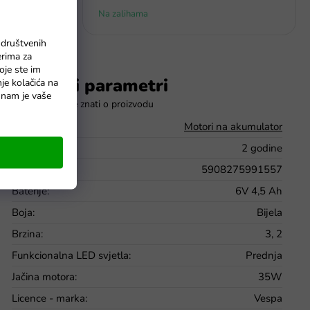
Na zalihama
 društvenih
erima za
oje ste im
Dodatni parametri
nje kolačića na
o nam je vaše
Kategorija
:
Motori na akumulator
Jamstvo
:
2 godine
EAN
:
5908275991557
Baterije
:
6V 4,5 Ah
Boja
:
Bijela
Brzina
:
3, 2
Funkcionalna LED svjetla
:
Prednja
Jačina motora
:
35W
Licence - marka
:
Vespa