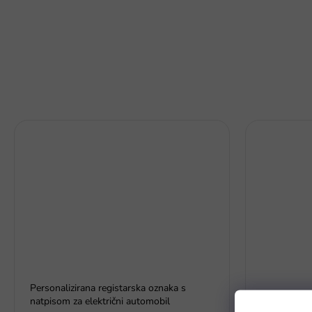
Personalizirana registarska oznaka s
Moja prva v
natpisom za električni automobil