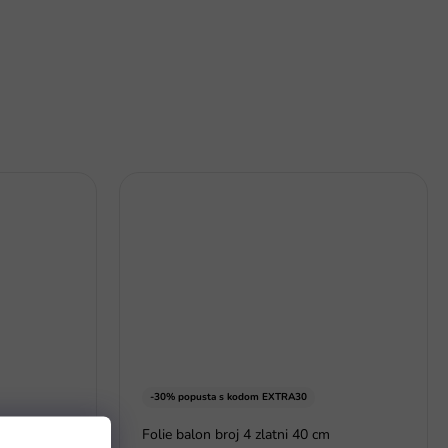
-30% popusta s kodom EXTRA30
A 4 ks
Folie balon broj 4 zlatni 40 cm