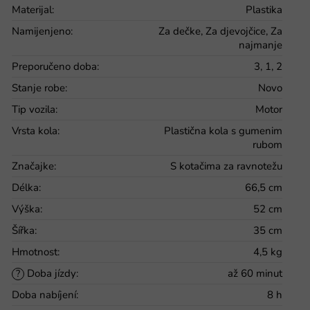
Materijal
:
Plastika
Namijenjeno
:
Za dečke, Za djevojčice, Za
najmanje
Preporučeno doba
:
3, 1, 2
Stanje robe
:
Novo
Tip vozila
:
Motor
Vrsta kola
:
Plastična kola s gumenim
rubom
Značajke
:
S kotačima za ravnotežu
Délka
:
66,5 cm
Výška
:
52 cm
Šířka
:
35 cm
Hmotnost
:
4,5 kg
Doba jízdy
:
až 60 minut
?
Doba nabíjení
:
8 h