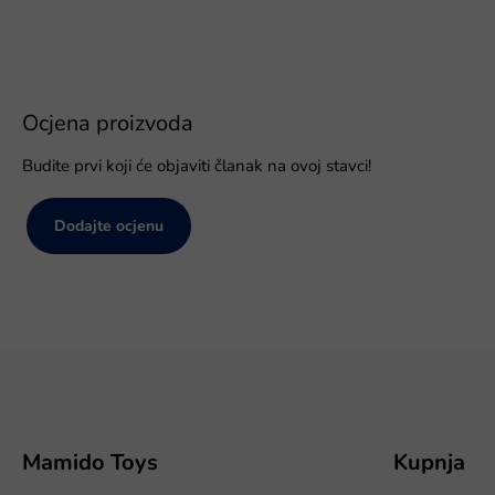
Ocjena proizvoda
Budite prvi koji će objaviti članak na ovoj stavci!
Dodajte ocjenu
P
o
d
n
o
Mamido Toys
Kupnja
ž