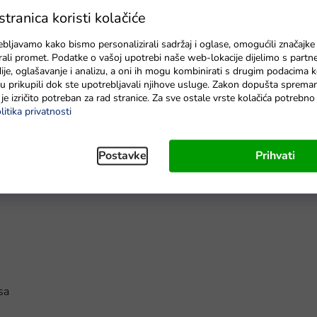
Na zalihama
ranica koristi kolačiće
ebljavamo kako bismo personalizirali sadržaj i oglase, omogućili značajke
zirali promet. Podatke o vašoj upotrebi naše web-lokacije dijelimo s partn
je, oglašavanje i analizu, a oni ih mogu kombinirati s drugim podacima k
e su prikupili dok ste upotrebljavali njihove usluge. Zakon dopušta sprema
je izričito potreban za rad stranice. Za sve ostale vrste kolačića potrebn
litika privatnosti
Postavke
Prihvati
sa