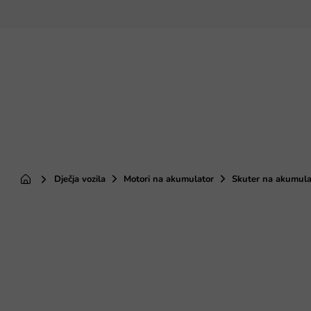
Preskoči
na
sadržaj
Dječja vozila
Motori na akumulator
Skuter na akumulat
Početna