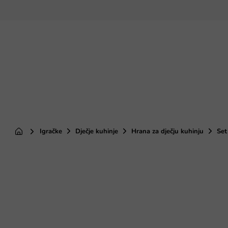
Preskoči
na
sadržaj
Igračke
Dječje kuhinje
Hrana za dječju kuhinju
Set
Početna