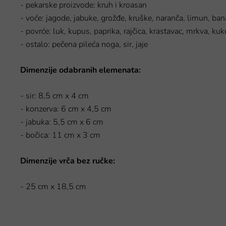
- pekarske proizvode: kruh i kroasan
- voće: jagode, jabuke, grožđe, kruške, naranča, limun, ba
- povrće: luk, kupus, paprika, rajčica, krastavac, mrkva, kuk
- ostalo: pečena pileća noga, sir, jaje
Dimenzije odabranih elemenata:
- sir: 8,5 cm x 4 cm
- konzerva: 6 cm x 4,5 cm
- jabuka: 5,5 cm x 6 cm
- bočica: 11 cm x 3 cm
Dimenzije vrča bez ručke:
- 25 cm x 18,5 cm