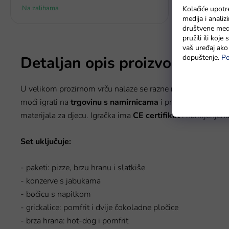
Na zalihama
Na zalihi - 
Kolačiće upotr
medija i anali
društvene medi
pružili ili koj
vaš uređaj ako 
Detaljan opis proizvoda
dopuštenje.
Po
U velikom prozirnom vrču nalaze se razne
namirnice
koje s
moći igrati na
trgovinu s namirnicama
i pripremati ukusna
materijala za djecu. Igračka ima
CE certifikat
i namijenjena
Set uključuje:
- paketi: pizze, brzu hranu i slatkiše
- konzerve s jabukama
- bočicu s napitkom
- grickalice: pomfrit i dvije čokoladne pločice
- brza hrana: hot-dog i pomfrit