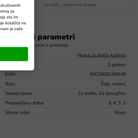
Na zalihi - dostava do 6 dana
 društvenih
erima za
oje ste im
nje kolačića na
o nam je vaše
Dodatni parametri
Kategorija
:
Hrana za dječju kuhinju
Jamstvo
:
2 godine
EAN
:
5902808156949
Boja
:
Žuta, zelena
Namijenjeno
:
Za dečke, Za djevojčice
Preporučeno doba
:
3, 4, 5, 2
Stanje robe
:
Novo