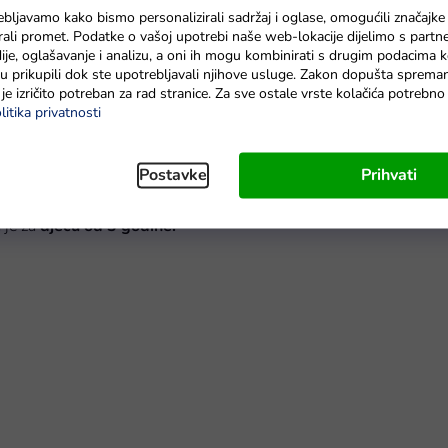
dostava do 6 dana
Na zalihama
ebljavamo kako bismo personalizirali sadržaj i oglase, omogućili značajke
zirali promet. Podatke o vašoj upotrebi naše web-lokacije dijelimo s partn
je, oglašavanje i analizu, a oni ih mogu kombinirati s drugim podacima k
e su prikupili dok ste upotrebljavali njihove usluge. Zakon dopušta sprema
je izričito potreban za rad stranice. Za sve ostale vrste kolačića potrebn
litika privatnosti
avršeno obogaćuju svaku igru. Uz ovu imitaciju hrane, dijete će
Postavke
Prihvati
 jela. Svi elementi izrađeni su od provjerenog plastičnog
 je za
djecu od 3 godine.