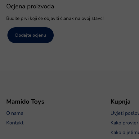
Ocjena proizvoda
Budite prvi koji će objaviti članak na ovoj stavci!
Dodajte ocjenu
P
o
d
n
o
Mamido Toys
Kupnja
ž
O nama
Uvjeti poslo
j
e
Kontakt
Kako provjer
Kako dijelim