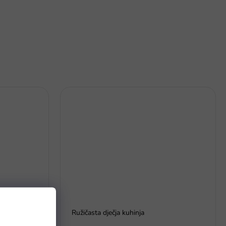
ičnom
Ružičasta dječja kuhinja