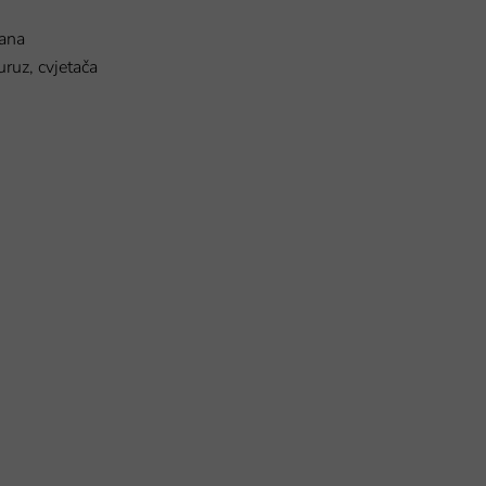
nana
uruz, cvjetača