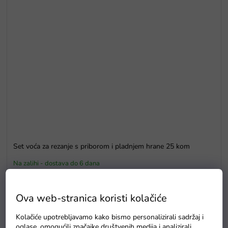
Set voća za rezanje s priborom i pladnjem hrane 25 kom
Na zalihi - dostava do 6 dana
Ova web-stranica koristi kolačiće
Detaljan opis proizvoda
Kolačiće upotrebljavamo kako bismo personalizirali sadržaj i
oglase, omogućili značajke društvenih medija i analizirali
Multifunkcionalna dječja kuhinja s priborom
.
Kuhinja
ima