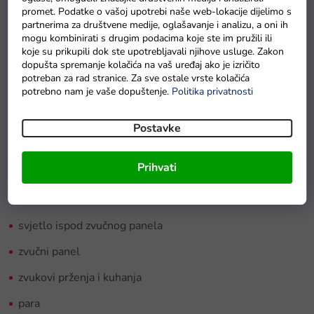
promet. Podatke o vašoj upotrebi naše web-lokacije dijelimo s
umivaonik, na koji se može priključiti tekuća voda,
partnerima za društvene medije, oglašavanje i analizu, a oni ih
osvijetljene plamenike sa zvukovima kuhanja i prženja te
mogu kombinirati s drugim podacima koje ste im pružili ili
koje su prikupili dok ste upotrebljavali njihove usluge. Zakon
rotirajuće gumbiće.
Dječja kuhinja
sadrži glazbeni panel i
dopušta spremanje kolačića na vaš uređaj ako je izričito
otvarajuću pećnicu te uključuje mnogo dodataka, hrane i
potreban za rad stranice. Za sve ostale vrste kolačića
posuđa.
potrebno nam je vaše dopuštenje.
Politika privatnosti
U kuhinji se također nalazi kuhalo za jaja koje ispušta
Postavke
zvukove. Iza plamenika visi ploča za pisanje kredom gdje
dijete može zapisivati svoje recepte.
Prihvati
Značajke dječje kuhinje:
svjetlo ispod zvučnog panela
zvučni panel
zvukovi prženja i kuhanja
para