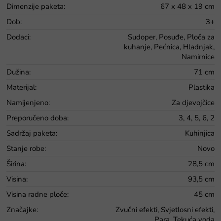
Dimenzije paketa
:
67 x 48 x 19 cm
Dob
:
3+
Dodaci
:
Sudoper, Posuđe, Ploča za
kuhanje, Pećnica, Hladnjak,
Namirnice
Dužina
:
71 cm
Materijal
:
Plastika
Namijenjeno
:
Za djevojčice
Preporučeno doba
:
3, 4, 5, 6, 2
Sadržaj paketa
:
Kuhinjica
Stanje robe
:
Novo
Širina
:
28,5 cm
Visina
:
93,5 cm
Visina radne ploče
:
45 cm
Značajke
:
Zvučni efekti, Svjetlosni efekti,
Para, Tekuća voda