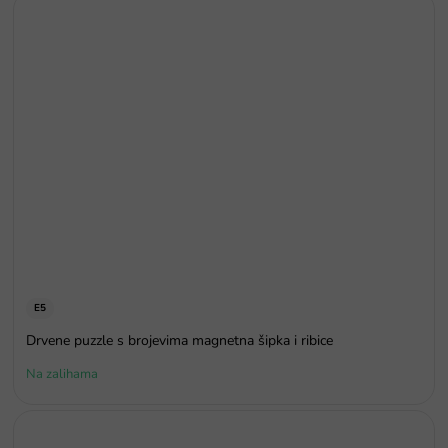
E5
Drvene puzzle s brojevima magnetna šipka i ribice
Na zalihama