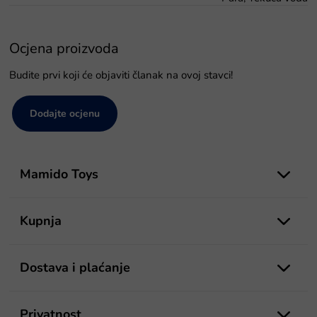
Ocjena proizvoda
Budite prvi koji će objaviti članak na ovoj stavci!
Dodajte ocjenu
P
o
Mamido Toys
d
n
o
Kupnja
ž
j
e
Dostava i plaćanje
Privatnost