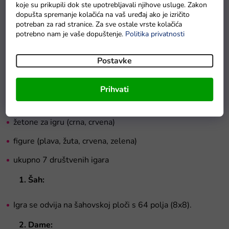
Igre su namijenjene za
2-4 igrača
.
koje su prikupili dok ste upotrebljavali njihove usluge. Zakon
dopušta spremanje kolačića na vaš uređaj ako je izričito
Ovisno o igri koja se igra, koristi se odgovarajuća kocka.
potreban za rad stranice. Za sve ostale vrste kolačića
potrebno nam je vaše dopuštenje.
Politika privatnosti
Set sadrži:
Postavke
dvostranu magnetsku ploču s ladicama
kockice za igru
Prihvati
šahovske figure
žetone za igru (crna, crvena)
figure (plava, žuta, crvena, zelena)
ukupno 7 društvenih igara
1.
Šah:
Igra se odvija na šahovskoj ploči s 64 polja (8x8).
2. Dame: