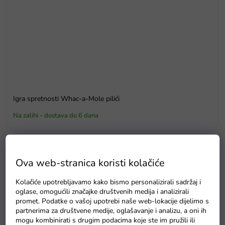
Igra spretnosti Whac-a-Mole pilići
Na zalihi - dostava do 6 dana
Detaljan opis proizvoda
Ova web-stranica koristi kolačiće
Izvrsna
sada društvenih igara 7u1
, koju možete ponijeti
Kolačiće upotrebljavamo kako bismo personalizirali sadržaj i
bilo gdje sa sobom.
oglase, omogućili značajke društvenih medija i analizirali
promet. Podatke o vašoj upotrebi naše web-lokacije dijelimo s
Set sadrži ukupno
7 omiljenih društvenih igara
.
partnerima za društvene medije, oglašavanje i analizu, a oni ih
mogu kombinirati s drugim podacima koje ste im pružili ili