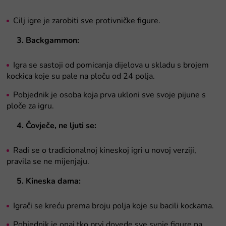
Cilj igre je zarobiti sve protivničke figure.
3. Backgammon:
Igra se sastoji od pomicanja dijelova u skladu s brojem
kockica koje su pale na ploču od 24 polja.
Pobjednik je osoba koja prva ukloni sve svoje pijune s
ploče za igru.
4. Čovječe, ne ljuti se:
Radi se o tradicionalnoj kineskoj igri u novoj verziji,
pravila se ne mijenjaju.
5. Kineska dama:
Igrači se kreću prema broju polja koje su bacili kockama.
Pobjednik je onaj tko prvi dovede sve svoje figure na