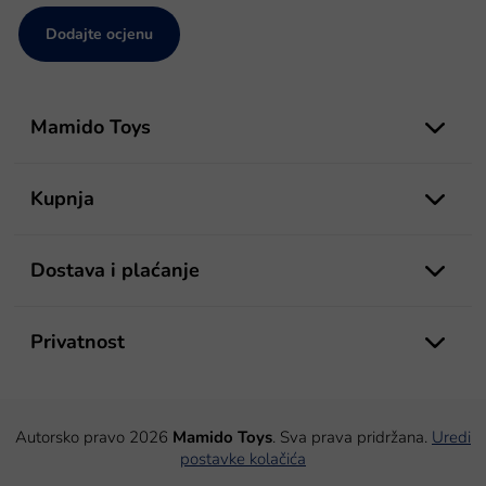
Dodajte ocjenu
P
o
Mamido Toys
d
n
o
Kupnja
ž
j
e
Dostava i plaćanje
Privatnost
Autorsko pravo 2026
Mamido Toys
. Sva prava pridržana.
Uredi
postavke kolačića