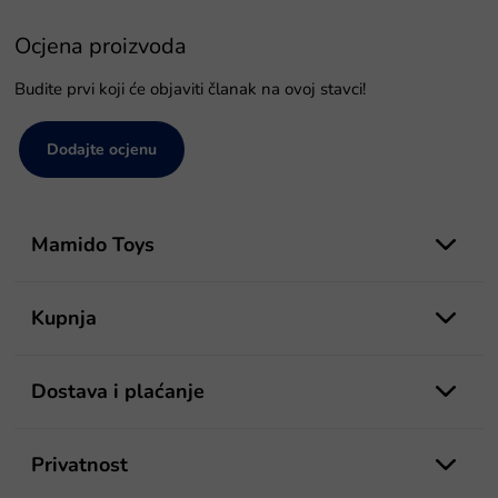
Ocjena proizvoda
Budite prvi koji će objaviti članak na ovoj stavci!
Dodajte ocjenu
P
o
Mamido Toys
d
n
o
Kupnja
ž
j
e
Dostava i plaćanje
Privatnost