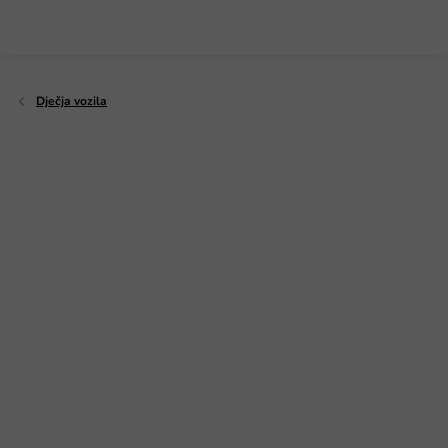
Preskoči
na
sadržaj
Dječja vozila