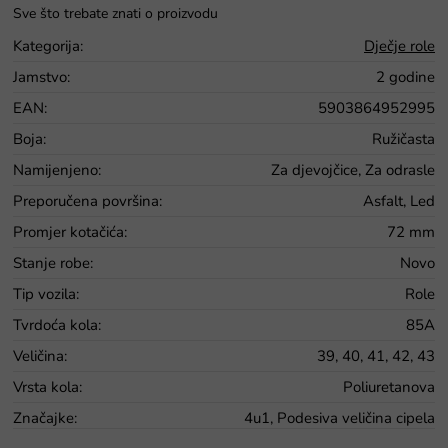
Kategorija
:
Dječje role
Jamstvo
:
2 godine
EAN
:
5903864952995
Boja
:
Ružičasta
Namijenjeno
:
Za djevojčice, Za odrasle
Preporučena površina
:
Asfalt, Led
Promjer kotačića
:
72 mm
Stanje robe
:
Novo
Tip vozila
:
Role
Tvrdoća kola
:
85A
Veličina
:
39, 40, 41, 42, 43
Vrsta kola
:
Poliuretanova
Značajke
:
4u1, Podesiva veličina cipela