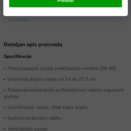
Prihvati
E5
Drvene puzzle s brojevima magnetna šipka i ribice
Na zalihama
Detaljan opis proizvoda
Specifikacije:
Petostupanjski sustav podešavanja veličine (39-43)
Unutarnja duljina cipele od 24 do 27,5 cm
Polutvrda konstrukcija za fleksibilnost cipela i sigurnost
gležnja
Učvršćivanje: vezice, čičak traka, kopča
Kočnica na desnom valjku
Ventilacijski sustav