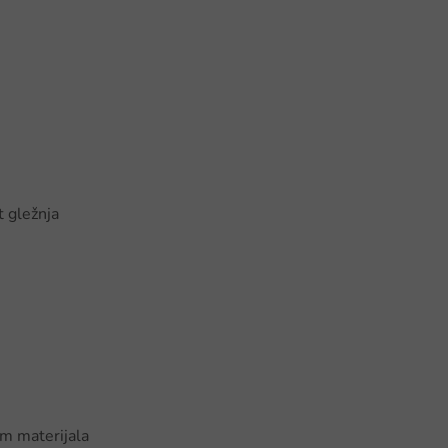
t gležnja
m materijala