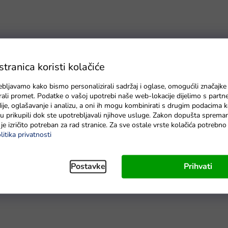
ranica koristi kolačiće
ebljavamo kako bismo personalizirali sadržaj i oglase, omogućili značajke
zirali promet. Podatke o vašoj upotrebi naše web-lokacije dijelimo s partn
je, oglašavanje i analizu, a oni ih mogu kombinirati s drugim podacima k
e su prikupili dok ste upotrebljavali njihove usluge. Zakon dopušta sprema
je izričito potreban za rad stranice. Za sve ostale vrste kolačića potrebn
litika privatnosti
Postavke
Prihvati