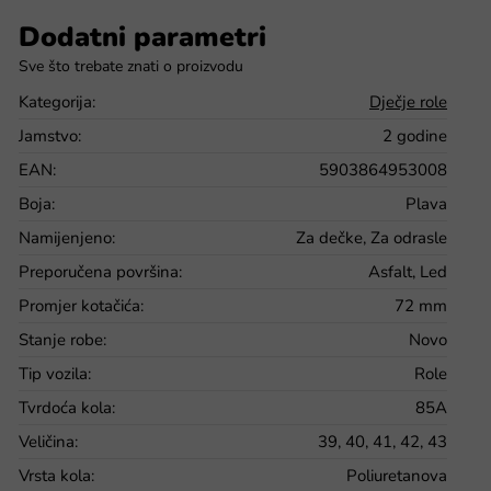
Dodatni parametri
Kategorija
:
Dječje role
Jamstvo
:
2 godine
EAN
:
5903864953008
Boja
:
Plava
Namijenjeno
:
Za dečke, Za odrasle
Preporučena površina
:
Asfalt, Led
Promjer kotačića
:
72 mm
Stanje robe
:
Novo
Tip vozila
:
Role
Tvrdoća kola
:
85A
Veličina
:
39, 40, 41, 42, 43
Vrsta kola
:
Poliuretanova