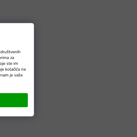
 društvenih
erima za
oje ste im
nje kolačića na
o nam je vaše