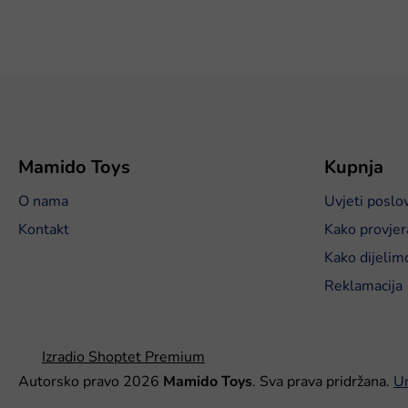
P
o
d
n
o
Mamido Toys
Kupnja
ž
O nama
Uvjeti poslo
j
e
Kontakt
Kako provjer
Kako dijelim
Reklamacija
Izradio Shoptet Premium
Autorsko pravo 2026
Mamido Toys
. Sva prava pridržana.
Ur