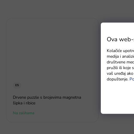
Ova web-st
Kolačiće upotr
medija i anali
društvene medi
pružili ili koj
vaš uređaj ako 
dopuštenje.
Po
E5
Drvene puzzle s brojevima magnetna
šipka i ribice
Na zalihama