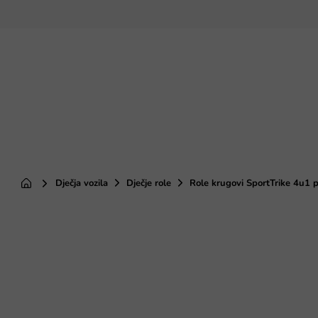
Preskoči
na
sadržaj
Dječja vozila
Dječje role
Role krugovi SportTrike 4u1 
Početna