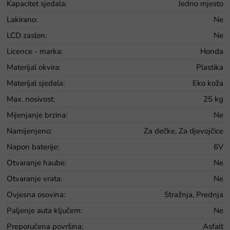
Kapacitet sjedala
:
Jedno mjesto
Lakirano
:
Ne
LCD zaslon
:
Ne
Licence - marka
:
Honda
Materijal okvira
:
Plastika
Materijal sjedala
:
Eko koža
Max. nosivost
:
25 kg
Mijenjanje brzina
:
Ne
Namijenjeno
:
Za dečke, Za djevojčice
Napon baterije
:
6V
Otvaranje haube
:
Ne
Otvaranje vrata
:
Ne
Ovjesna osovina
:
Stražnja, Prednja
Paljenje auta ključem
:
Ne
Preporučena površina
:
Asfalt