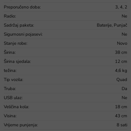
Preporučeno doba
:
3, 4, 2
Radio
:
Ne
Sadržaj paketa
:
Baterije, Punjač
Sigurnosni pojasevi
:
Ne
Stanje robe
:
Novo
Širina
:
38 cm
Širina sjedala
:
12 cm
težina
:
4,6 kg
Tip vozila
:
Quad
Truba
:
Da
USB ulaz
:
Ne
Veličina kola
:
18 cm
Visina
:
43 cm
Vrijeme punjenja
:
8 sati