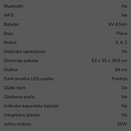
Bluetooth
:
Ne
MP3
:
Ne
Baterije
:
6V 4,5Ah
Boja
:
Plava
Brzina
:
3, 4, 2
Daljinsko upravljanje
:
Ne
Dimenzije paketa
:
63 x 35 x 28,5 cm
Dužina
:
64 cm
Funkcionalna LED svjetla
:
Prednja
Glatki start
:
Da
Glazbena ploča
:
Ne
Indikator kapaciteta baterije
:
Ne
Integrirana glazba
:
Ne
Jačina motora
:
30W