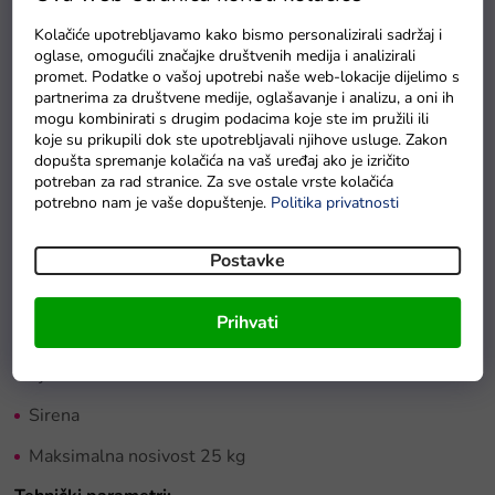
Kolačiće upotrebljavamo kako bismo personalizirali sadržaj i
oglase, omogućili značajke društvenih medija i analizirali
Detaljan opis proizvoda
promet. Podatke o vašoj upotrebi naše web-lokacije dijelimo s
partnerima za društvene medije, oglašavanje i analizu, a oni ih
mogu kombinirati s drugim podacima koje ste im pružili ili
Specifikacije:
koje su prikupili dok ste upotrebljavali njihove usluge. Zakon
dopušta spremanje kolačića na vaš uređaj ako je izričito
Snaga 1x30W
potreban za rad stranice. Za sve ostale vrste kolačića
potrebno nam je vaše dopuštenje.
Politika privatnosti
Baterija 6V 4,5 Ah
Plastični kotači 18x9 cm
Postavke
Mjenjač naprijed
Prihvati
Prednja LED svjetla
Sjedalo od mekane ekološke kože 30 x12 cm
Sirena
Maksimalna nosivost 25 kg