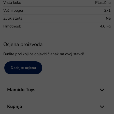
Vrsta kola
:
Plastična
Vučni pogon
:
2x1
Zvuk starta
:
Ne
Hmotnost
:
4,6 kg
Ocjena proizvoda
Budite prvi koji će objaviti članak na ovoj stavci!
Dodajte ocjenu
P
o
Mamido Toys
d
n
o
Kupnja
ž