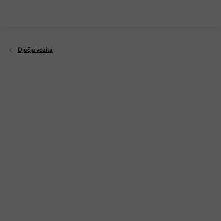
Preskoči
na
sadržaj
Dječja vozila