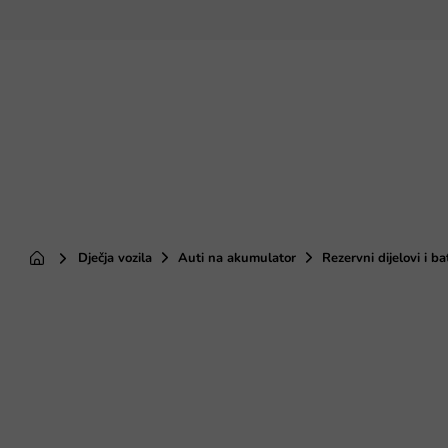
Preskoči
na
sadržaj
Dječja vozila
Auti na akumulator
Rezervni dijelovi i ba
Početna