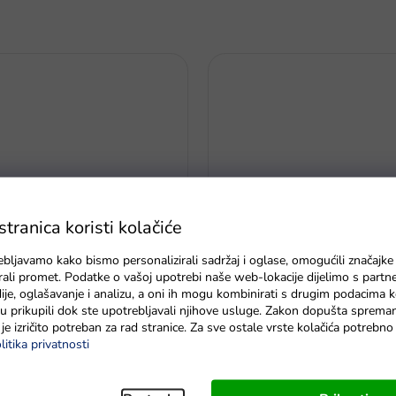
ranica koristi kolačiće
ebljavamo kako bismo personalizirali sadržaj i oglase, omogućili značajke
učivanje i isključivanje auta
zirali promet. Podatke o vašoj upotrebi naše web-lokacije dijelimo s partn
Streha za auto na akumulator
tor 24 mm 4 pina
je, oglašavanje i analizu, a oni ih mogu kombinirati s drugim podacima k
e su prikupili dok ste upotrebljavali njihove usluge. Zakon dopušta sprema
je izričito potreban za rad stranice. Za sve ostale vrste kolačića potrebn
Na zalihi - dostava do 6 dana
litika privatnosti