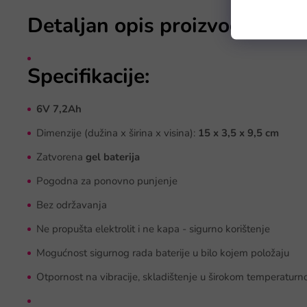
Detaljan opis proizvoda
Specifikacije:
6V 7,2Ah
Dimenzije (dužina x širina x visina):
15 x 3,5 x 9,5 cm
Zatvorena
gel baterija
Pogodna za ponovno punjenje
Bez održavanja
Ne propušta elektrolit i ne kapa - sigurno korištenje
Mogućnost sigurnog rada baterije u bilo kojem položaju
Otpornost na vibracije, skladištenje u širokom temperatur