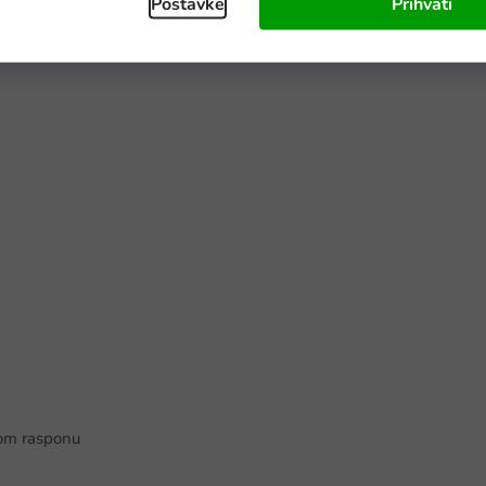
Postavke
Prihvati
nom rasponu