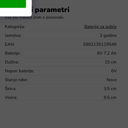
Dodatni parametri
Kategorija
:
Baterije za autiće
Jamstvo
:
2 godine
EAN
:
5902135119549
Baterije
:
6V 7,2 Ah
Dužina
:
15 cm
Napon baterije
:
6V
Stanje robe
:
Novo
Širina
:
3,5 cm
Visina
:
9,5 cm