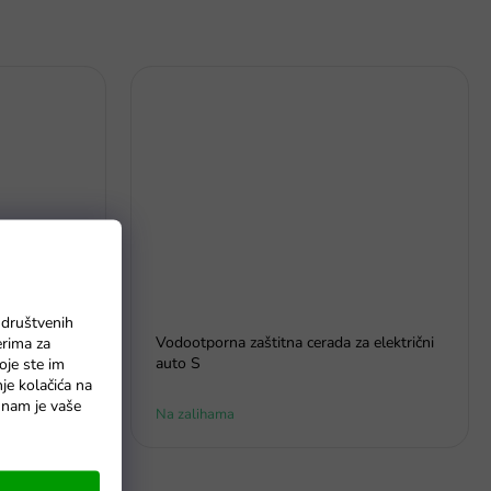
 društvenih
Vodootporna zaštitna cerada za električni
erima za
 Audi RS5
auto S
oje ste im
nje kolačića na
o nam je vaše
Na zalihama