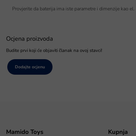
Provjerite da baterija ima iste parametre i dimenzije kao el. 
Ocjena proizvoda
Budite prvi koji će objaviti članak na ovoj stavci!
Dodajte ocjenu
P
o
d
n
o
Mamido Toys
Kupnja