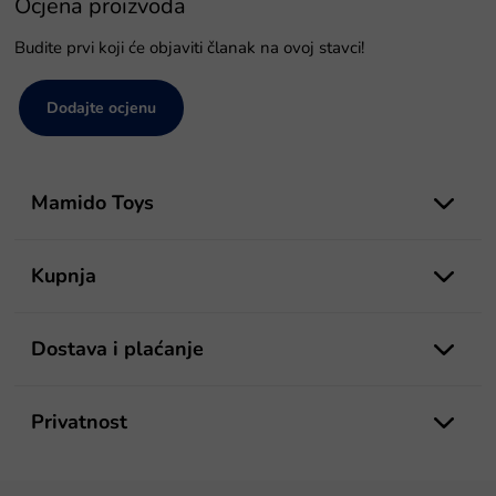
Ocjena proizvoda
Budite prvi koji će objaviti članak na ovoj stavci!
Dodajte ocjenu
P
o
Mamido Toys
d
n
o
Kupnja
ž
j
e
Dostava i plaćanje
Privatnost