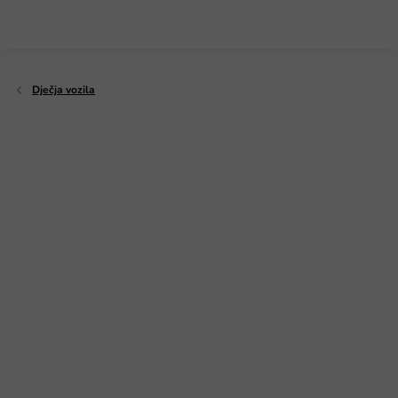
Preskoči
na
sadržaj
Dječja vozila