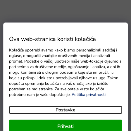
Ova web-stranica koristi kolačiće
Kolačiće upotrebljavamo kako bismo personalizirali sadržaj i
oglase, omogućili značajke društvenih medija i analizirali
promet. Podatke o vašoj upotrebi naše web-lokacije dijelimo s
Zaštitna plahta za auto na akumulator S
partnerima za društvene medije, oglašavanje i analizu, a oni ih
mogu kombinirati s drugim podacima koje ste im pružili ili
Na zalihi - dostava do 6 dana.
koje su prikupili dok ste upotrebljavali njihove usluge. Zakon
dopušta spremanje kolačića na vaš uređaj ako je izričito
potreban za rad stranice. Za sve ostale vrste kolačića
potrebno nam je vaše dopuštenje.
Politika privatnosti
Detaljan opis proizvoda
Postavke
Prihvati
Specifikacije: