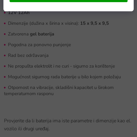
12V 12Ah
Dimenzije (dužina x širina x visina):
15 x 9,5 x 9,5
Zatvorena
gel baterija
Pogodna za ponovno punjenje
Rad bez održavanja
Ne propušta elektrolit i ne curi - sigurno za korištenje
Mogućnost sigurnog rada baterije u bilo kojem položaju
Otpornost na vibracije, skladišni kapacitet u širokom
temperaturnom rasponu
Provjerite da li baterija ima iste parametre i dimenzije kao el.
vozilo ili drugi uređaj.