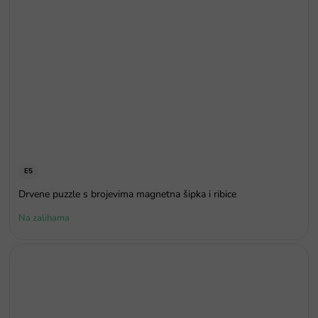
E5
Drvene puzzle s brojevima magnetna šipka i ribice
Na zalihama