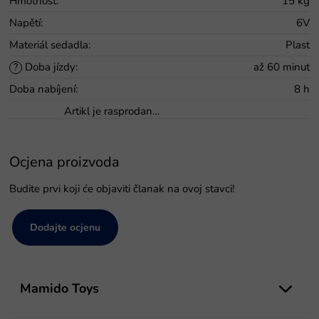
Hmotnost
:
15 kg
Napětí
:
6V
Materiál sedadla
:
Plast
Doba jízdy
:
až 60 minut
?
Doba nabíjení
:
8 h
Artikl je rasprodan…
Ocjena proizvoda
Budite prvi koji će objaviti članak na ovoj stavci!
Dodajte ocjenu
P
o
Mamido Toys
d