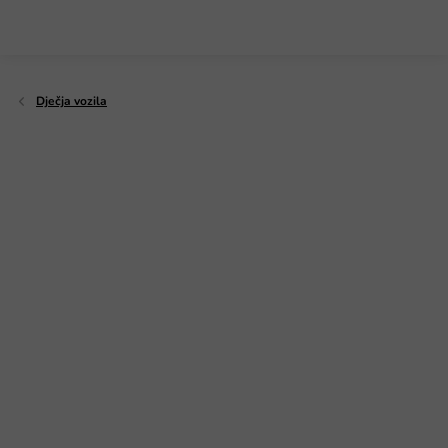
Preskoči
na
sadržaj
Dječja vozila