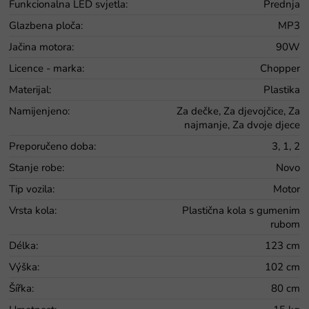
Funkcionalna LED svjetla
:
Prednja
Glazbena ploča
:
MP3
Jačina motora
:
90W
Licence - marka
:
Chopper
Materijal
:
Plastika
Namijenjeno
:
Za dečke, Za djevojčice, Za
najmanje, Za dvoje djece
Preporučeno doba
:
3, 1, 2
Stanje robe
:
Novo
Tip vozila
:
Motor
Vrsta kola
:
Plastična kola s gumenim
rubom
Délka
:
123 cm
Výška
:
102 cm
Šířka
:
80 cm