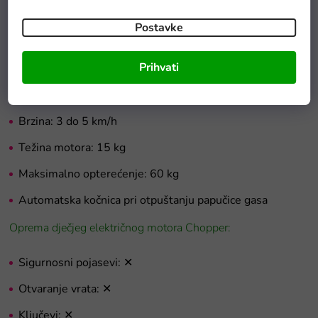
Motor: 2x45W
Postavke
Baterija: 2x6V 7Ah
Prihvati
Automatski mjenjač
Dimenzije: 123 x 102 x 80 cm
Brzina: 3 do 5 km/h
Težina motora: 15 kg
Maksimalno opterećenje: 60 kg
Automatska kočnica pri otpuštanju papučice gasa
Oprema dječjeg električnog motora Chopper:
Sigurnosni pojasevi: ✕
Otvaranje vrata: ✕
Ključevi: ✕