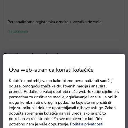
Personalizirana registarska oznaka + vozačka dozvola
Na zalihama
Detaljan opis proizvoda
Dječji električni motor Chopper
snažnog motora 2x45W.
Ova web-stranica koristi kolačiće
Dijete može voziti brzinom od 3 do 5 km/h, a u bočnoj
Kolačiće upotrebljavamo kako bismo personalizirali sadržaj i
prikolici koja je priključena na motor, dijete može nositi
oglase, omogućili značajke društvenih medija i analizirali
suvozača do 10 kg.
Motor
je opremljen audio panelom koji
promet. Podatke o vašoj upotrebi naše web-lokacije dijelimo s
partnerima za društvene medije, oglašavanje i analizu, a oni ih
reproducira MP3 glazbu. Dijete također može osvijetliti put
mogu kombinirati s drugim podacima koje ste im pružili ili
prednjim LED svjetlima.
koje su prikupili dok ste upotrebljavali njihove usluge. Zakon
dopušta spremanje kolačića na vaš uređaj ako je izričito
potreban za rad stranice. Za sve ostale vrste kolačića
Tehničke karakteristike dječjeg električnog motora Chopper:
potrebno nam je vaše dopuštenje.
Politika privatnosti