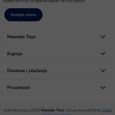
Budite prvi koji će objaviti članak na ovoj stavci!
Dodajte ocjenu
P
o
Mamido Toys
d
n
o
Kupnja
ž
j
e
Dostava i plaćanje
Privatnost
Autorsko pravo 2026
Mamido Toys
. Sva prava pridržana.
Uredi