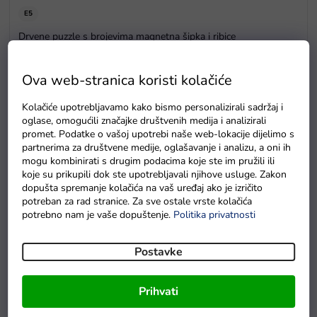
E5
Drvene puzzle s brojevima magnetna šipka i ribice
Na zalihama
Ova web-stranica koristi kolačiće
Kolačiće upotrebljavamo kako bismo personalizirali sadržaj i
oglase, omogućili značajke društvenih medija i analizirali
promet. Podatke o vašoj upotrebi naše web-lokacije dijelimo s
partnerima za društvene medije, oglašavanje i analizu, a oni ih
mogu kombinirati s drugim podacima koje ste im pružili ili
koje su prikupili dok ste upotrebljavali njihove usluge. Zakon
dopušta spremanje kolačića na vaš uređaj ako je izričito
potreban za rad stranice. Za sve ostale vrste kolačića
potrebno nam je vaše dopuštenje.
Politika privatnosti
Postavke
Prihvati
Novo
u redu