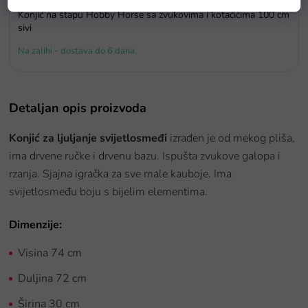
Konjić na štapu Hobby Horse sa zvukovima i kotačićima 100 cm
sivi
Na zalihi - dostava do 6 dana.
Detaljan opis proizvoda
Konjić za ljuljanje svijetlosmeđi
izrađen je od mekog pliša,
ima drvene ručke i drvenu bazu. Ispušta zvukove galopa i
rzanja. Sjajna igračka za sve male kauboje. Ima
svijetlosmeđu boju s bijelim elementima.
Dimenzije:
Visina 74 cm
Duljina 72 cm
Širina 30 cm