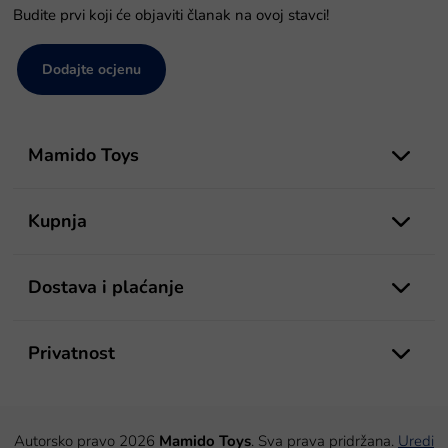
Budite prvi koji će objaviti članak na ovoj stavci!
Dodajte ocjenu
P
o
Mamido Toys
d
n
o
Kupnja
ž
j
e
Dostava i plaćanje
Privatnost
Autorsko pravo 2026
Mamido Toys
. Sva prava pridržana.
Uredi