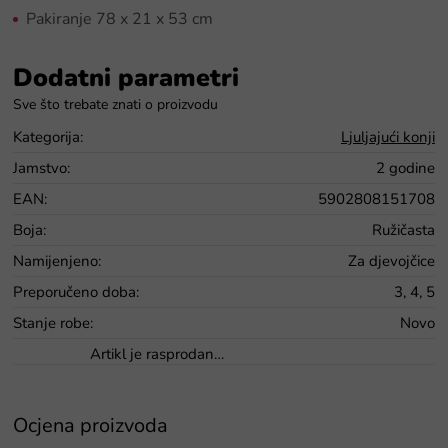
Pakiranje 78 x 21 x 53 cm
Dodatni parametri
Kategorija
:
Ljuljajući konji
Jamstvo
:
2 godine
EAN
:
5902808151708
Boja
:
Ružičasta
Namijenjeno
:
Za djevojčice
Preporučeno doba
:
3, 4, 5
Stanje robe
:
Novo
Artikl je rasprodan…
Ocjena proizvoda