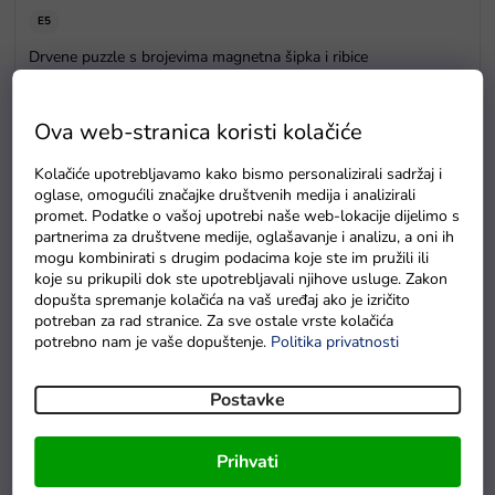
E5
Drvene puzzle s brojevima magnetna šipka i ribice
Na zalihama
Ova web-stranica koristi kolačiće
Kolačiće upotrebljavamo kako bismo personalizirali sadržaj i
oglase, omogućili značajke društvenih medija i analizirali
promet. Podatke o vašoj upotrebi naše web-lokacije dijelimo s
partnerima za društvene medije, oglašavanje i analizu, a oni ih
mogu kombinirati s drugim podacima koje ste im pružili ili
koje su prikupili dok ste upotrebljavali njihove usluge. Zakon
dopušta spremanje kolačića na vaš uređaj ako je izričito
potreban za rad stranice. Za sve ostale vrste kolačića
potrebno nam je vaše dopuštenje.
Politika privatnosti
Postavke
Prihvati
Hobby Horse dugodlaka crna plišana konjska glava na štapu sa