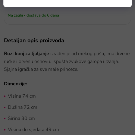
zvukovima
Na zalihi - dostava do 6 dana
Detaljan opis proizvoda
Rozi konj za ljuljanje
izrađen je od mekog pliša, ima drvene
ručke i drvenu osnovu. Ispušta zvukove galopa i rzanja.
Sjajna igračka za sve male princeze.
Dimenzije:
Visina 74 cm
Dužina 72 cm
Širina 30 cm
Visina do sjedala 49 cm