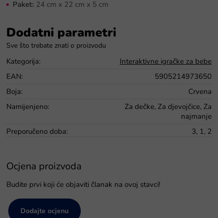
Paket:
24 cm x 22 cm x 5 cm
Dodatni parametri
Kategorija
:
Interaktivne igračke za bebe
EAN
:
5905214973650
Boja
:
Crvena
Namijenjeno
:
Za dečke, Za djevojčice, Za
najmanje
Preporučeno doba
:
3, 1, 2
Ocjena proizvoda
Budite prvi koji će objaviti članak na ovoj stavci!
Dodajte ocjenu