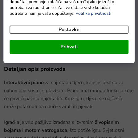
dopušta spremanje kolačića na vaš uređaj ako je izričito
potreban za rad stranice. Za sve ostale vrste kolačića
potrebno nam je vaše dopuštenje.
Politika privatnosti
Postavke
Interaktivna plišana bijela mačka
Na zalihi - dostava do 6 dana
Prihvati
Detaljan opis proizvoda
Interaktivni piano
za najmlađu djecu, koje je idealno za
njihov prvi susret s glazbom. Piano ima mnogo funkcija koje
će privući pažnju najmlađih. Kroz igru, djecu se najčešće
može potaknuti da nauče svirati ili pjevati.
Igračka je vrlo pažljivo izrađena s izvrsnim
živopisnim
bojama
i
motom vatrogasca
, što potiče igru. Svjetlosni