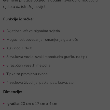
elementi privlače pogled, a dodatni zvukovi omogućuju
djetetu da istražuje svijet.
Funkcije igračke:
Svjetlosni efekti: signalna svjetla
Mogućnost povećanja i smanjenja glasnoće
Klavir od 1 do 8
8 zvukova vozila, svaki reproducira grafiku na tipki
8 različitih veselih melodija
Tipka za promjenu zvona
4 zvukova životinja: patka, pas, krava, slon
Dimenzije:
Igračke:
20 cm x 17 cm x 4 cm