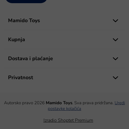
P
o
Mamido Toys
d
n
o
Kupnja
ž
j
e
Dostava i plaćanje
Privatnost
Autorsko pravo 2026
Mamido Toys
. Sva prava pridržana.
Uredi
postavke kolačića
Izradio Shoptet Premium