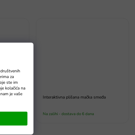
 društvenih
erima za
oje ste im
nje kolačića na
o nam je vaše
a
Interaktivna plišana mačka smeđa
Na zalihi - dostava do 6 dana