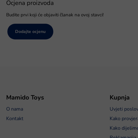
Ocjena proizvoda
Budite prvi koji će objaviti članak na ovoj stavci!
Dodajte ocjenu
P
o
d
n
o
Mamido Toys
Kupnja
ž
O nama
Uvjeti poslo
j
e
Kontakt
Kako provjer
Kako dijelim
Reklamacija