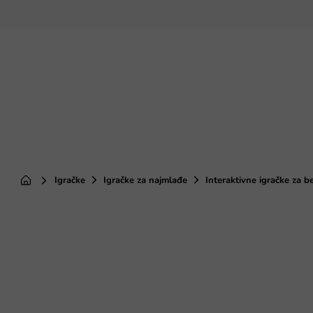
Preskoči
na
sadržaj
Igračke
Igračke za najmlađe
Interaktivne igračke za b
Početna