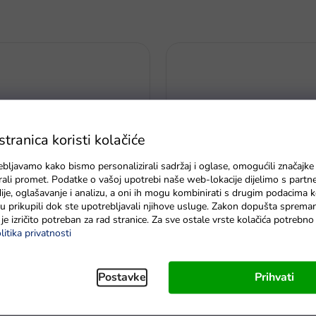
ranica koristi kolačiće
ebljavamo kako bismo personalizirali sadržaj i oglase, omogućili značajke
zirali promet. Podatke o vašoj upotrebi naše web-lokacije dijelimo s partn
je, oglašavanje i analizu, a oni ih mogu kombinirati s drugim podacima k
e su prikupili dok ste upotrebljavali njihove usluge. Zakon dopušta sprema
je izričito potreban za rad stranice. Za sve ostale vrste kolačića potrebn
 dino na baterije slaže šareno
Interaktivna plišana mačka siv
litika privatnosti
je kockica
dostava do 6 dana
Na zalihi - dostava do 6 dana
Postavke
Prihvati