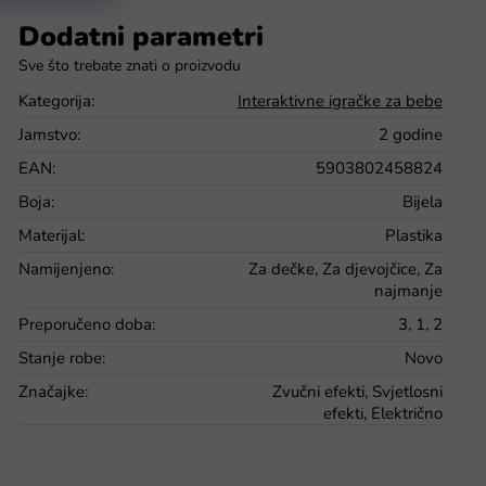
Dodatni parametri
Kategorija
:
Interaktivne igračke za bebe
Jamstvo
:
2 godine
EAN
:
5903802458824
Boja
:
Bijela
Materijal
:
Plastika
Namijenjeno
:
Za dečke, Za djevojčice, Za
najmanje
Preporučeno doba
:
3, 1, 2
Stanje robe
:
Novo
Značajke
:
Zvučni efekti, Svjetlosni
efekti, Električno