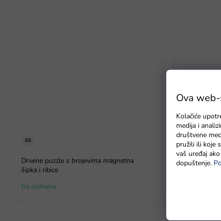
Ova web-st
Kolačiće upotr
medija i anali
društvene medi
E5
pružili ili koj
vaš uređaj ako 
Autić zeleni
Drvene puzzle s brojevima magnetna
dopuštenje.
Po
domino 4 bo
šipka i ribice
Na zalihama
Na zalihi - 