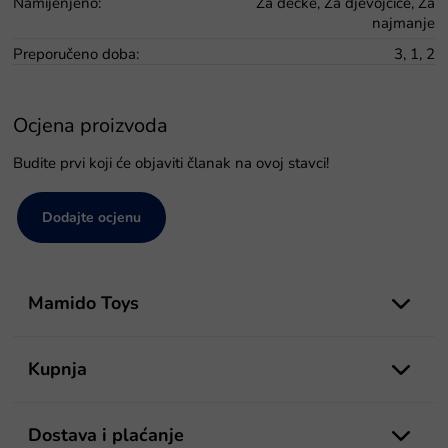
Namijenjeno
:
Za dečke, Za djevojčice, Za
najmanje
Preporučeno doba
:
3, 1, 2
Ocjena proizvoda
Budite prvi koji će objaviti članak na ovoj stavci!
Dodajte ocjenu
P
o
Mamido Toys
d
n
o
Kupnja
ž
j
e
Dostava i plaćanje