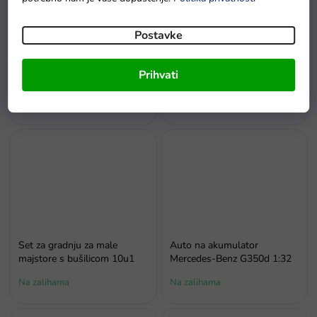
Postavke
Set šminke za decu
Set kuhinjskih dodataka
Prihvati
Na zalihi - dostava do
Na zalihama
6 dana.
Set za gradnju za male
Auto na akumulator
majstore s bušilicom 10u1
Mercedes-Benz G350d 1:32
Na zalihama
Na zalihama