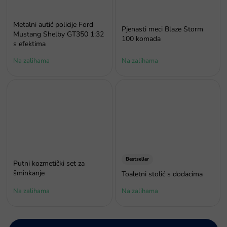
Metalni autić policije Ford
Pjenasti meci Blaze Storm
Mustang Shelby GT350 1:32
100 komada
s efektima
Na zalihama
Na zalihama
Bestseller
Putni kozmetički set za
šminkanje
Toaletni stolić s dodacima
Na zalihama
Na zalihama