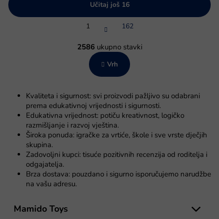
Učitaj još 16
P
1
162
a
g
K
i
o
2586
ukupno stavki
n
n
a
Vrh
t
c
r
i
o
j
l
a
Kvaliteta i sigurnost: svi proizvodi pažljivo su odabrani
e
prema edukativnoj vrijednosti i sigurnosti.
l
Edukativna vrijednost: potiču kreativnost, logičko
i
razmišljanje i razvoj vještina.
s
Široka ponuda: igračke za vrtiće, škole i sve vrste dječjih
t
skupina.
a
Zadovoljni kupci: tisuće pozitivnih recenzija od roditelja i
n
odgajatelja.
j
Brza dostava: pouzdano i sigurno isporučujemo narudžbe
a
na vašu adresu.
P
o
Mamido Toys