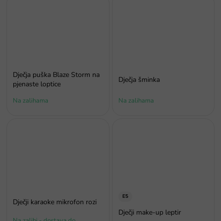
Dječja puška Blaze Storm na
Dječja šminka
pjenaste loptice
Na zalihama
Na zalihama
E5
Dječji karaoke mikrofon rozi
Dječji make-up leptir
Na zalihi - dostava do