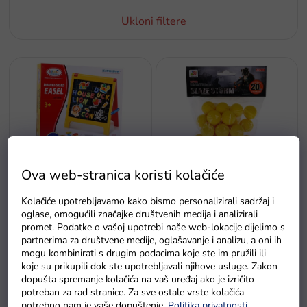
v
Ukloni filtere
o
d
a
P
o
p
i
s
p
r
o
E5
Ova web-stranica koristi kolačiće
i
Dječja obostrana ploča s
Naboji za Blaze oluja 20
z
magnetima
komada
Kolačiće upotrebljavamo kako bismo personalizirali sadržaj i
v
oglase, omogućili značajke društvenih medija i analizirali
Na zalihi - dostava do
o
promet. Podatke o vašoj upotrebi naše web-lokacije dijelimo s
Na zalihama
6 dana.
partnerima za društvene medije, oglašavanje i analizu, a oni ih
d
mogu kombinirati s drugim podacima koje ste im pružili ili
a
koje su prikupili dok ste upotrebljavali njihove usluge. Zakon
dopušta spremanje kolačića na vaš uređaj ako je izričito
potreban za rad stranice. Za sve ostale vrste kolačića
potrebno nam je vaše dopuštenje.
Politika privatnosti