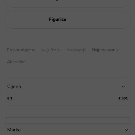
Figurice
S
o
Preporučujemo
Najjeftinije
Najskuplje
Najprodavanije
r
t
Abecedno
i
r
a
Cijena
n
j
€
1
€
301
e
p
r
o
i
Marke
z