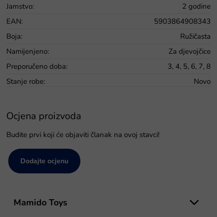
Jamstvo
:
2 godine
EAN
:
5903864908343
Boja
:
Ružičasta
Namijenjeno
:
Za djevojčice
Preporučeno doba
:
3, 4, 5, 6, 7, 8
Stanje robe
:
Novo
Ocjena proizvoda
Budite prvi koji će objaviti članak na ovoj stavci!
Dodajte ocjenu
P
o
Mamido Toys
d