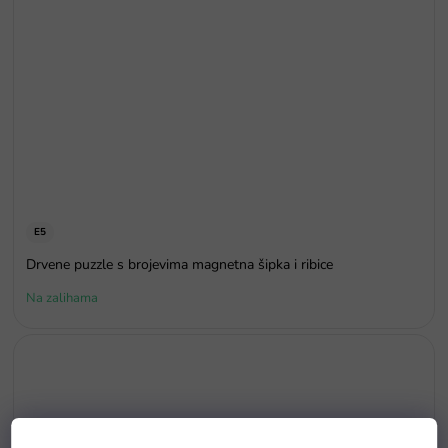
E5
Drvene puzzle s brojevima magnetna šipka i ribice
Na zalihama