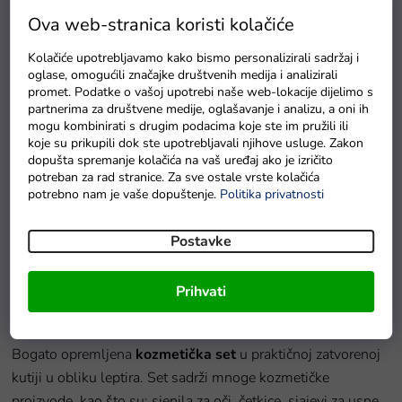
Ova web-stranica koristi kolačiće
Kolačiće upotrebljavamo kako bismo personalizirali sadržaj i
oglase, omogućili značajke društvenih medija i analizirali
promet. Podatke o vašoj upotrebi naše web-lokacije dijelimo s
partnerima za društvene medije, oglašavanje i analizu, a oni ih
mogu kombinirati s drugim podacima koje ste im pružili ili
koje su prikupili dok ste upotrebljavali njihove usluge. Zakon
dopušta spremanje kolačića na vaš uređaj ako je izričito
potreban za rad stranice. Za sve ostale vrste kolačića
u redu
potrebno nam je vaše dopuštenje.
Politika privatnosti
PlanToys Zebra
Postavke
U roku od 7 radnih dana
Prihvati
Detaljan opis proizvoda
Bogato opremljena
kozmetička set
u praktičnoj zatvorenoj
kutiji u obliku leptira. Set sadrži mnoge kozmetičke
proizvode, kao što su: sjenila za oči, četkice, sjajevi za usne,